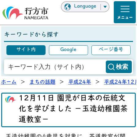
Language
キーワードから探す
サイト内
Google
ページ番号
ホーム
>
まちの話題
>
平成24年
>
平成24年12
12月11日 園児が日本の伝統文
化を学びました －玉造幼稚園茶
道教室－
玉造幼稚園の4歳児を対象に、茶道教室が開