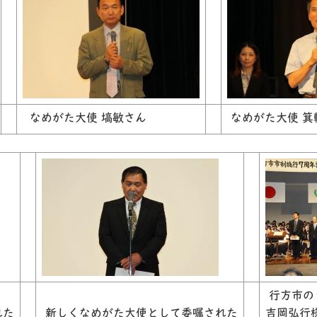
なめがた大使 塙敏さん
なめがた大使 箕
行方市の
れた
新しくなめがた大使として委嘱された
吉岡弘行