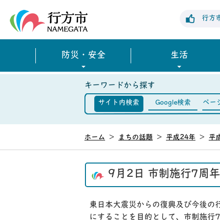
行方市公式ホームページ
行方
防災・安全
生活
キーワードから探す
サイト内検索
Google検索
ペー
ホーム
>
まちの話題
>
平成24年
>
平
9月2日 市制施行7周
東日本大震災からの復興及び今後の
にすることを目的として、市制施行