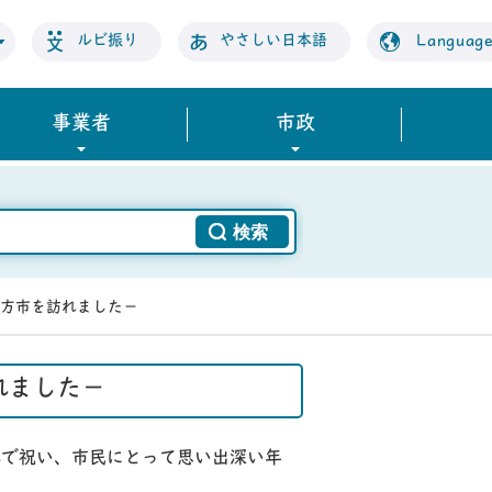
ルビ振り
やさしい日本語
Languag
事業者
市政
行方市を訪れました－
れました－
体で祝い、市民にとって思い出深い年