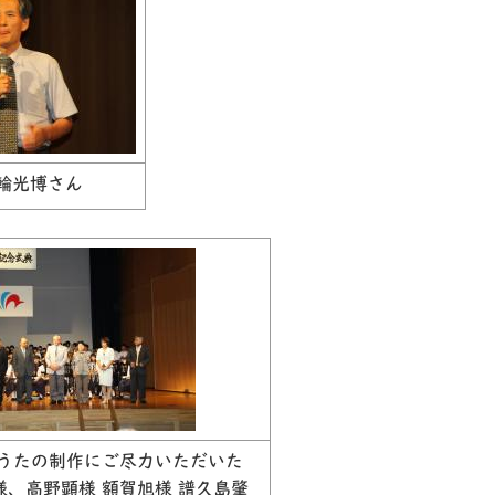
輪光博さん
うたの制作にご尽力いただいた
様、高野顕様 額賀旭様 譜久島肇