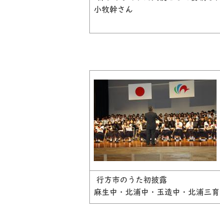
小牧幹さん
行方市のうた初披露
麻生中・北浦中・玉造中・北浦三育