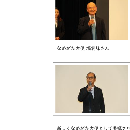
なめがた大使 塙雲峰さん
新しくなめがた大使として委嘱さ