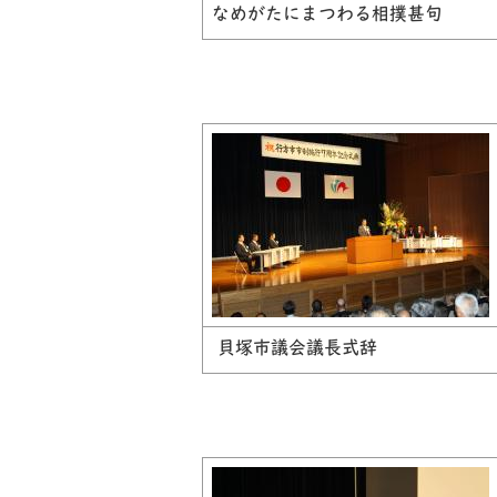
なめがたにまつわる相撲甚句
貝塚市議会議長式辞