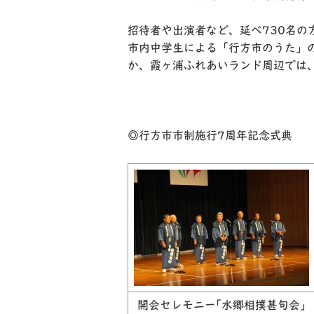
招待者や出演者など、延べ
730
名の
市内中学生による「行方市のうた」
か、霞ヶ浦ふれあいランド周辺では
◎行方市市制施行7周年記念式典
開会セレモニー｢水郷相撲甚句会｣