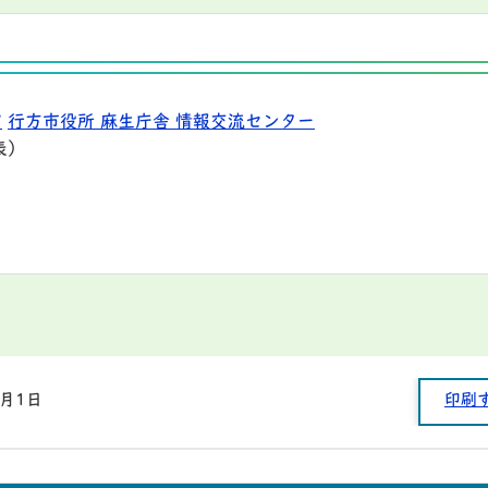
9
行方市役所 麻生庁舎 情報交流センター
表）
1月1日
印刷