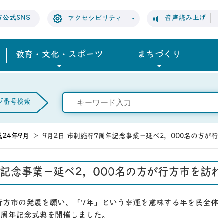
市公式SNS
音声読み上げ
アクセシビリティ
教育・文化・スポーツ
まちづくり
ジ番号検索
成24年9月
>
9月2日 市制施行7周年記念事業－延べ2，000名の方が
年記念事業－延べ2，000名の方が行方市を訪
行方市の発展を願い、「7年」という幸運を意味する年を民全
7周年記念式典を開催しました。