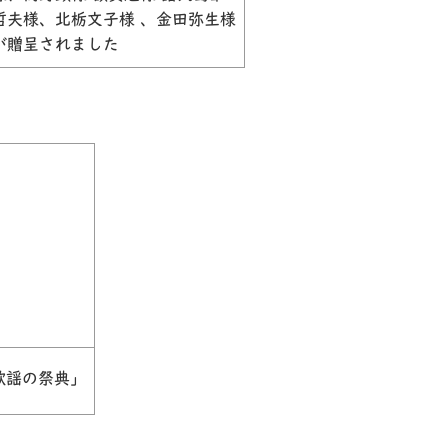
哲夫様、北栃文子様 、金田弥生様
が贈呈されました
歌謡の祭典」