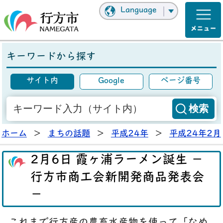
Language
キーワードから探す
サイト内
Google
ページ番号
ホーム
>
まちの話題
>
平成24年
>
平成24年2月
2月6日 霞ヶ浦ラーメン誕生 －
行方市商工会新開発商品発表会
－
これまで行方産の農畜水産物を使って「なめ