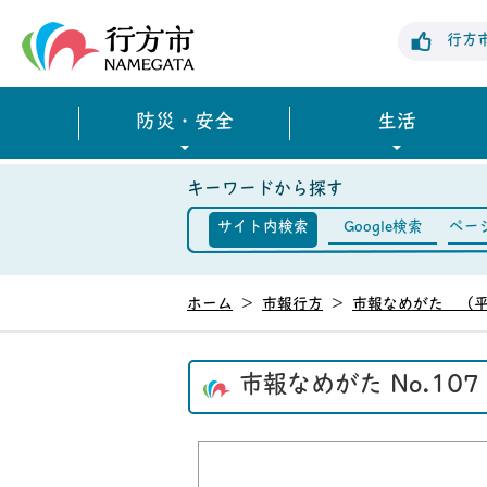
行方市公式ホームページ
行方
防災・安全
生活
キーワードから探す
サイト内検索
Google検索
ペー
ホーム
>
市報行方
>
市報なめがた （平
市報なめがた No.10