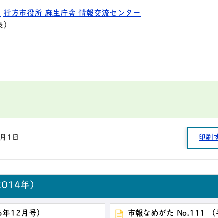
9
行方市役所 麻生庁舎 情報交流センター
表）
1月1日
印刷
014年）
26年12月号）
市報なめがた No.111 