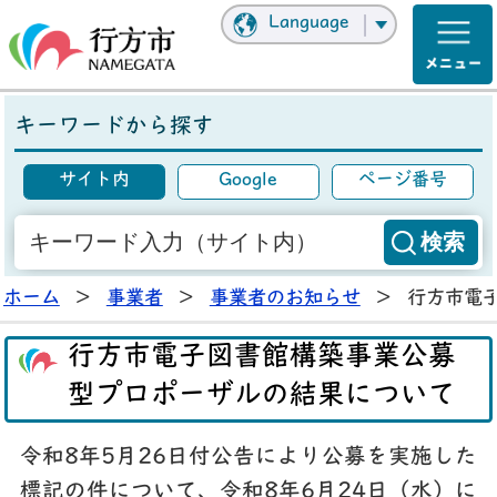
Language
キーワードから探す
サイト内
Google
ページ番号
ホーム
>
事業者
>
事業者のお知らせ
>
行方市電
行方市電子図書館構築事業公募
型プロポーザルの結果について
令和8年5月26日付公告により公募を実施した
標記の件について、令和8年6月24日（水）に