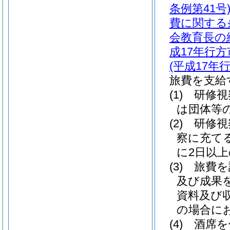
条例第41号
費に関する
会教育長の
成17年行方
(平成17年
旅費を支給
(1)
研修視
は団体等
(2)
研修視
察に充て
に2日以
(3)
旅費を
及び成果
資料及び
の場合に
(4)
酒席を