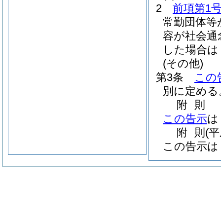
2
前項第1
常勤団体等
容が社会通
した場合は
(その他)
第3条
この
別に定める
附
則
この告示
は
附
則
(
この告示は