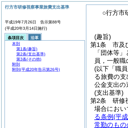
行方市研修視察事業旅費支出基準
○行方市
平成19年7月26日 告示第88号
(平成20年3月14日施行)
(趣旨)
条項目次
沿革
第1条
市及
本則
第1条
(趣旨)
「団体等」
第2条
(支出基準)
第3条
(その他)
員，一般職
附則
(以下「職
附則
(平成20年告示第26号)
る旅費の支
公金支出の
(支出基準)
第2条
研修
場合におい
る条例
(平
常勤のもの