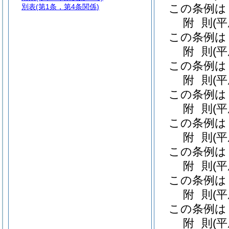
この条例は
別表
(第1条，第4条関係)
附
則
(
この条例は
附
則
(
この条例は
附
則
(
この条例は
附
則
(
この条例は
附
則
(
この条例は
附
則
(
この条例は
附
則
(
この条例は
附
則
(