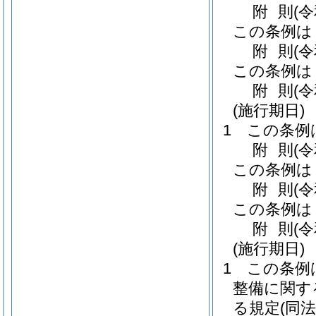
附
則
(
この条例は
附
則
(
この条例は
附
則
(
(施行期日)
1
この条例
附
則
(
この条例は
附
則
(
この条例は
附
則
(
(施行期日)
1
この条例
整備に関す
る規定
(同