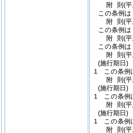
附
則
(
この条例は
附
則
(
この条例は
附
則
(
この条例は
附
則
(
(施行期日)
1
この条例
附
則
(
(施行期日)
1
この条例
附
則
(
(施行期日)
1
この条例
附
則
(