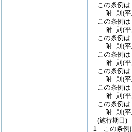
この条例は
附
則
(
この条例は
附
則
(
この条例は
附
則
(
この条例は
附
則
(
この条例は
附
則
(
この条例は
附
則
(
この条例は
附
則
(
(施行期日)
1
この条例