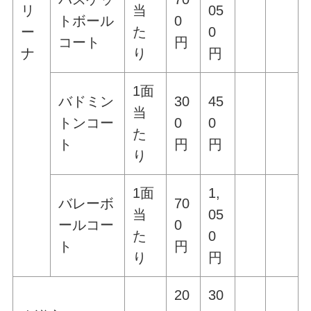
リ
当
05
トボール
0
ー
た
0
コート
円
ナ
り
円
1面
バドミン
30
45
当
トンコー
0
0
た
ト
円
円
り
1面
1,
バレーボ
70
当
05
ールコー
0
た
0
ト
円
り
円
20
30