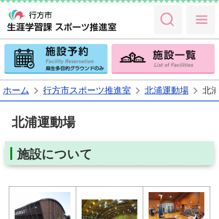
SEA
行方市生涯
施設予約
ホーム
行方市スポーツ推進室
北浦運動場
北
北浦運動場
施設について