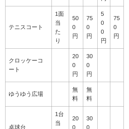
1面
5
50
75
75
当
0
テニスコート
0
0
0
た
0
円
円
円
り
円
20
30
クロッケーコ
0
0
ート
円
円
無
無
ゆうゆう広場
料
料
1台
20
30
当
卓球台
0
0