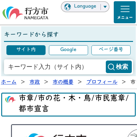
Language
キーワードから探す
サイト内
Google
ページ番号
ホーム
>
市政
>
市の概要
>
プロフィール
>
市
市章/市の花・木・鳥/市民憲章/
都市宣言