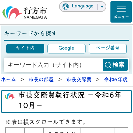
Language
キーワードから探す
サイト内
Google
ページ番号
ホーム
>
市長の部屋
>
市長交際費
>
令和6年度
市長交際費執行状況 －令和6年
10月－
※表は横スクロールできます。