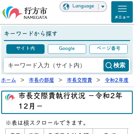
Language
キーワードから探す
サイト内
Google
ページ番号
ホーム
>
市長の部屋
>
市長交際費
>
令和2年度
市長交際費執行状況 －令和2年
12月－
※表は横スクロールできます。