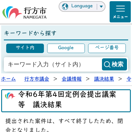
Language
キーワードから探す
サイト内
Google
ページ番号
ホーム
行方市議会
>
会議情報
>
議決結果
>
令
令和6年第4回定例会提出議案
等 議決結果
提出された案件は、すべて終了したため、閉
会となりました。