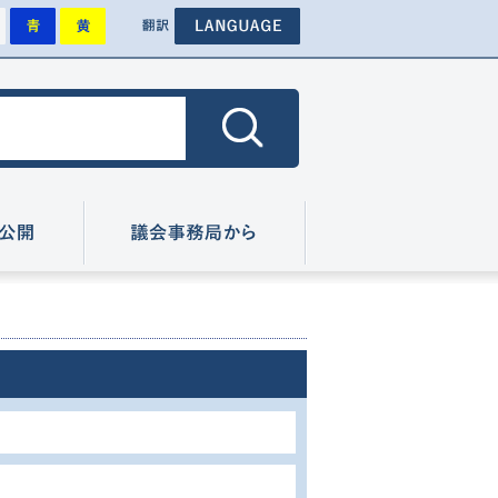
背景を標準にします
背景を青色にします
背景を黄色にします
その他外国語のページへ
色
翻訳
色にします
広報・情報公開
議会事務局から