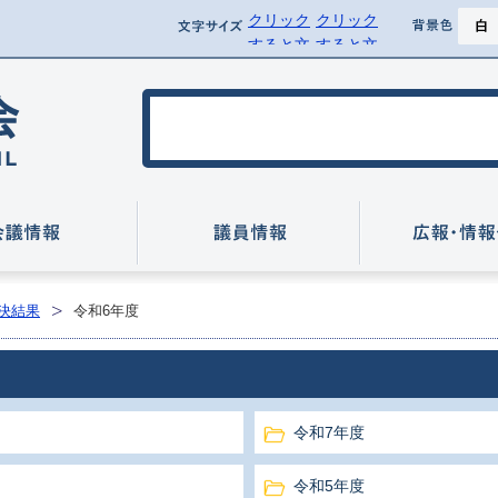
クリック
クリック
ページ
文字サイズ
背景
すると文
すると文
背景を黒
字サイズ
字サイズ
を標準に
を拡大で
行方市議会
戻せます
きます
いて
会議情報
議員情報
決結果
令和6年度
令和7年度
令和5年度