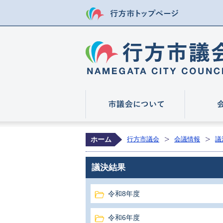
行方市トップ
市議会につ
ホーム
行方市議会
会議情報
議
議決結果
令和8年度
令和6年度