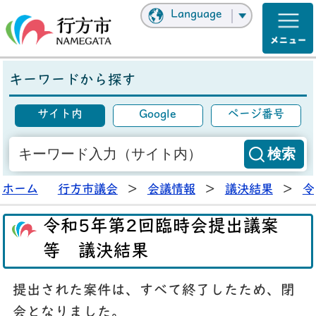
Language
キーワードから探す
サイト内
Google
ページ番号
ホーム
行方市議会
>
会議情報
>
議決結果
>
令
令和5年第2回臨時会提出議案
等 議決結果
提出された案件は、すべて終了したため、閉
会となりました。