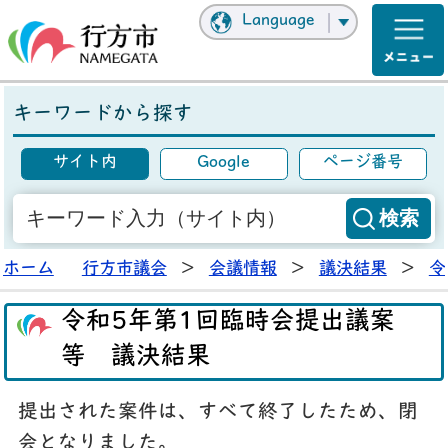
Language
キーワードから探す
サイト内
Google
ページ番号
ホーム
行方市議会
>
会議情報
>
議決結果
>
令
令和5年第1回臨時会提出議案
等 議決結果
提出された案件は、すべて終了したため、閉
会となりました。