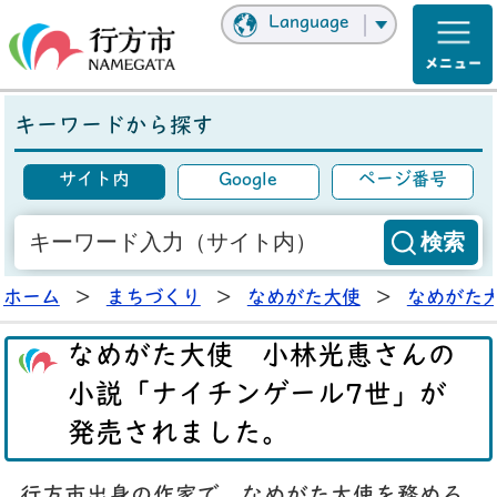
Language
キーワードから探す
サイト内
Google
ページ番号
ホーム
>
まちづくり
>
なめがた大使
>
なめがた
なめがた大使 小林光恵さんの
小説「ナイチンゲール7世」が
発売されました。
行方市出身の作家で、なめがた大使を務める