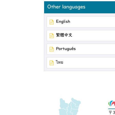
Other languages
English
繁體中文
Português
ไทย
〒