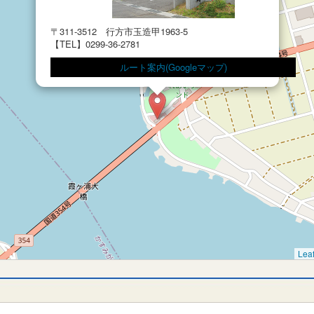
〒311-3512 行方市玉造甲1963-5
【TEL】0299-36-2781
ルート案内(Googleマップ)
Leaf