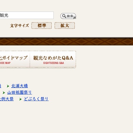
ームページ
文字サイズ
文字サイズを標準
文字サイズを拡大
観光・文化ガイドマップ
観光なめがたQ&A
橋
北浦大橋
山田祇園祭り
社例大祭
どぶろく祭り