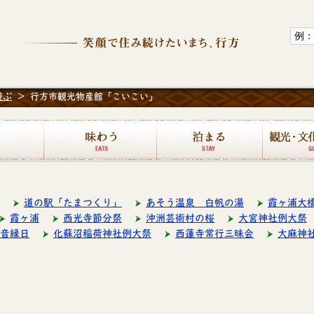
観光なめがたホ
遊ぶ
>
行方市観光物産館「こいこい」
学ぶ
味わう
泊まる
道の駅「たまつくり」
あそう温泉 白帆の湯
霞ヶ浦大
霞ヶ浦
西光寺節分祭
沖洲芸術村の桜
大宮神社例大祭
音縁日
化蘇沼稲荷神社例大祭
西蓮寺常行三昧会
大麻神