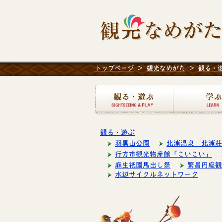
トップページ
>
観光なめがた
>
観る・
観る・遊ぶ
観る・遊ぶ
羽黒山公園
北浦温泉 北浦荘
行方市観光物産館「こいこい」
麻生祇園馬出し祭
繁昌円座観
水辺サイクルネットワーク