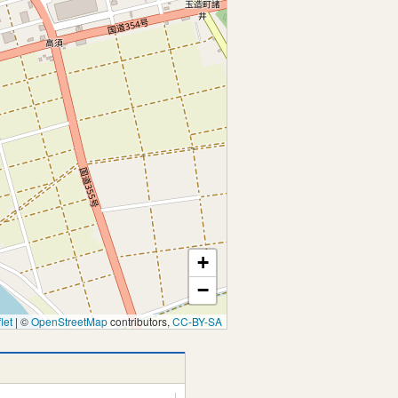
+
−
let
|
©
OpenStreetMap
contributors,
CC-BY-SA
問い合わせ先