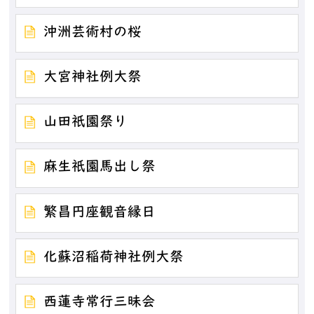
沖洲芸術村の桜
大宮神社例大祭
山田祇園祭り
麻生祇園馬出し祭
繁昌円座観音縁日
化蘇沼稲荷神社例大祭
西蓮寺常行三昧会