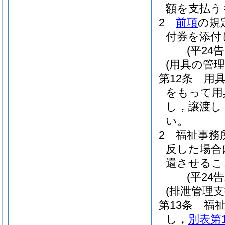
額を支払う
2
前項
の規
付券を添付
(平24
(用具の管理
第12条
用
をもって用
し，譲渡し
い。
2
福祉事務
反した場合
還させるこ
(平24
(排泄管理
第13条
福
し，
別表第