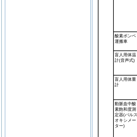
酸素ボンベ
運搬車
盲人用体温
計
(音声式)
盲人用体重
計
動脈血中酸
素飽和度測
定器
(パル
オキシメー
ター)