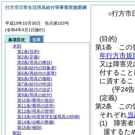
行方市日常生活用具給付等事業実施要綱
○行方市
平成19年10月30日 告示第103号
(令和4年4月1日施行)
(目的)
条項目次
沿革
第1条
この
本則
第1条
(目的)
年行方市規則
第2条
(定義)
第3条
(用具の種目)
又は障害児
第4条
(給付の対象者)
付すること
第5条
(再給付の基準)
第6条
(用具の価格)
に資するこ
第7条
(給付の申請)
(平24
第8条
(給付の決定)
第9条
(用具の給付)
(定義)
第10条
(費用の負担)
第2条
この
第11条
(費用の請求)
第12条
(用具の管理)
それぞれ
当
第13条
(排泄管理支援用具の特例)
(1)
障害者
第14条
(台帳の整備)
第15条
(補則)
援するた
附則