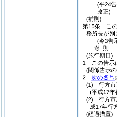
(平24
改正)
(補則)
第15条
こ
務所長が別
(令3告
附
則
(施行期日)
1
この告示
(関係告示の
2
次の各号
(1)
行方市
(平成17
(2)
行方市
成17年行
(経過措置)