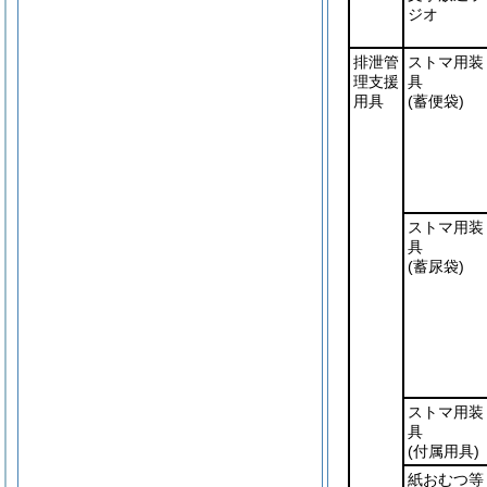
ジオ
排泄管
ストマ用装
理支援
具
用具
(蓄便袋)
ストマ用装
具
(蓄尿袋)
ストマ用装
具
(付属用具)
紙おむつ等