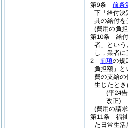
第9条
前条
下「給付決
具の給付を
(費用の負担
第10条
給
者」という
し，業者に
2
前項
の規
負担額」と
費の支給の
生じたとき
(平24
改正)
(費用の請求
第11条
福
た日常生活