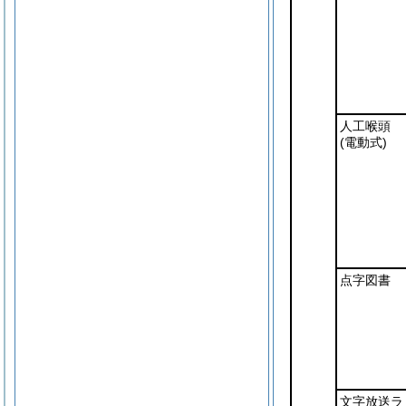
人工喉頭
(電動式)
点字図書
文字放送ラ