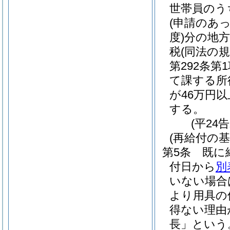
世帯員のう
(申請のあ
度)
分の地方
税
(同法の
第292条第
て課する所
が46万円
する。
(平24
(再給付の基
第5条
既に
付日から
別
いない場合
より用具の
得ない理由
長」という