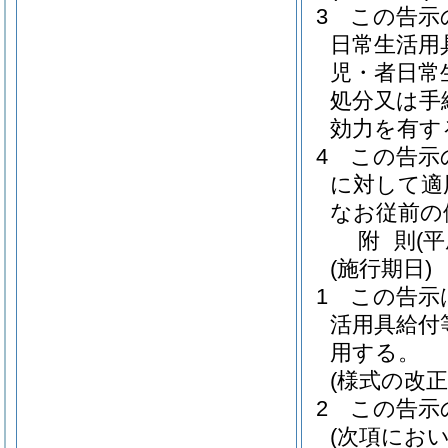
3
この告示
日常生活用
児・者日常
処分又は手
効力を有す
4
この告示
に対して適
なお従前の
附
則
(
(施行期日)
1
この告示
活用具給付
用する。
(様式の改
2
この告示
(次項にお