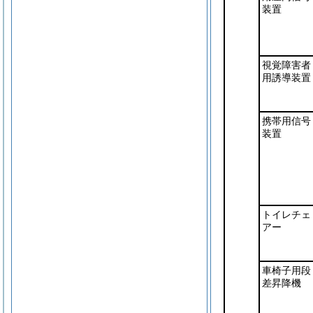
装置
視覚障害者
用誘導装置
携帯用信号
装置
トイレチェ
アー
車椅子用段
差昇降機