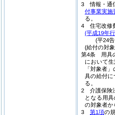
3
情報・通
付事業実施
る。
4
住宅改修
(平成19年
(平24
(給付の対象
第4条
用具
において生
「対象者」
具の給付に
る。
2
介護保険
となる用具
の対象者か
3
第1項
の