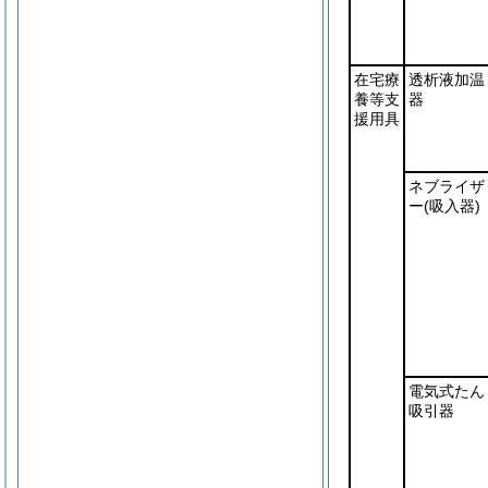
在宅療
透析液加温
養等支
器
援用具
ネブライザ
ー
(吸入器)
電気式たん
吸引器