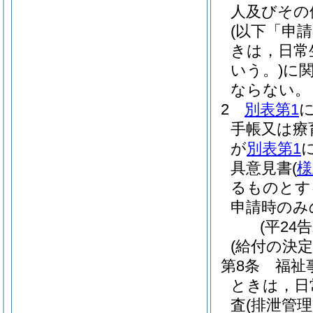
人及びその
(以下「申
きは，日常
いう。)
に
ならない。
2
別表第1
手帳又は療
が
別表第1
具意見書
(
様
るものとす
申請時のみ
(平24
(給付の決定
第8条
福祉
ときは，日
査
(排泄管