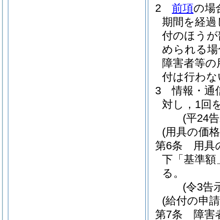
2
前項
の場
期間を経過
付のほうが
められる場
障害者等の
付は行わな
3
情報・通
対し，1回
(平24
(用具の価格
第6条
用具
下「基準額
る。
(令3告
(給付の申請
第7条
障害