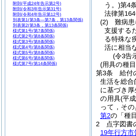
附則
(平成24年告示第2号)
う。)
第4
附則
(令和3年告示第31号)
法律第164
附則
(令和4年告示第12号)
別表第1
(第3条―第7条，第13条関係)
(2)
難病患
別表第2
(第3条，第13条関係)
支援する
様式第1号
(第7条関係)
様式第2号
(第8条関係)
る特殊な
様式第3号
(第8条関係)
活に相当
様式第4号
(第8条関係)
様式第5号
(第8条関係)
(令3告
様式第6号
(第8条関係)
(用具の種目
様式第7号
(第14条関係)
第3条
給付
生活を総合
に基づき厚
の用具
(平
って，その
第2
の「種
2
点字図書
19年行方市