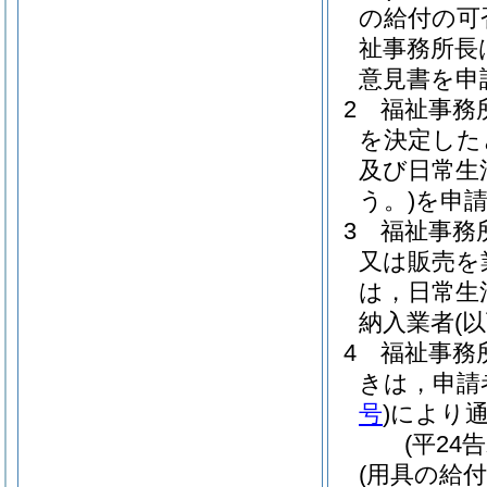
の給付の可
祉事務所長
意見書を申
2
福祉事務
を決定した
及び日常生
う。)
を申
3
福祉事務
又は販売を
は，日常生
納入業者
(
4
福祉事務
きは，申請
号
)
により
(平24
(用具の給付