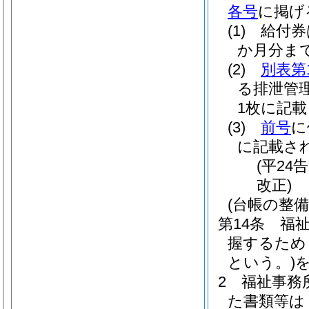
各号
に掲げ
(1)
給付券
か月分ま
(2)
別表第
る排泄管
1枚に記
(3)
前号
に
に記載さ
(平24
改正)
(台帳の整備
第14条
福
握するため
という。)
2
福祉事務
た書類等は