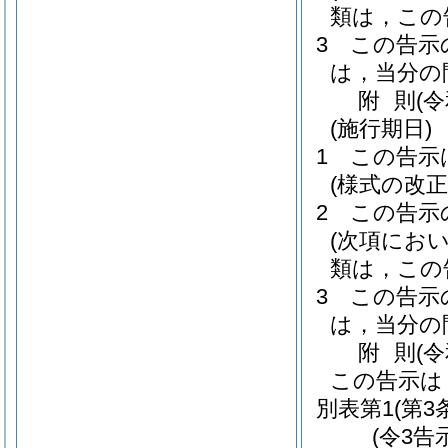
類は，この
3
この告示
は，当分の
附
則
(
(施行期日)
1
この告示
(様式の改
2
この告示
(次項にお
類は，この
3
この告示
は，当分の
附
則
(
この告示は
別表第1
(第3
(令3告