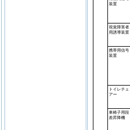
装置
視覚障害者
用誘導装置
携帯用信号
装置
トイレチェ
アー
車椅子用段
差昇降機