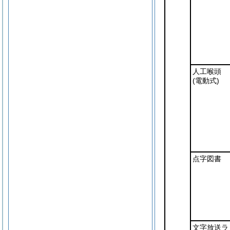
人工喉頭
(電動式)
点字図書
文字放送ラ