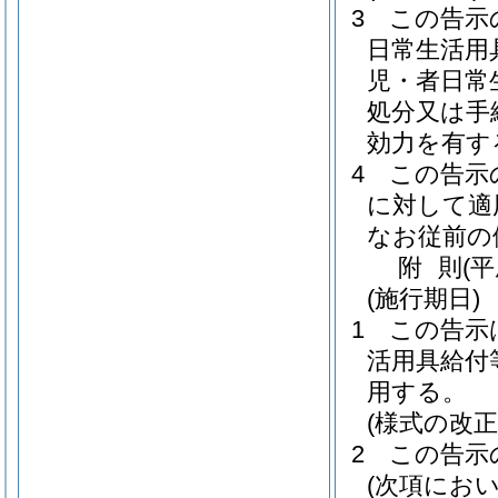
3
この告示
日常生活用
児・者日常
処分又は手
効力を有す
4
この告示
に対して適
なお従前の
附
則
(
(施行期日)
1
この告示
活用具給付
用する。
(様式の改
2
この告示
(次項にお