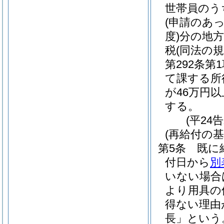
世帯員のう
(申請のあ
度)
分の地方
税
(同法の
第292条第
て課する所
が46万円
する。
(平24
(再給付の基
第5条
既に
付日から
別
いない場合
より用具の
得ない理由
長」という