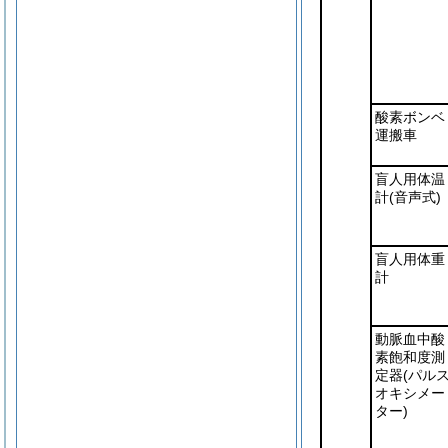
酸素ボンベ
運搬車
盲人用体温
計
(音声式)
盲人用体重
計
動脈血中酸
素飽和度測
定器
(パル
オキシメー
ター)