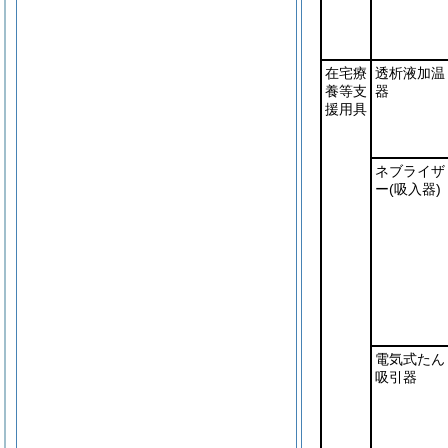
在宅療
透析液加温
養等支
器
援用具
ネブライザ
ー
(吸入器)
電気式たん
吸引器