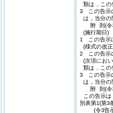
類は，この
3
この告示
は，当分の
附
則
(
(施行期日)
1
この告示
(様式の改
2
この告示
(次項にお
類は，この
3
この告示
は，当分の
附
則
(
この告示は
別表第1
(第3
(令3告