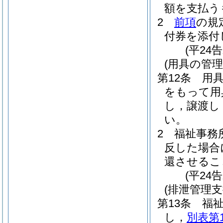
額を支払う
2
前項
の規
付券を添付
(平24
(用具の管理
第12条
用
をもって用
し，譲渡し
い。
2
福祉事務
反した場合
還させるこ
(平24
(排泄管理
第13条
福
し，
別表第