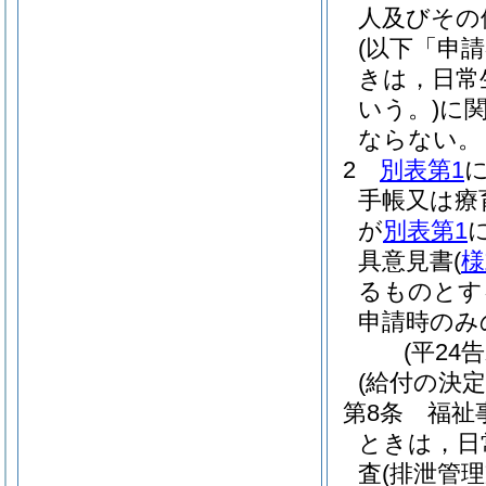
人及びその
(以下「申
きは，日常
いう。)
に
ならない。
2
別表第1
手帳又は療
が
別表第1
具意見書
(
様
るものとす
申請時のみ
(平24
(給付の決定
第8条
福祉
ときは，日
査
(排泄管