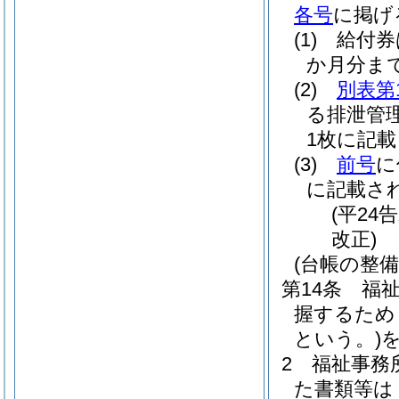
各号
に掲げ
(1)
給付券
か月分ま
(2)
別表第
る排泄管
1枚に記
(3)
前号
に
に記載さ
(平24
改正)
(台帳の整備
第14条
福
握するため
という。)
2
福祉事務
た書類等は