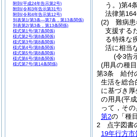
附則
(平成24年告示第2号)
う。)
第4
附則
(令和3年告示第31号)
法律第164
附則
(令和4年告示第12号)
別表第1
(第3条―第7条，第13条関係)
(2)
難病患
別表第2
(第3条，第13条関係)
支援する
様式第1号
(第7条関係)
様式第2号
(第8条関係)
る特殊な
様式第3号
(第8条関係)
活に相当
様式第4号
(第8条関係)
様式第5号
(第8条関係)
(令3告
様式第6号
(第8条関係)
(用具の種目
様式第7号
(第14条関係)
第3条
給付
生活を総合
に基づき厚
の用具
(平
って，その
第2
の「種
2
点字図書
19年行方市