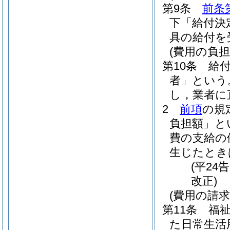
第9条
前条
下「給付決
具の給付を
(費用の負担
第10条
給
者」という
し，業者に
2
前項
の規
負担額」と
費の支給の
生じたとき
(平24
改正)
(費用の請求
第11条
福
た日常生活