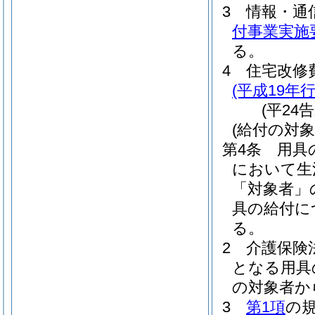
3
情報・通
付事業実施
る。
4
住宅改修
(平成19年
(平24
(給付の対象
第4条
用具
において生
「対象者」
具の給付に
る。
2
介護保険
となる用具
の対象者か
3
第1項
の