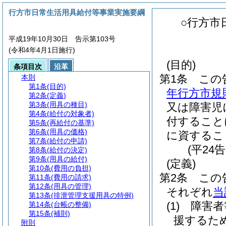
行方市日常生活用具給付等事業実施要綱
○行方市
平成19年10月30日 告示第103号
(令和4年4月1日施行)
(目的)
条項目次
沿革
第1条
この
本則
第1条
(目的)
年行方市規則
第2条
(定義)
第3条
(用具の種目)
又は障害児
第4条
(給付の対象者)
付すること
第5条
(再給付の基準)
第6条
(用具の価格)
に資するこ
第7条
(給付の申請)
(平24
第8条
(給付の決定)
第9条
(用具の給付)
(定義)
第10条
(費用の負担)
第2条
この
第11条
(費用の請求)
第12条
(用具の管理)
それぞれ
当
第13条
(排泄管理支援用具の特例)
(1)
障害者
第14条
(台帳の整備)
第15条
(補則)
援するた
附則