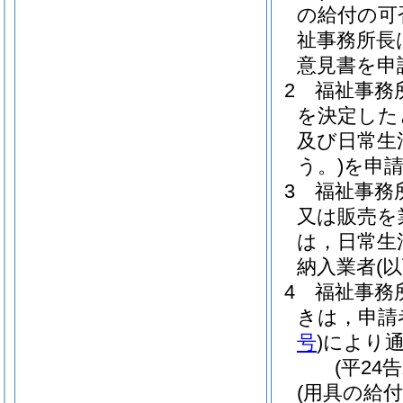
の給付の可
祉事務所長
意見書を申
2
福祉事務
を決定した
及び日常生
う。)
を申
3
福祉事務
又は販売を
は，日常生
納入業者
(
4
福祉事務
きは，申請
号
)
により
(平24
(用具の給付