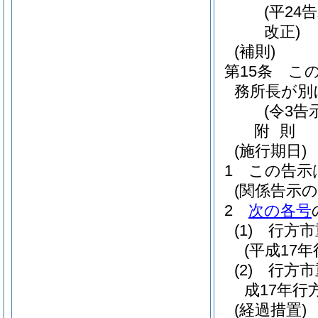
(平24
改正)
(補則)
第15条
こ
務所長が別
(令3告
附
則
(施行期日)
1
この告示
(関係告示の
2
次の各号
(1)
行方市
(平成17
(2)
行方市
成17年行
(経過措置)