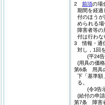
2
前項
の場
期間を経過
付のほうが
められる場
障害者等の
付は行わな
3
情報・通
対し，1回
(平24
(用具の価格
第6条
用具
下「基準額
る。
(令3告
(給付の申請
第7条
障害