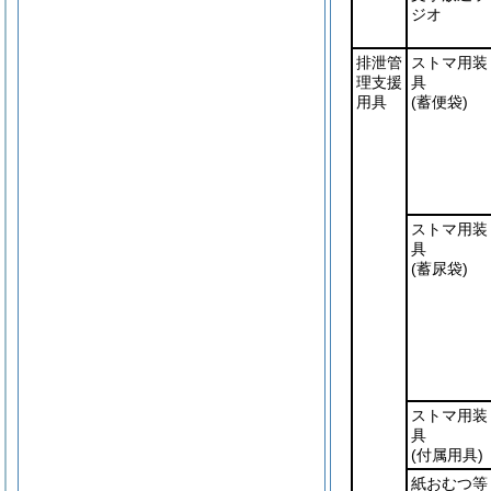
ジオ
排泄管
ストマ用装
理支援
具
用具
(蓄便袋)
ストマ用装
具
(蓄尿袋)
ストマ用装
具
(付属用具)
紙おむつ等