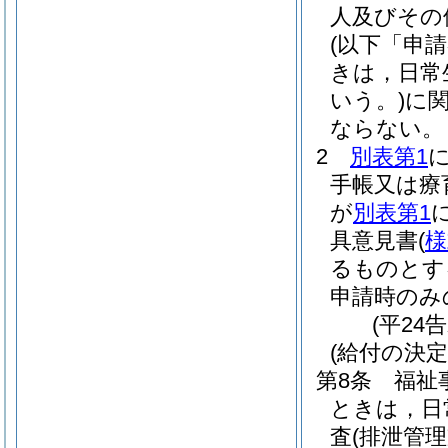
人及びその
(以下「申
きは，日常
いう。)
に
ならない。
2
別表第1
手帳又は療
が
別表第1
具意見書
(
様
るものとす
申請時のみ
(平24
(給付の決定
第8条
福祉
ときは，日
査
(排泄管