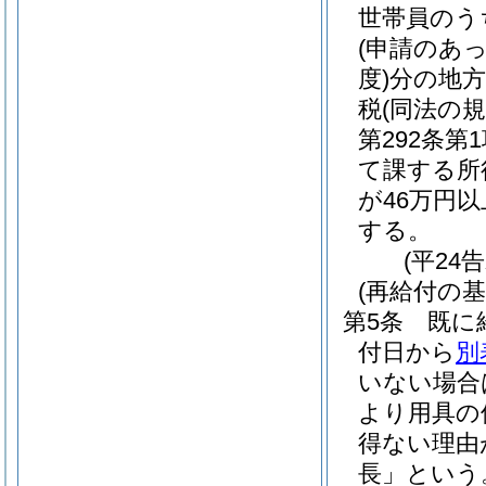
世帯員のう
(申請のあ
度)
分の地方
税
(同法の
第292条第
て課する所
が46万円
する。
(平24
(再給付の基
第5条
既に
付日から
別
いない場合
より用具の
得ない理由
長」という