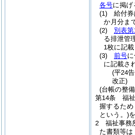
各号
に掲げ
(1)
給付券
か月分ま
(2)
別表第
る排泄管
1枚に記
(3)
前号
に
に記載さ
(平24
改正)
(台帳の整備
第14条
福
握するため
という。)
2
福祉事務
た書類等は