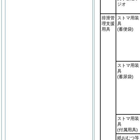
ジオ
排泄管
ストマ用装
理支援
具
用具
(蓄便袋)
ストマ用装
具
(蓄尿袋)
ストマ用装
具
(付属用具)
紙おむつ等