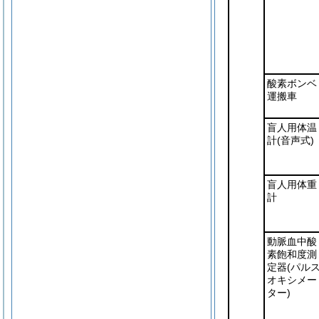
酸素ボンベ
運搬車
盲人用体温
計
(音声式)
盲人用体重
計
動脈血中酸
素飽和度測
定器
(パル
オキシメー
ター)