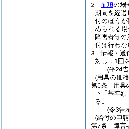
2
前項
の場
期間を経過
付のほうが
められる場
障害者等の
付は行わな
3
情報・通
対し，1回
(平24
(用具の価格
第6条
用具
下「基準額
る。
(令3告
(給付の申請
第7条
障害