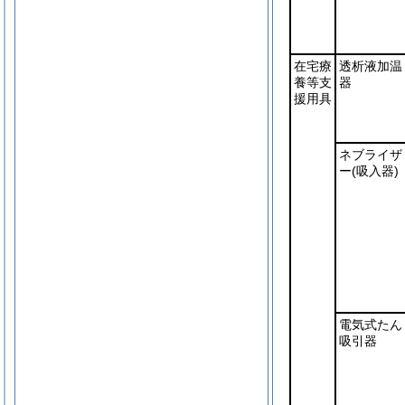
在宅療
透析液加温
養等支
器
援用具
ネブライザ
ー
(吸入器)
電気式たん
吸引器