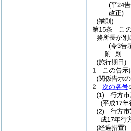
(平24
改正)
(補則)
第15条
こ
務所長が別
(令3告
附
則
(施行期日)
1
この告示
(関係告示の
2
次の各号
(1)
行方市
(平成17
(2)
行方市
成17年行
(経過措置)