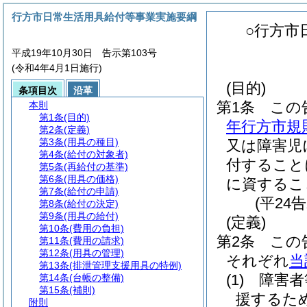
行方市日常生活用具給付等事業実施要綱
○行方市
平成19年10月30日 告示第103号
(令和4年4月1日施行)
(目的)
条項目次
沿革
第1条
この
本則
第1条
(目的)
年行方市規則
第2条
(定義)
第3条
(用具の種目)
又は障害児
第4条
(給付の対象者)
付すること
第5条
(再給付の基準)
第6条
(用具の価格)
に資するこ
第7条
(給付の申請)
(平24
第8条
(給付の決定)
第9条
(用具の給付)
(定義)
第10条
(費用の負担)
第2条
この
第11条
(費用の請求)
第12条
(用具の管理)
それぞれ
当
第13条
(排泄管理支援用具の特例)
(1)
障害者
第14条
(台帳の整備)
第15条
(補則)
援するた
附則