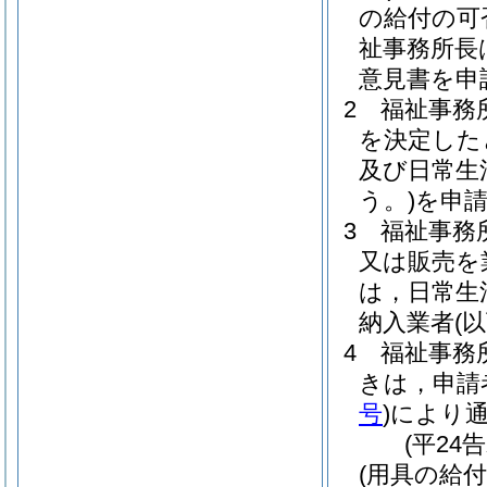
の給付の可
祉事務所長
意見書を申
2
福祉事務
を決定した
及び日常生
う。)
を申
3
福祉事務
又は販売を
は，日常生
納入業者
(
4
福祉事務
きは，申請
号
)
により
(平24
(用具の給付