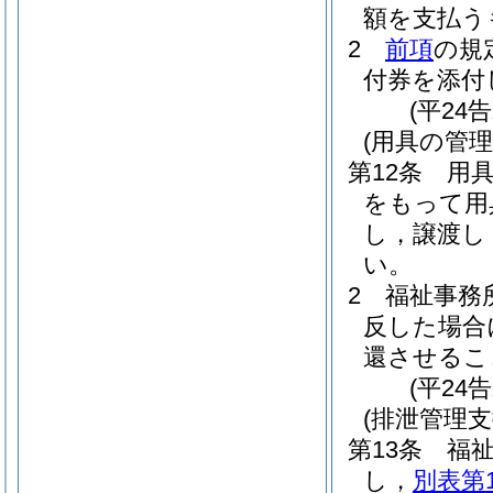
額を支払う
2
前項
の規
付券を添付
(平24
(用具の管理
第12条
用
をもって用
し，譲渡し
い。
2
福祉事務
反した場合
還させるこ
(平24
(排泄管理
第13条
福
し，
別表第