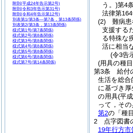
附則
(平成24年告示第2号)
う。)
第4
附則
(令和3年告示第31号)
法律第164
附則
(令和4年告示第12号)
別表第1
(第3条―第7条，第13条関係)
(2)
難病患
別表第2
(第3条，第13条関係)
支援する
様式第1号
(第7条関係)
様式第2号
(第8条関係)
る特殊な
様式第3号
(第8条関係)
活に相当
様式第4号
(第8条関係)
様式第5号
(第8条関係)
(令3告
様式第6号
(第8条関係)
(用具の種目
様式第7号
(第14条関係)
第3条
給付
生活を総合
に基づき厚
の用具
(平
って，その
第2
の「種
2
点字図書
19年行方市