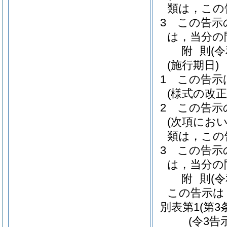
類は，この
3
この告示
は，当分の
附
則
(
(施行期日)
1
この告示
(様式の改
2
この告示
(次項にお
類は，この
3
この告示
は，当分の
附
則
(
この告示は
別表第1
(第3
(令3告