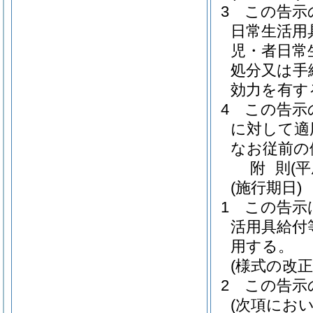
3
この告示
日常生活用
児・者日常
処分又は手
効力を有す
4
この告示
に対して適
なお従前の
附
則
(
(施行期日)
1
この告示
活用具給付
用する。
(様式の改
2
この告示
(次項にお