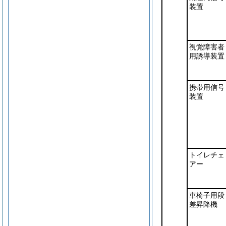
装置
視覚障害者
用誘導装置
携帯用信号
装置
トイレチェ
アー
車椅子用段
差昇降機