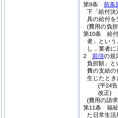
第9条
前条
下「給付決
具の給付を
(費用の負担
第10条
給
者」という
し，業者に
2
前項
の規
負担額」と
費の支給の
生じたとき
(平24
改正)
(費用の請求
第11条
福
た日常生活