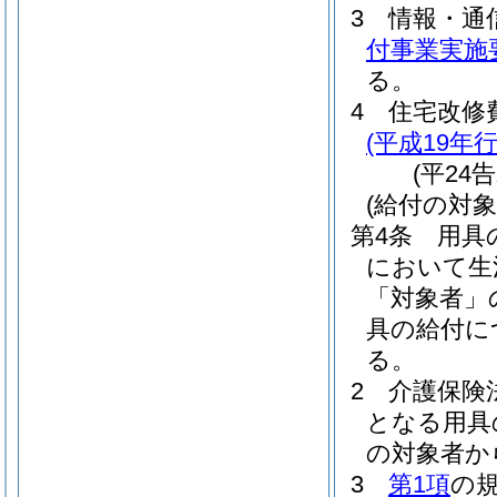
3
情報・通
付事業実施
る。
4
住宅改修
(平成19年
(平24
(給付の対象
第4条
用具
において生
「対象者」
具の給付に
る。
2
介護保険
となる用具
の対象者か
3
第1項
の