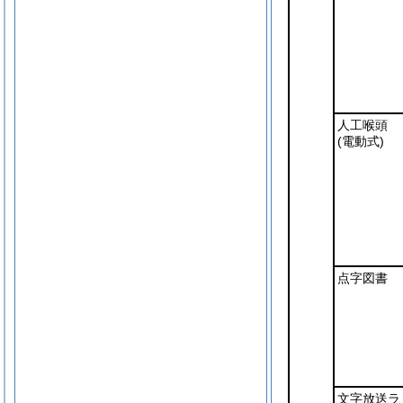
人工喉頭
(電動式)
点字図書
文字放送ラ