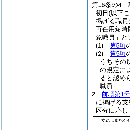
第16条の4
初日
(以下
掲げる職員
再任用短時
象職員」と
(1)
第5項
(2)
第5項
うちその
の規定に
ると認め
職員
2
前項第1
に掲げる支
区分に応じ
支給地域の区分