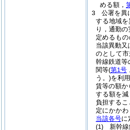
める額，
3
公署を異
する地域を
り，通勤の
定めるもの
当該異動又
のとして市
幹線鉄道等
関等
(
第1号
う。)
を利
賃等の額か
する額を減
負担するこ
定にかかわ
当該各号
に
(1)
新幹線