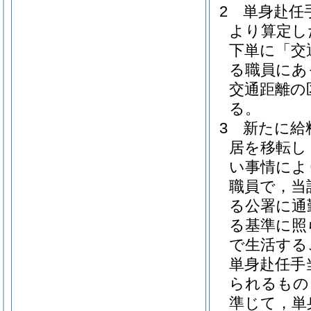
2
単身赴任手
より算定し
下単に「交
る職員にあ
交通距離の
る。
3
新たに給
居を移転し
い事情によ
職員で，当
る公署に通
る基準に照
で生活する
単身赴任手
られるもの
準じて，単