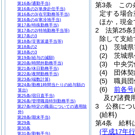
第16条
(通勤手当)
第3条
この
第16条の2
(単身赴任手当)
定する場合
第16条の3
(在宅勤務等手当)
第16条の4
(寒冷地手当)
ほか，現金
第17条
(特殊勤務手当)
2
法第25
第17条の2
(特地勤務手当等)
第17条の3
除して支給
第18条
(災害派遣手当等)
(1)
茨城県
第18条の2
第18条の3
(2)
茨城県
第19条
(給与の減額)
(3)
中央労
第20条
(時間外勤務手当)
第21条
(休日勤務手当)
(4)
団体契
第22条
(夜間勤務手当)
第23条
(端数計算)
(5)
職員団
第24条
(勤務1時間当たりの給与額の
(6)
前各号
算出)
第25条
(宿日直手当)
及び諸費
第26条
(管理職員特別勤務手当)
3
公務につ
第27条
(特定の職員についての適用除
外)
(給料)
第28条
(期末手当)
第4条
給料
第29条
第30条
(平成17
第31条
(勤勉手当)