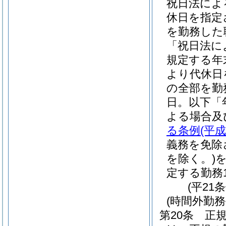
祝日法によ
休日を指定
を勤務した
「祝日法に
規定する年
より代休日
の全部を勤
日。以下「
よる場合及
る条例
(平
義務を免除
を除く。)
定する勤務
(平21
(時間外勤務
第20条
正