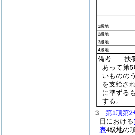
1級地
2級地
3級地
4級地
備考 「扶
あって第
いものの
を支給さ
に準ずる
する。
3
第1項第2
日における
表
4級地の