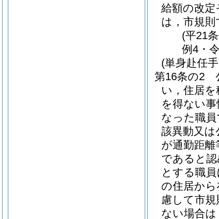
給額の改定
は，市規則
(平21
例4・令
(単身赴任手
第16条の2
い，住居を
を得ない事
なった職員
該異動又は
が通勤距離
であると認
とする職員
の住居から
慮して市規
ない場合は