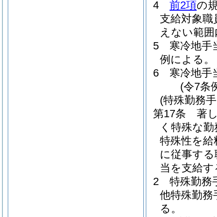
4
前2項
の
支給対象職
えない範囲
5
寒冷地手
例による。
6
寒冷地手
(令7条
(特殊勤務手
第17条
著
く特殊な勤
特殊性を給
に従事する
当を支給す
2
特殊勤務
他特殊勤務
る。