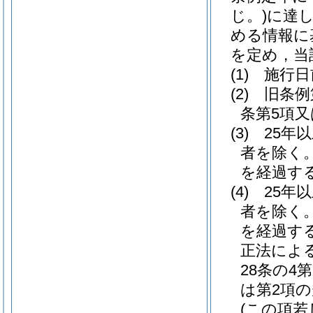
じ。)
に達
める情報に
を定め，当
(1)
施行日
(2)
旧条例
条第5項
(3)
25年
者を除く。
を経過す
(4)
25年
者を除く。
を経過す
正法によ
28条の4
は第2項
(この項若