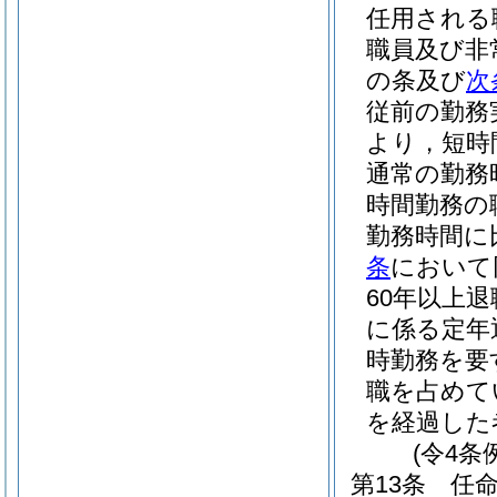
任用される
職員及び非
の条及び
次
従前の勤務
より，短時
通常の勤務
時間勤務の
勤務時間に
条
において
60年以上
に係る定年
時勤務を要
職を占めて
を経過した
(令4条
第13条
任