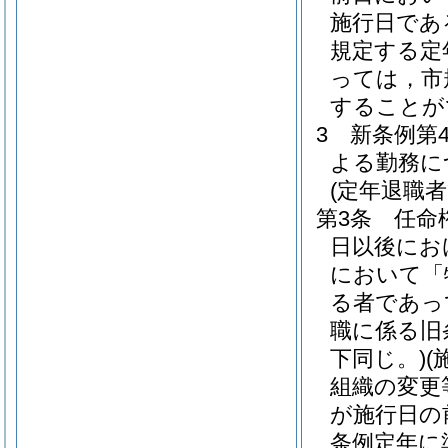
施行日であ
規定する定
っては，市
することが
3
新条例第
よる勤務に
(定年退職
第3条
任命
日以後にお
において「
る者であっ
職に係る旧
下同じ。)
(
組織の変更
が施行日の
条例定年に