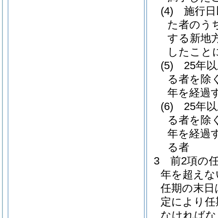
(4)
施行日
た者のう
する新地
したこと
(5)
25年
る者を除く
年を経過
(6)
25年
る者を除く
年を経過
る者
3
前2項の
年を超えな
任期の末日
定により任
なければな