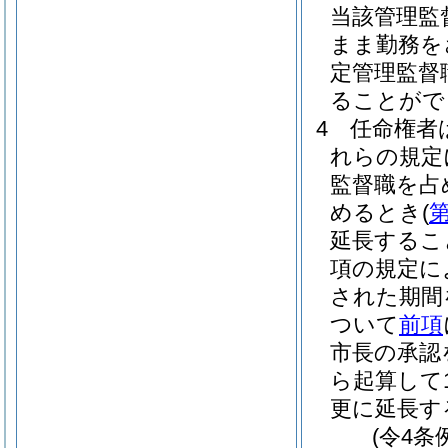
当該管理監
まま勤務を
定管理監督
ることがで
4
任命権者
れらの規定
監督職を占
めるとき
(
第
延長するこ
項の規定に
された期間
ついて
前項
市長の承認
ら起算して
更に延長す
(令4条