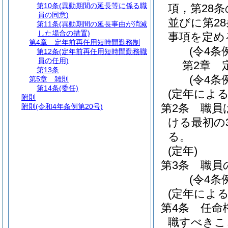
第10条
(異動期間の延長等に係る職
項，第28条
員の同意)
並びに第2
第11条
(異動期間の延長事由が消滅
した場合の措置)
事項を定め
第4章
定年前再任用短時間勤務制
(令4条
第12条
(定年前再任用短時間勤務職
員の任用)
第2章
第13条
(令4条
第5章
雑則
第14条
(委任)
(定年による
附則
第2条
職員
附則
(令和4年条例第20号)
ける最初の3
る。
(定年)
第3条
職員
(令4条
(定年によ
第4条
任命
職すべきこ