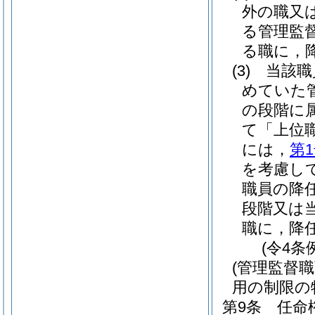
外の職又
る管理監
る職に，
(3)
当該職
めていた
の段階に
て「上位
には，
第
を考慮し
職員の降
段階又は
職に，降
(令4条
(管理監督
用の制限の
第9条
任命