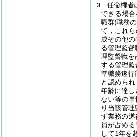
3
任命権者
できる場合
職群
(職務
て，これら
成その他の
る管理監督
理監督職を
する管理監
準職務遂行
と認められ
年齢に達し
ない等の事
り当該管理
ず業務の遂
員が占める
して1年を