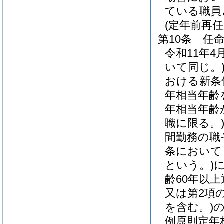
ている職員
(定年前再
第10条
任
令和11年
いて同じ。
おける新条
年相当年齢
年相当年齢
職に限る。
間勤務の職
条において
という。)
齢60年以
又は第2項
を含む。)
例原則定年