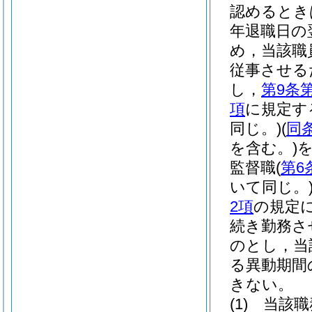
認めるとき
年退職日の
め，当該職
従事させる
し，
第9条
項
に規定す
同じ。)
(
同
を含む。)
監督職
(
第6
いて同じ。
2項
の規定
続き勤務さ
のとし，当
る異動期間
きない。
(1)
当該職