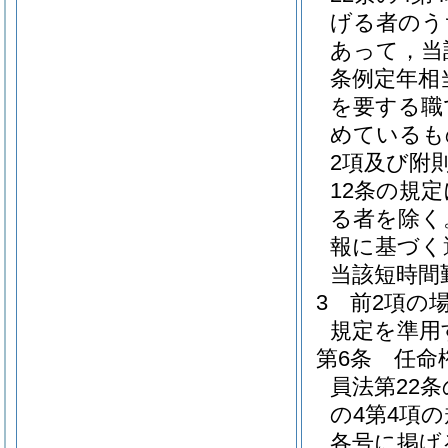
げる者のう
あって，当
条例定年相
を要する職
めているも
2項及び附
12条の規
る者を除く
報に基づく
当該短時間
3
前2項の
規定を準用
第6条
任命
員法第22
の4第4項
各号に掲げ