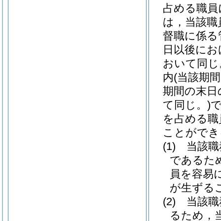
占める職員
は，当該職
督職に係る
日以後にお
おいて同じ
内
(当該期
期間の末日
て同じ。)
を占める職
ことができ
(1)
当該職
であるた
員を容易
が生ずる
(2)
当該職
るため，