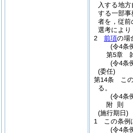
入する地方
する一部事
者を，従前
選考により
2
前項
の場
(令4条
第5章
(令4条
(委任)
第14条
こ
る。
(令4条
附
則
(施行期日)
1
この条例
(令4条