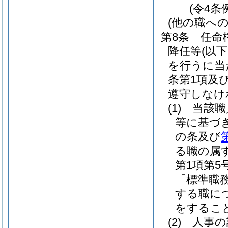
(令4条
(他の職へ
第8条
任命
降任等
(以
を行うに当た
条第1項及
遵守しなけ
(1)
当該職
等に基づ
の条及び
る職の属
第1項第
「標準職
する職に
をするこ
(2)
人事の