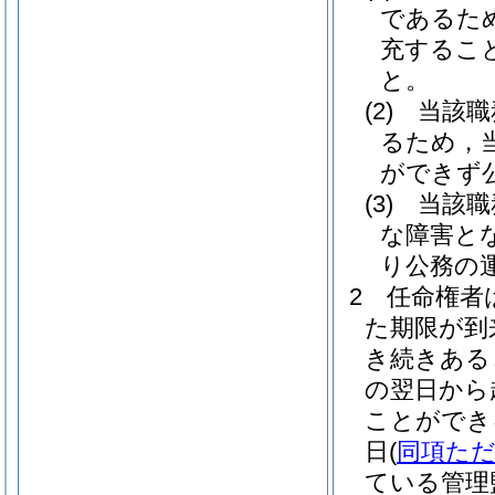
であるた
充するこ
と。
(2)
当該職
るため，
ができず
(3)
当該職
な障害と
り公務の
2
任命権者
た期限が到
き続きある
の翌日から
ことができ
日
(
同項た
ている管理