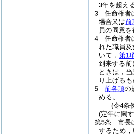
3年を超え
3
任命権者
場合又は
前
員の同意を
4
任命権者
れた職員及
いて，
第1
到来する前
ときは，当
り上げるも
5
前各項
の
める。
(令4条
(定年に関
第5条
市長
するため，