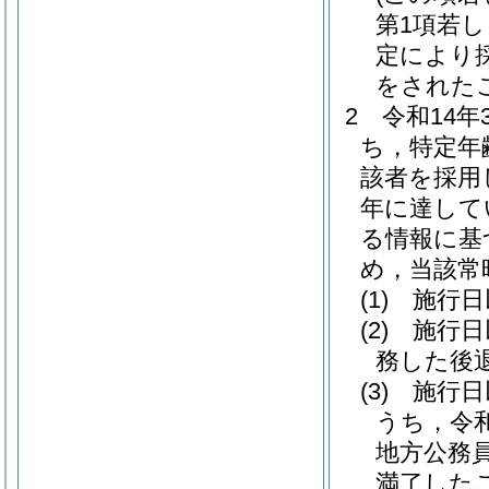
第1項若し
定により
をされた
2
令和14
ち，特定年
該者を採用
年に達して
る情報に基
め，当該常
(1)
施行日
(2)
施行日
務した後
(3)
施行日
うち，令
地方公務
満了した