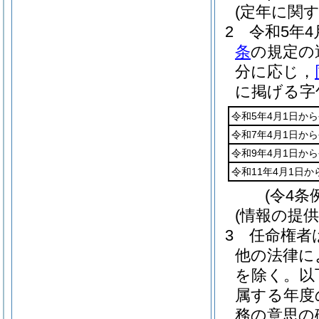
(定年に関
2
令和5年4
条
の規定の
分に応じ，
に掲げる字
令和5年4月1日から
令和7年4月1日から
令和9年4月1日から
令和11年4月1日か
(令4条
(情報の提
3
任命権者
他の法律に
を除く。以
属する年度
務の意思の