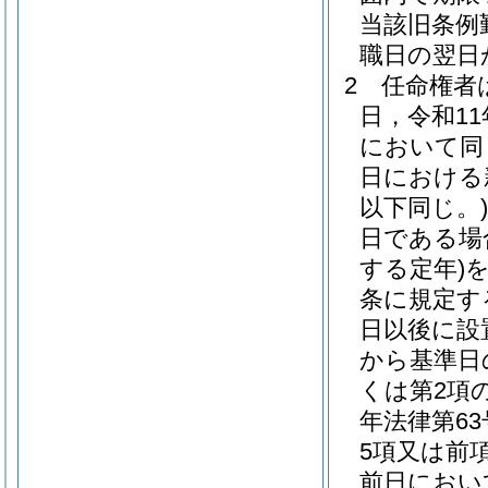
当該旧条例
職日の翌日
2
任命権者
日，令和11
において同
日における
以下同じ。)
日である場
する定年)
条に規定す
日以後に設
から基準日
くは第2項
年法律第6
5項又は前
前日におい