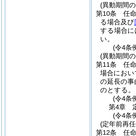
(異動期間
第10条
任
る場合及び
する場合に
い。
(令4条
(異動期間
第11条
任
場合におい
の延長の事
のとする。
(令4条
第4章
(令4条
(定年前再
第12条
任