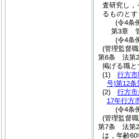
査研究し，
るものとす
(令4条
第3章
(令4条
(管理監督
第6条
法第
掲げる職と
(1)
行方市
号)
第12条
(2)
行方市
17年行方
(令4条
(管理監督
第7条
法第
は，年齢6