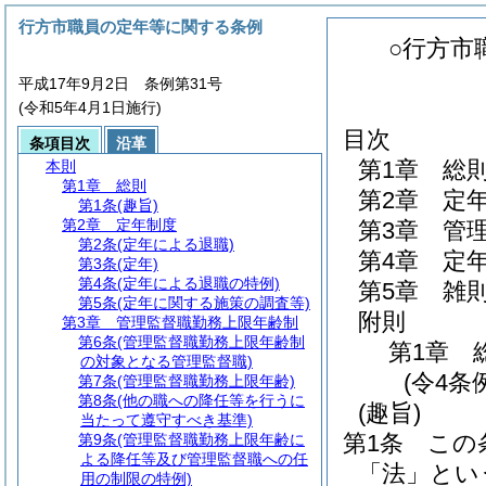
行方市職員の定年等に関する条例
○行方市
平成17年9月2日 条例第31号
(令和5年4月1日施行)
目次
条項目次
沿革
第1章
総
本則
第1章
総則
第2章
定
第1条
(趣旨)
第2章
定年制度
第3章
管
第2条
(定年による退職)
第4章
定
第3条
(定年)
第4条
(定年による退職の特例)
第5章
雑
第5条
(定年に関する施策の調査等)
附則
第3章
管理監督職勤務上限年齢制
第6条
(管理監督職勤務上限年齢制
第1章
の対象となる管理監督職)
(令4条
第7条
(管理監督職勤務上限年齢)
第8条
(他の職への降任等を行うに
(趣旨)
当たって遵守すべき基準)
第1条
この
第9条
(管理監督職勤務上限年齢に
よる降任等及び管理監督職への任
「法」とい
用の制限の特例)