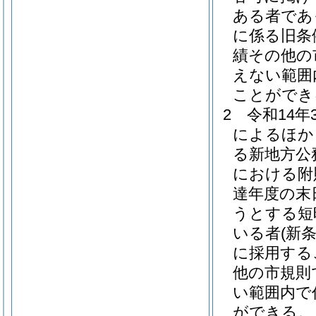
ある者であ
に係る旧条
績その他の
えない範囲
ことができ
2
令和14
によるほか
る新地方公
における附
達年度の末
うとする短
いる者
(新
に採用する
他の市規則
い範囲内で
ができる。