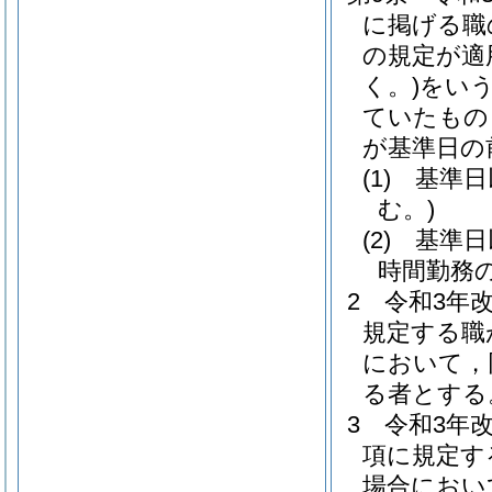
に掲げる職
の規定が適
く。)
をいう
ていたもの
が基準日の
(1)
基準日
む。)
(2)
基準日
時間勤務
2
令和3年
規定する職
において，
る者とする
3
令和3年
項に規定す
場合におい