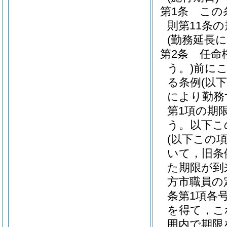
第1条
この
則第11条
(勤務延長
第2条
任命
う。)
前に
る条例
(以
により勤務
第1項の期
う。以下こ
(以下この
いて，旧条
た期限が到
方市職員の
条第1項各
を得て，こ
囲内で期限