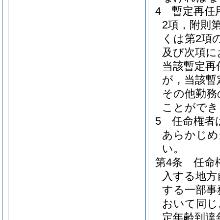
4
暫定再任
2項，附則
くは第2項
及び次項に
当該暫定再
が，当該暫
その他勤務
ことができ
5
任命権者
あらかじめ
い。
第4条
任命
入する地方
する一部事
おいて同じ
定年齢到達