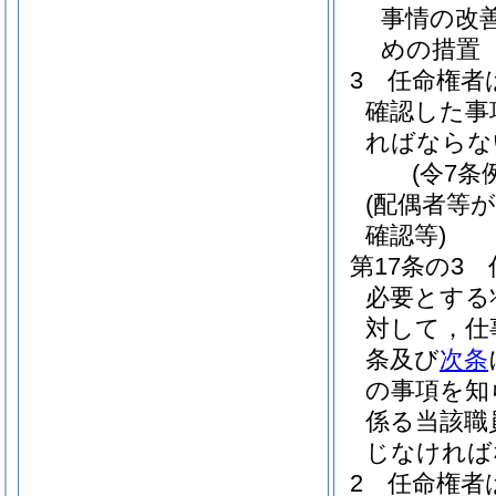
事情の改
めの措置
3
任命権者
確認した事
ればならな
(令7条
(配偶者等
確認等)
第17条の3
必要とする
対して，仕
条及び
次条
の事項を知
係る当該職
じなければ
2
任命権者