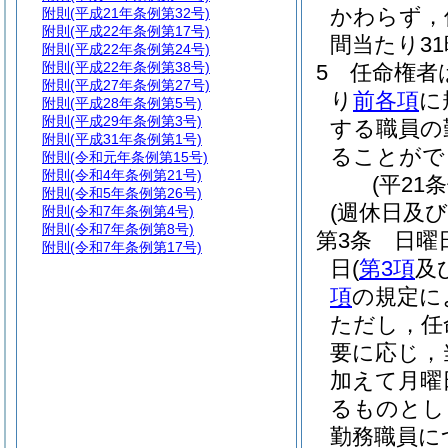
かわらず，
附則
(平成21年条例第32号)
附則
(平成22年条例第17号)
間当たり3
附則
(平成22年条例第24号)
附則
(平成22年条例第38号)
5
任命権者
附則
(平成27年条例第27号)
り
前各項
に
附則
(平成28年条例第5号)
附則
(平成29年条例第3号)
する職員の
附則
(平成31年条例第1号)
ることがで
附則
(令和元年条例第15号)
附則
(令和4年条例第21号)
(平21
附則
(令和5年条例第26号)
(週休日及
附則
(令和7年条例第4号)
附則
(令和7年条例第8号)
第3条
日曜
附則
(令和7年条例第17号)
日
(
第3項
及
項
の規定に
ただし，任
要に応じ，
加えて月曜
るものとし
勤務職員に