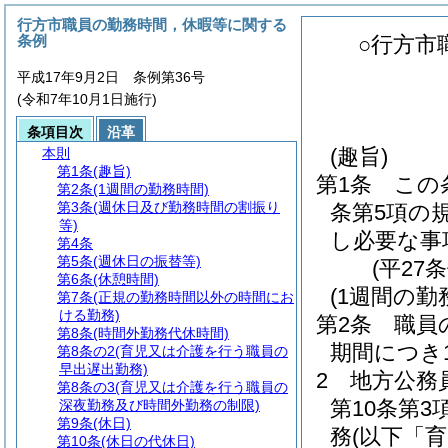
行方市職員の勤務時間，休暇等に関する
条例
○行方市
平成17年9月2日 条例第36号
(令和7年10月1日施行)
条項目次
沿革
(趣旨)
本則
第1条
(趣旨)
第1条
この
第2条
(1週間の勤務時間)
第3条
(週休日及び勤務時間の割振り
条第5項の
等)
し必要な事
第4条
第5条
(週休日の振替等)
(平27
第6条
(休憩時間)
(1週間の勤
第7条
(正規の勤務時間以外の時間にお
ける勤務)
第2条
職員
第8条
(時間外勤務代休時間)
期間につき
第8条の2
(育児又は介護を行う職員の
早出遅出勤務)
2
地方公務
第8条の3
(育児又は介護を行う職員の
第10条第
深夜勤務及び時間外勤務の制限)
第9条
(休日)
務
(以下「
第10条
(休日の代休日)