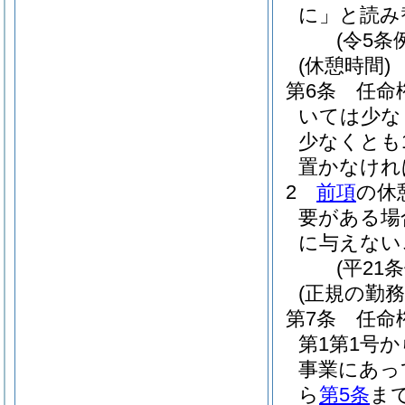
に」と読み
(令5条
(休憩時間)
第6条
任命
いては少な
少なくとも
置かなけれ
2
前項
の休
要がある場
に与えない
(平21
(正規の勤
第7条
任命
第1第1号
事業にあっ
ら
第5条
ま