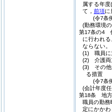
属する年度
て，
前項
に
(令7条
(勤務環境
第17条の4
に行われる
ならない。
(1)
職員に
(2)
介護両
(3)
その他
る措置
(令7条
(会計年度
第18条
地方
職員の勤務
定にかかわ