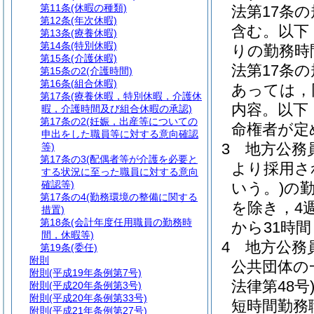
第11条
(休暇の種類)
法第17条
第12条
(年次休暇)
含む。以下
第13条
(療養休暇)
第14条
(特別休暇)
りの勤務時
第15条
(介護休暇)
法第17条
第15条の2
(介護時間)
第16条
(組合休暇)
あっては，
第17条
(療養休暇，特別休暇，介護休
内容。以下
暇，介護時間及び組合休暇の承認)
第17条の2
(妊娠，出産等についての
命権者が定
申出をした職員等に対する意向確認
3
地方公務員
等)
第17条の3
(配偶者等が介護を必要と
より採用さ
する状況に至った職員に対する意向
確認等)
いう。)
の
第17条の4
(勤務環境の整備に関する
を除き，4
措置)
第18条
(会計年度任用職員の勤務時
から31時
間，休暇等)
4
地方公務
第19条
(委任)
附則
公共団体の
附則
(平成19年条例第7号)
法律第48号
附則
(平成20年条例第3号)
附則
(平成20年条例第33号)
短時間勤務
附則
(平成21年条例第27号)