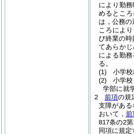
により勤務
めるところ
は，公務の
ころにより
び終業の時
てあらかじ
による勤務
る。
(1)
小学校
(2)
小学校
学部に就
2
前項
の規
支障がある
おいて，
前
817条の
同項に規定