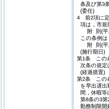
条及び第3
(委任)
4
前2項に
項は，市規
附
則
(
この条例は
附
則
(
(施行期日)
第1条
この
次条の規定
(経過措置)
第2条
この
を早出遅出
間，休暇等
第8条の3
勤務制限開