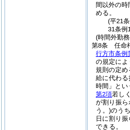
間以外の時
める。
(平21
31条例
(時間外勤務
第8条
任命
行方市条例
の規定によ
規則の定め
給に代わる
時間」とい
第2項
若し
が割り振ら
う。)
のう
日に割り振
できる。