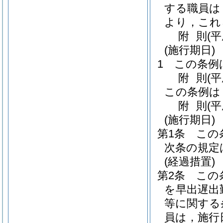
する職員は
より，これ
附
則
(
(施行期日)
1
この条例
附
則
(
この条例は
附
則
(
(施行期日)
第1条
この
次条の規定
(経過措置)
第2条
この
を早出遅出
等に関する
員は，施行