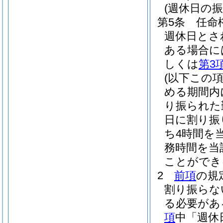
(週休日の振
第5条
任命
週休日とさ
ある場合に
しくは
第3
(以下この
める期間内
り振られた
日に割り振
ち4時間を
務時間を当
ことができ
2
前項
の規
割り振らな
る必要があ
項
中「週休