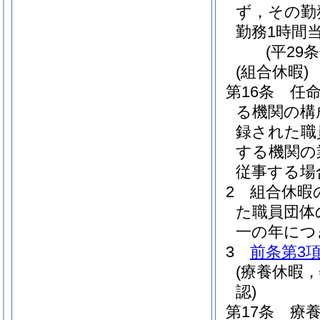
ず，その勤
勤務1時間
(平29
(組合休暇)
第16条
任
る機関の構
録された職
する機関の
従事する場
2
組合休暇
た職員団体
一の年につ
3
前条第3
(療養休暇
認)
第17条
療