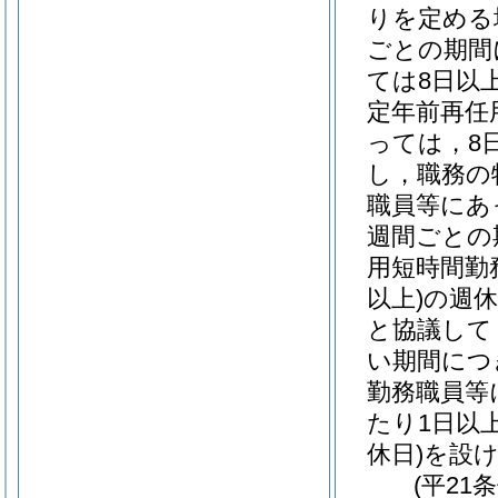
りを定める
ごとの期間
ては8日以
定年前再任
っては，8
し，職務の
職員等にあ
週間ごとの
用短時間勤
以上)
の週
と協議して
い期間につ
勤務職員等
たり1日以
休日)
を設
(平21