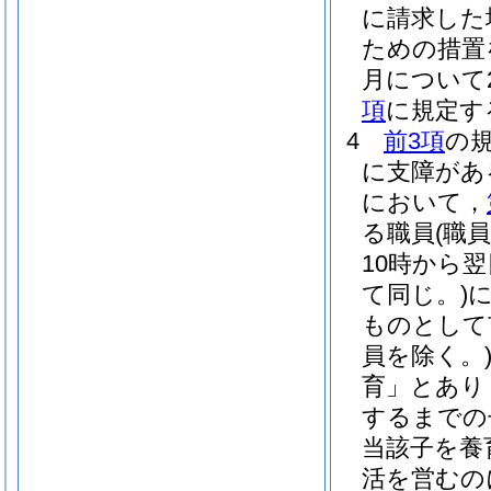
に請求した
ための措置
月について
項
に規定す
4
前3項
の
に支障があ
において，
る職員
(職
10時から
て同じ。)
ものとして
員を除く。
育」とあり
するまでの
当該子を養
活を営むの