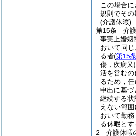
この場合に
規則でその
(介護休暇)
第15条
介
事実上婚姻
おいて同じ
る者
(
第15
傷，疾病又
活を営むの
るため，任
申出に基づ
継続する状
えない範囲
おいて勤務
る休暇とす
2
介護休暇