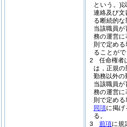
という。)
連絡及び文
る断続的な
当該職員が
務の運営に
則で定める
ることがで
2
任命権者
は，正規の
勤務以外の
当該職員が
務の運営に
則で定める
同項
に掲げ
る。
3
前項
に規