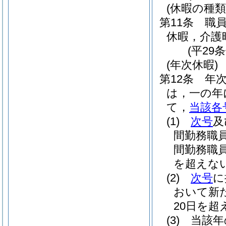
(休暇の種類
第11条
職
休暇，介護
(平29
(年次休暇)
第12条
年
は，一の年
て，
当該各
(1)
次号
及
間勤務職
間勤務職
を超えな
(2)
次号
に
おいて新
20日を
(3)
当該年