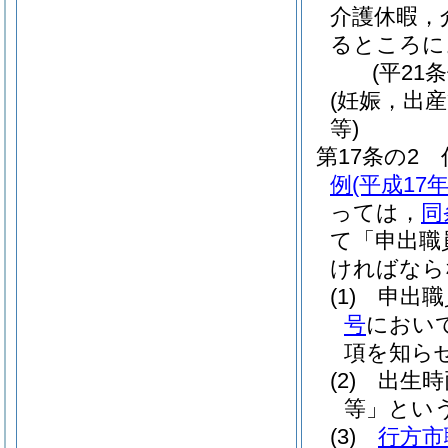
介護休暇，
るところに
(平21
(妊娠，出
等)
第17条の2
例
(平成17
っては，
同
て「申出職
ければなら
(1)
申出職
号
におい
項を知ら
(2)
出生時
等」という
(3)
行方市