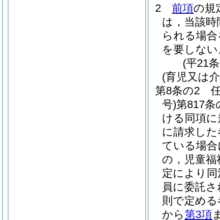
2
前項
の規
は，当該時
られる場合
を要しない
(平21
(育児又は
第8条の2
号)
第817
ける同項に
に請求した
ている場合
の，児童福
定により同
員に委託さ
則で定める
から
第3項