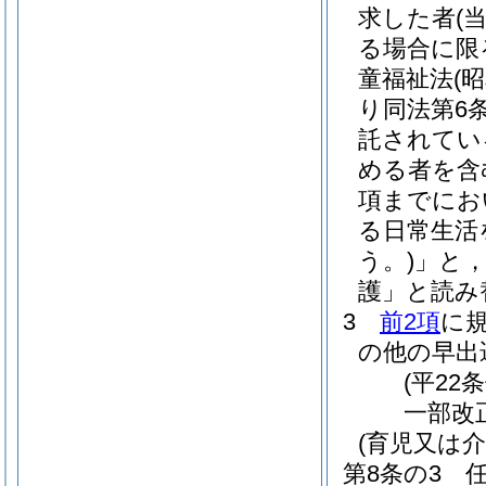
求した者
(
る場合に限
童福祉法
(
り同法第6
託されてい
める者を含
項までにお
る日常生活
う。)
」と
護」と読み
3
前2項
に
の他の早出
(平22
一部改
(育児又は
第8条の3