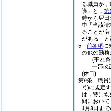
る職員が，
護」と，
第
時から翌日
中「当該請
ることが著
がある」と
5
前各項
に
の他の勤務
(平21
一部改
(休日)
第9条
職員
号)
に規定
は，特に勤
間において
1月3日ま