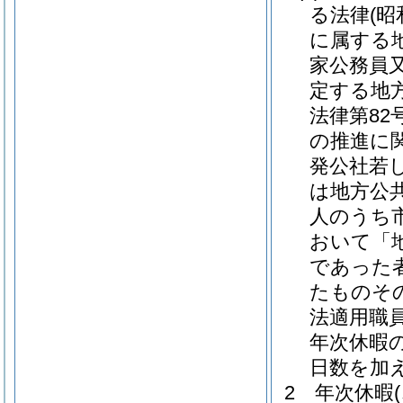
る法律
(昭
に属する
家公務員
定する地
法律第82号
の推進に
発公社若
は地方公
人のうち
おいて「
であった
たものそ
法適用職
年次休暇
日数を加
2
年次休暇