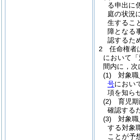
る申出に
庭の状況
生するこ
障となる
認するた
2
任命権者
において「
間内に，次
(1)
対象職
号
におい
項を知ら
(2)
育児期
確認する
(3)
対象職
する対象
ことが予