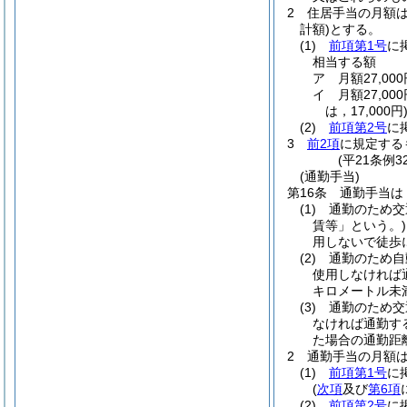
2
住居手当の月額
計額)
とする。
(1)
前項第1号
に
相当する額
ア
月額27,0
イ
月額27,0
は，17,000円
(2)
前項第2号
に
3
前2項
に規定する
(平21条例
(通勤手当)
第16条
通勤手当は
(1)
通勤のため交
賃等」という。)
用しないで徒歩
(2)
通勤のため自
使用しなければ
キロメートル未
(3)
通勤のため交
なければ通勤す
た場合の通勤距
2
通勤手当の月額
(1)
前項第1号
に
(
次項
及び
第6項
(2)
前項第2号
に