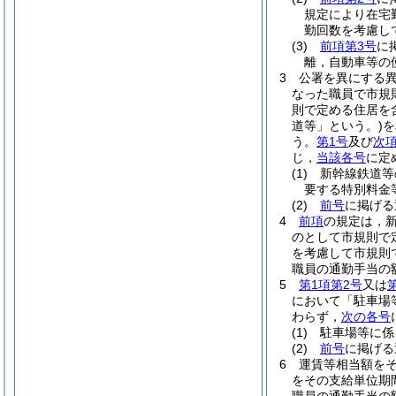
規定により在宅
勤回数を考慮し
(3)
前項第3号
に
離，自動車等の
3
公署を異にする
なった職員で市規
則で定める住居を
道等」という。)
を
う。
第1号
及び
次
じ，
当該各号
に定
(1)
新幹線鉄道等
要する特別料金
(2)
前号
に掲げ
4
前項
の規定は，
のとして市規則で
を考慮して市規則
職員の通勤手当の
5
第1項第2号
又は
において「駐車場
わらず，
次の各号
(1)
駐車場等に係
(2)
前号
に掲げ
6
運賃等相当額を
をその支給単位期