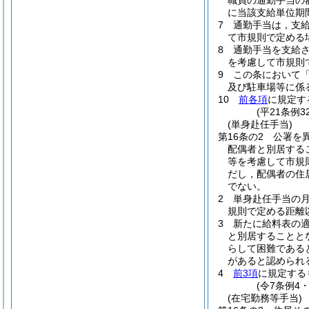
職員の通勤手当の
に当該支給単位期
7
通勤手当は，支
て市規則で定める
8
通勤手当を支給
を考慮して市規則
9
この条において
及び駐車場等に係
10
前各項
に規定す
(平21条例
(単身赴任手当)
第16条の2
公署を
配偶者と別居する
等を考慮して市規
だし，配偶者の住
でない。
2
単身赴任手当の月額
規則で定める距離
3
新たに給料表の
と別居することと
らして困難である
があると認められ
4
前3項
に規定する
(令7条例4
(在宅勤務等手当)