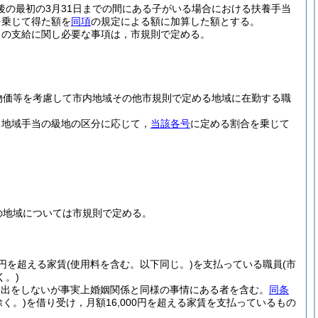
後の最初の3月31日までの間にある子がいる場合における扶養手当
を乗じて得た額を
同項
の規定による額に加算した額とする。
当の支給に関し必要な事項は，市規則で定める。
物価等を考慮して市内地域その他市規則で定める地域に在勤する職
る地域手当の級地の区分に応じて，
当該各号
に定める割合を乗じて
の地域については市規則で定める。
0円を超える家賃
(使用料を含む。以下同じ。)
を支払っている職員
(市
。)
届出をしないが事実上婚姻関係と同様の事情にある者を含む。
同条
く。)
を借り受け，月額16,000円を超える家賃を支払っているもの