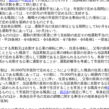
額は，
第2項
から
前項
までの規定にかかわらず，当該職員の通勤手当に係る
間の月数を乗じて得た額とする。
給単位期間
(市規則で定める通勤手当にあっては，市規則で定める期間)
に
場合にあっては，その翌月)
の市規則で定める日に支給する。
される職員につき，離職その他の市規則で定める事由が生じた場合には
で定める額を返納させるものとする。
「支給単位期間」とは，通勤手当の支給の単位となる期間として6か月を
る通勤手当にあっては，1か月)
をいう。
るもののほか，通勤の実情の変更に伴う支給額の改定その他通勤手当の
32・平28条例3・令4条例21・令5条例26・令7条例4・令8条例1・一部改
異にする異動又は在勤する公署の移転に伴い，住居を移転し，父母の疾
こととなった職員で，当該異動又は公署の移転の直前の住居から当該異
則で定める基準に照らして困難であると認められるもののうち，単身で
居から在勤する公署に通勤することが，通勤距離等を考慮して市規則で
は，30,000円
(市規則で定めるところにより算定した職員の住居と配
以上である職員にあっては，その額に，70,000円を超えない範囲内で
適用を受ける職員となったことに伴い，住居を移転し，父母の疾病その
なった職員で，当該適用の直前の住居から当該適用の直後に在勤する公
と認められるもののうち，単身で生活することを常況とする職員その他
るものとして市規則で定める職員には，
前2項
の規定に準じて，単身赴
もののほか，単身赴任手当の支給の調整に関する事項その他単身赴任手
・追加)