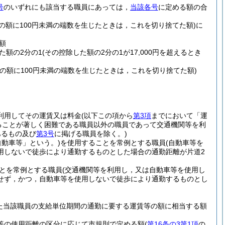
号
のいずれにも該当する職員にあっては，
当該各号
に定める額の合
その額に100円未満の端数を生じたときは，これを切り捨てた額)
に
額
た額の2分の1
(その控除した額の2分の1が17,000円を超えるとき
その額に100円未満の端数を生じたときは，これを切り捨てた額)
利用してその運賃又は料金
(以下この項から
第3項
までにおいて「運
ることが著しく困難である職員以外の職員であって交通機関等を利
あるもの及び
第3号
に掲げる職員を除く。)
自動車等」という。)
を使用することを常例とする職員
(自動車等を
用しないで徒歩により通勤するものとした場合の通勤距離が片道2
とを常例とする職員
(交通機関等を利用し，又は自動車等を使用し
せず，かつ，自動車等を使用しないで徒歩により通勤するものとし
た当該職員の支給単位期間の通勤に要する運賃等の額に相当する額
車等の使用距離の区分に応じて市規則で定める額
(
第16条の3第1項
の