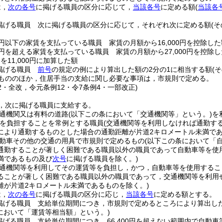
は，
次の各号
に掲げる職員の区分に応じて，
当該各号
に定める額
(
当該各
掲げる職員 次に掲げる職員の区分に応じて，それぞれ次に定める額
(
00円以下の家賃を支払っている職員 家賃の月額から16,000円を控除した
00円を超える家賃を支払っている職員 家賃の月額から27,000円を控除し
)
を11,000円に加算した額
掲げる職員
前号
の規定の例により算出した額の2分の1に相当する額
(
もののほか，住居手当の支給に関し必要な事項は，市規則で定める。
32・全改，令元条例12・令7条例4・一部改正)
，次に掲げる職員に支給する。
通機関又は有料の道路
(以下この条において「交通機関等」という。)
を
を負担することを常例とする職員
(交通機関等を利用しなければ通勤す
により通勤するものとした場合の通勤距離が片道2キロメートル未満で
動車その他の交通の用具で市規則で定めるもの
(以下この条において「
通勤することが著しく困難である職員以外の職員であって自動車等を使
満であるもの及び
次号
に掲げる職員を除く。)
通機関等を利用してその運賃等を負担し，かつ，自動車等を使用するこ
ることが著しく困難である職員以外の職員であって，交通機関等を利用
離が片道2キロメートル未満であるものを除く。)
は，
次の各号
に掲げる職員の区分に応じ，
当該各号
に定める額とする。
掲げる職員 支給単位期間につき，市規則で定めるところにより算出し
において「運賃等相当額」という。)
掲げる職員 支給単位期間につき，66,400円を超えない範囲内で自動