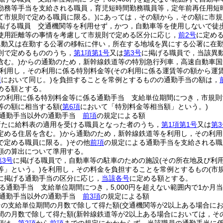
勤務等手当を支給される職員，育児短時間勤務職員等，定年前再任用短
て市規則で定める職員に限る。)
にあっては，その額から，その額に市規
掲げる職員 交通機関等を利用せず，かつ，自動車等を使用しないで徒
使用距離等の事情を考慮して市規則で定める区分に応じ，
前2号
に定め
異動又は在勤する公署の移転に伴い，所在する地域を異にする公署に在
則で定めるもののうち，
第1項第1号
又は
第3号
に掲げる職員で，当該異
含む。)
からの通勤のため，新幹線鉄道等の特別急行列車，高速自動車国
利用し，その利用に係る特別料金等
(その利用に係る運賃等の額から運
項
において同じ。)
を負担することを常例とするものの通勤手当の額は，
める額とする。
の利用に係る特別料金等に係る通勤手当 支給単位期間につき，市規則
等の額に相当する額
(
第6項
において「特別料金等相当額」という。)
る通勤手当以外の通勤手当
前項
の規定による額
新たに給料表の適用を受ける職員となった者のうち，
第1項第1号
又は
第3
定める住居を含む。)
から通勤のため，新幹線鉄道等を利用し，その利用
で定める職員に限る。)
その他
前項
の規定による通勤手当を支給される職
額の算出について準用する。
第3号
に掲げる職員で，自動車等の駐車のための施設
(その所在地及び利
等」という。)
を利用し，その料金を負担することを常例とするもの
(市
に掲げる通勤手当の区分に応じ，
当該各号
に定める額とする。
る通勤手当 支給単位期間につき，5,000円を超えない範囲内で1か
る通勤手当以外の通勤手当
前3項
の規定による額
その支給単位期間の月数で除して得た額
(交通機関等が2以上ある場合に
間の月数で除して得た額
(新幹線鉄道等が2以上ある場合においては，そ