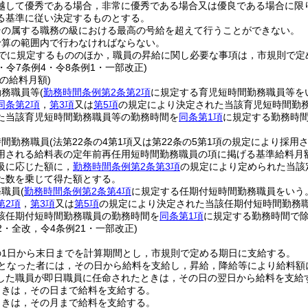
越して優秀である場合，非常に優秀である場合又は優良である場合に限
る基準に従い決定するものとする。
その属する職務の級における最高の号給を超えて行うことができない。
予算の範囲内で行わなければならない。
でに規定するもののほか，職員の昇給に関し必要な事項は，市規則で定
1・令7条例4・令8条例1・一部改正)
の給料月額)
勤務職員等
(
勤務時間条例第2条第2項
に規定する育児短時間勤務職員等を
同条第2項
，
第3項
又は
第5項
の規定により決定された当該育児短時間勤
た当該育児短時間勤務職員等の勤務時間を
同条第1項
に規定する勤務時
時間勤務職員
(法第22条の4第1項又は第22条の5第1項の規定により採用
用される給料表の定年前再任用短時間勤務職員の項に掲げる基準給料月
級に応じた額に，
勤務時間条例第2条第3項
の規定により定められた当該
た数を乗じて得た額とする。
務職員
(
勤務時間条例第2条第4項
に規定する任期付短時間勤務職員をいう
第2項
，
第3項
又は
第5項
の規定により決定された当該任期付短時間勤務
該任期付短時間勤務職員の勤務時間を
同条第1項
に規定する勤務時間で
32・全改，令4条例21・一部改正)
の1日から末日までを計算期間とし，市規則で定める期日に支給する。
となった者には，その日から給料を支給し，昇給，降給等により給料額
した職員が即日職員に任命されたときは，その日の翌日から給料を支給
ときは，その日まで給料を支給する。
ときは，その月まで給料を支給する。