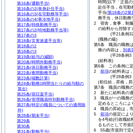
時間
(以下「正規
第16条
(通勤手当)
赴任手当，在宅勤
第16条の2
(単身赴任手当)
手当
(
第18条の2第
第16条の3
(在宅勤務等手当)
務手当，休日勤務
第16条の4
(寒冷地手当)
2
宿舎，食事，制
第17条
(特殊勤務手当)
の給料から控除す
第17条の2
(特地勤務手当等)
(平21条例
第17条の3
(職務の級)
第18条
(災害派遣手当等)
第5条
職員の職務
第18条の2
務の内容は，
別表
第18条の3
(平28条例
第19条
(給与の減額)
(給料表)
第20条
(時間外勤務手当)
第6条
この条例に
第21条
(休日勤務手当)
2
前項
の給料表は
第22条
(夜間勤務手当)
(平28条例
第23条
(端数計算)
(初任給，昇格，昇
第24条
(勤務1時間当たりの給与額の
第7条
職員の職務
算出)
2
新たに給料表の
第25条
(宿日直手当)
3
職員が一の職務
第26条
(管理職員特別勤務手当)
定めるところによ
第27条
(特定の職員についての適用除
4
職員の昇給は，
外)
5
前項
の規定によ
第28条
(期末手当)
を4号給
(行政職
第29条
るものとして市規
第30条
6
55歳
(市規則で定
第31条
(勤勉手当)