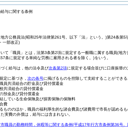
の給与に関する条例
，地方公務員法
(昭和25年法律第261号。以下「法」という。)
第24条第
1・一部改正)
いて「職員」とは，法第3条第2項に規定する一般職に属する職員
(地
第57条に規定する単純な労務に雇用される者を除く。)
をいう。
基づく給与は，他の法令及び
次条第2項
に規定する場合並びに口座振替の
の規定に基づき，
次の各号
に掲げるものを控除して支給することができる
職員共済組合の貯金及び貸付償還金
校共済組合の貸付償還金
の預金及び貸付償還金
結している生命保険及び損害保険の保険料
合費
るもののほか，職員の福利厚生的な諸会費及び諸費用で市長が認めるも
じた実費の弁償は，給与には含まれない。
方市職員の勤務時間，休暇等に関する条例
(平成17年行方市条例第36号