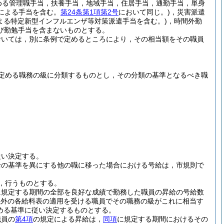
める管理職手当，扶養手当，地域手当，住居手当，通勤手当，単身
による手当を含む。
第24条第1項第2号
において同じ。)
，災害派遣
よる特定新型インフルエンザ等対策派遣手当を含む。)
，時間外勤
び勤勉手当を含まないものとする。
おいては，別に条例で定めるところにより，その相当額をその職員
定める職務の級に分類するものとし，その分類の基準となるべき職
従い決定する。
給の基準を異にする他の職に移った場合における号給は，市規則で
，行うものとする。
に規定する期間の全部を良好な成績で勤務した職員の昇給の号給数
以外の各給料表の適用を受ける職員でその職務の級がこれに相当す
める基準に従い決定するものとする。
職員の
第4項
の規定による昇給は，
同項
に規定する期間におけるその