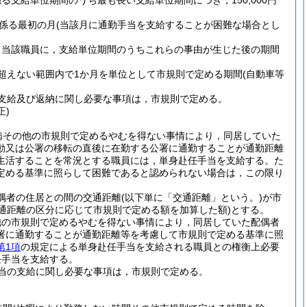
支給単位期間のうち最も長い支給単位期間につき，150,000円
係る最初の月
(当該月に通勤手当を支給することが困難な場合とし
，当該職員に，支給単位期間のうちこれらの事由が生じた後の期間
超えない範囲内で1か月を単位として市規則で定める期間
(自動車等
支給及び返納に関し必要な事項は，市規則で定める。
正)
病その他の市規則で定めるやむを得ない事情により，同居していた
動又は公署の移転の直後に在勤する公署に通勤することが通勤距離
生活することを常況とする職員には，単身赴任手当を支給する。
た
定める基準に照らして困難であると認められない場合は，この限り
偶者の住居との間の交通距離
(以下単に「交通距離」という。)
が市
交通距離の区分に応じて市規則で定める額を加算した額)
とする。
他の市規則で定めるやむを得ない事情により，同居していた配偶者
署に通勤することが通勤距離等を考慮して市規則で定める基準に照
第1項
の規定による単身赴任手当を支給される職員との権衡上必要
任手当を支給する。
当の支給に関し必要な事項は，市規則で定める。