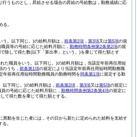
り行うものとし，昇給させる場合の昇給の号給数は，勤務成績に応
める。
いう。以下同じ。)
の給料月額は，
前条第2項
，
第3項
又は
第5項
の規
務職員等の号給に応じた給料月額に，
勤務時間条例第2条第2項
の規
間で除して得た数
(以下「算出率」という。)
を乗じて得た額とす
された職員をいう。以下同じ。)
の給料月額は，当該定年前再任用短
額のうち，
前条第1項
の規定により当該定年前再任用短時間勤務職
定年前再任用短時間勤務職員の勤務時間を
同条第1項
に規定する勤
。以下同じ。)
の給料月額は，
前条第2項
，
第3項
又は
第5項
の規定に
職員の号給に応じた給料月額に，
勤務時間条例第2条第4項
の規定に
除して得た数を乗じて得た額とする。
に異動を生じた者には，その日から新たに定められた給料を支給す
する。