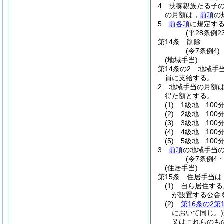
4
扶養親族たる子の
の月額は，
前項
の
5
前各項
に規定す
(平28条例
第14条
削除
(令7条例4)
(地域手当)
第14条の2
地域手
員に支給する。
2
地域手当の月額
得た額とする。
(1)
1級地 100分
(2)
2級地 100分
(3)
3級地 100分
(4)
4級地 100
(5)
5級地 100
3
前項
の地域手当
(令7条例4
(住居手当)
第15条
住居手当は
(1)
自ら居住する
が設置する公舎
(2)
第16条の2第
において同じ。)
又はこれらのも