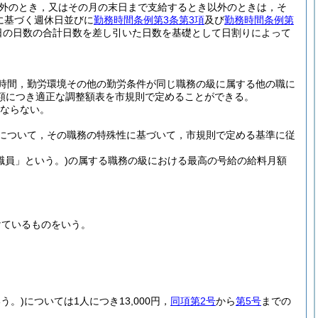
以外のとき，又はその月の末日まで支給するとき以外のときは，そ
に基づく週休日並びに
勤務時間条例第3条第3項
及び
勤務時間条例第
日の日数の合計日数を差し引いた日数を基礎として日割りによって
時間，勤労環境その他の勤労条件が同じ職務の級に属する他の職に
額につき適正な調整額表を市規則で定めることができる。
はならない。
について，その職務の特殊性に基づいて，市規則で定める基準に従
職員」という。)
の属する職務の級における最高の号給の給料月額
けているものをいう。
う。)
については1人につき13,000円，
同項第2号
から
第5号
までの