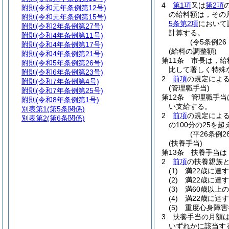
4
第1項
又は
第2項
附則
(令和元年条例第12号)
の給料額は，その
附則
(令和元年条例第15号)
5条第2項
において
附則
(令和2年条例第27号)
計算する。
附則
(令和4年条例第11号)
(令5条例2
附則
(令和4年条例第17号)
(給料の調整額)
附則
(令和4年条例第21号)
第11条
市長は，給
附則
(令和5年条例第26号)
比して著しく特殊
附則
(令和6年条例第23号)
2
前項
の規定による
附則
(令和7年条例第4号)
(管理職手当)
附則
(令和7年条例第25号)
第12条
管理職手当
附則
(令和8年条例第1号)
い支給する。
別表第1
(第5条関係)
2
前項
の規定によ
別表第2
(第6条関係)
の100分の25を
(平26条例
(扶養手当)
第13条
扶養手当は
2
前項
の扶養親族
(1)
満22歳に達
(2)
満22歳に達
(3)
満60歳以上
(4)
満22歳に達
(5)
重度心身障害
3
扶養手当の月額
いずれかに該当する