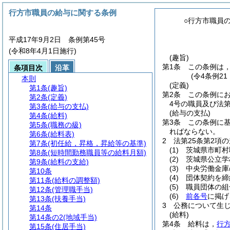
行方市職員の給与に関する条例
○行方市職員
平成17年9月2日 条例第45号
(令和8年4月1日施行)
(趣旨)
第1条
この条例は
条項目次
沿革
(令4条例2
本則
(定義)
第1条
(趣旨)
第2条
この条例にお
第2条
(定義)
4号の職員及び法
第3条
(給与の支払)
(給与の支払)
第4条
(給料)
第3条
この条例に
第5条
(職務の級)
ればならない。
第6条
(給料表)
2
法第25条第2項
第7条
(初任給，昇格，昇給等の基準)
(1)
茨城県市町村
第8条
(短時間勤務職員等の給料月額)
(2)
茨城県公立学
第9条
(給料の支給)
(3)
中央労働金庫
第10条
(4)
団体契約を締
第11条
(給料の調整額)
(5)
職員団体の組
第12条
(管理職手当)
(6)
前各号
に掲げ
第13条
(扶養手当)
3
公務について生
第14条
(給料)
第14条の2
(地域手当)
第4条
給料は，
行
第15条
(住居手当)