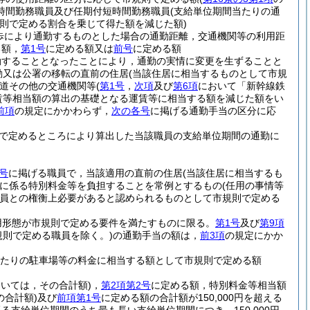
時間勤務職員及び任期付短時間勤務職員
(支給単位期間当たりの通
則で定める割合を乗じて得た額を減じた額)
歩により通勤するものとした場合の通勤距離，交通機関等の利用距
る額，
第1号
に定める額又は
前号
に定める額
勤することとなったことにより，通勤の実情に変更を生ずることと
動又は公署の移転の直前の住居
(当該住居に相当するものとして市規
道その他の交通機関等
(
第1号
，
次項
及び
第6項
において「新幹線鉄
賃等相当額の算出の基礎となる運賃等に相当する額を減じた額をい
前項
の規定にかかわらず，
次の各号
に掲げる通勤手当の区分に応
で定めるところにより算出した当該職員の支給単位期間の通勤に
号
に掲げる職員で，当該適用の直前の住居
(当該住居に相当するも
に係る特別料金等を負担することを常例とするもの
(任用の事情等
員との権衡上必要があると認められるものとして市規則で定める
用形態が市規則で定める要件を満たすものに限る。
第1号
及び
第9項
規則で定める職員を除く。)
の通勤手当の額は，
前3項
の規定にかか
月当たりの駐車場等の料金に相当する額として市規則で定める額
おいては，その合計額)
，
第2項第2号
に定める額，特別料金等相当額
の合計額)
及び
前項第1号
に定める額の合計額が150,000円を超える