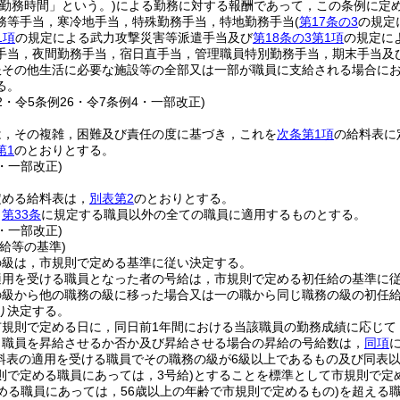
の勤務時間」という。)
による勤務に対する報酬であって，この条例に定
務等手当，寒冷地手当，特殊勤務手当，特地勤務手当
(
第17条の3
の規定
1項
の規定による武力攻撃災害等派遣手当及び
第18条の3第1項
の規定に
手当，夜間勤務手当，宿日直手当，管理職員特別勤務手当，期末手当及
服その他生活に必要な施設等の全部又は一部が職員に支給される場合に
る。
32・令5条例26・令7条例4・一部改正)
は，その複雑，困難及び責任の度に基づき，これを
次条第1項
の給料表に
第1
のとおりとする。
3・一部改正)
定める給料表は，
別表第2
のとおりとする。
，
第33条
に規定する職員以外の全ての職員に適用するものとする。
3・一部改正)
給等の基準)
の級は，市規則で定める基準に従い決定する。
適用を受ける職員となった者の号給は，市規則で定める初任給の基準に
の級から他の職務の級に移った場合又は一の職から同じ職務の級の初任
り決定する。
市規則で定める日に，同日前1年間における当該職員の勤務成績に応じて
り職員を昇給させるか否か及び昇給させる場合の昇給の号給数は，
同項
給料表の適用を受ける職員でその職務の級が6級以上であるもの及び同表
則で定める職員にあっては，3号給)
とすることを標準として市規則で定
める職員にあっては，56歳以上の年齢で市規則で定めるもの)
を超える