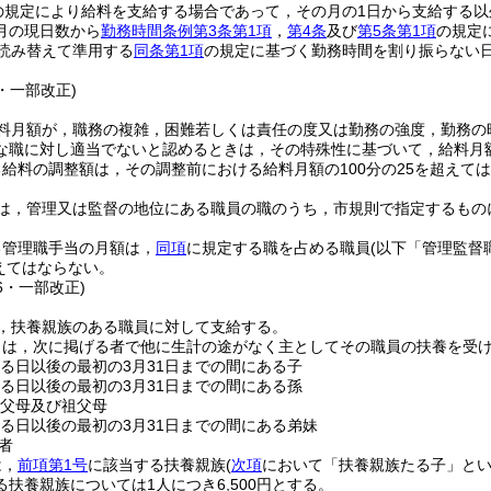
の規定により給料を支給する場合であって，その月の1日から支給する
月の現日数から
勤務時間条例第3条第1項
，
第4条
及び
第5条第1項
の規定
読み替えて準用する
同条第1項
の規定に基づく勤務時間を割り振らない
6・一部改正)
料月額が，職務の複雑，困難若しくは責任の度又は勤務の強度，勤務の
な職に対し適当でないと認めるときは，その特殊性に基づいて，給料月
給料の調整額は，その調整前における給料月額の100分の25を超えて
は，管理又は監督の地位にある職員の職のうち，市規則で指定するもの
る管理職手当の月額は，
同項
に規定する職を占める職員
(以下「管理監督
超えてはならない。
26・一部改正)
，扶養親族のある職員に対して支給する。
とは，次に掲げる者で他に生計の途がなく主としてその職員の扶養を受
する日以後の最初の3月31日までの間にある子
する日以後の最初の3月31日までの間にある孫
の父母及び祖父母
する日以後の最初の3月31日までの間にある弟妹
者
は，
前項第1号
に該当する扶養親族
(
次項
において「扶養親族たる子」とい
扶養親族については1人につき6,500円とする。