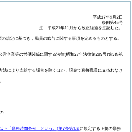
平成17年9月2日
条例第45号
注 平成21年11月から改正経過を注記した。
5項の規定に基づき，職員の給与に関する事項を定めるものとする。
方公営企業等の労働関係に関する法律
(昭和27年法律第289号)
第3条第
方法により支給する場合を除くほか，現金で直接職員に支払わなけ
。
の
。以下「勤務時間条例」という。)
第7条第1項
に規定する正規の勤務