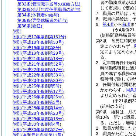
者の勤務成績が卓
第32条
(管理職手当等の支給方法)
じて市規則で定め
第33条
(会計年度任用職員の給与)
7
職員の昇給は，
第34条
(休職者の給与)
8
職員の昇給は，
第35条
(専従休職者の給与)
9
第4項
から
前項
ま
第36条
(委任)
(令4条例2
附則
(短時間勤務職員等
附則
(平成17年条例第161号)
第8条
育児短時間
附則
(平成18年条例第30号)
定にかかわらず，
附則
(平成19年条例第8号)
定により定められ
附則
(平成19年条例第29号)
る。
附則
(平成21年条例第18号)
2
定年前再任用短
附則
(平成21年条例第32号)
時間勤務職員に適
附則
(平成22年条例第17号)
員の属する職務の
附則
(平成22年条例第38号)
務時間で除して得
附則
(平成23年条例第20号)
3
任期付短時間勤
附則
(平成25年条例第5号)
かかわらず，
同条
附則
(平成26年条例第17号)
より定められた当
附則
(平成26年条例第26号)
(平21条例
附則
(平成28年条例第3号)
(給料の支給)
附則
(平成28年条例第14号)
第9条
給料は，月
附則
(平成28年条例第23号)
第10条
新たに職員
附則
(平成29年条例第13号)
る。
ただし，離職
附則
(平成30年条例第4号)
2
職員が離職した
附則
(平成30年条例第27号)
3
職員が死亡した
附則
(令和元年条例第11号)