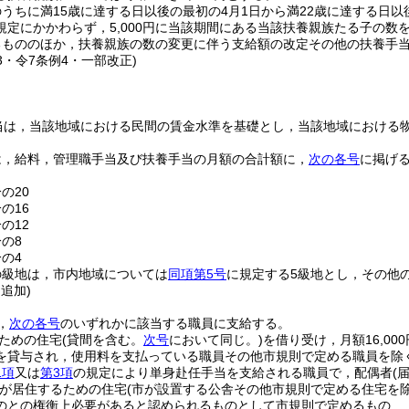
うちに満15歳に達する日以後の最初の4月1日から満22歳に達する日以
規定にかかわらず，5,000円に当該期間にある当該扶養親族たる子の数
るもののほか，扶養親族の数の変更に伴う支給額の改定その他の扶養手
23・令7条例4・一部改正)
当は，当該地域における民間の賃金水準を基礎とし，当該地域における
は，給料，管理職手当及び扶養手当の月額の合計額に，
次の各号
に掲げ
の20
の16
の12
分の8
分の4
の級地は，市内地域については
同項第5号
に規定する5級地とし，その他
・追加)
，
次の各号
のいずれかに該当する職員に支給する。
ための住宅
(貸間を含む。
次号
において同じ。)
を借り受け，月額16,00
を貸与され，使用料を支払っている職員その他市規則で定める職員を除く
1項
又は
第3項
の規定により単身赴任手当を支給される職員で，配偶者
(
が居住するための住宅
(市が設置する公舎その他市規則で定める住宅を除
のとの権衡上必要があると認められるものとして市規則で定めるもの