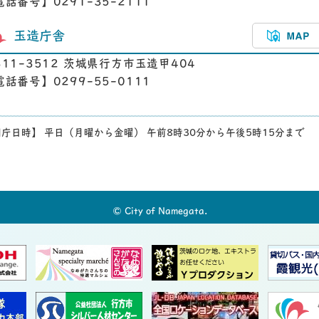
電話番号】0291-35-2111
玉造庁舎
311-3512 茨城県行方市玉造甲404
電話番号】0299-55-0111
庁日時】 平日（月曜から金曜） 午前8時30分から午後5時15分まで
© City of Namegata.