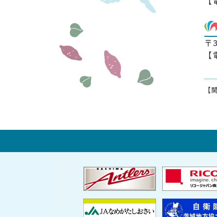
【
〒
【
【開