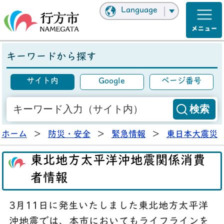
Language
キーワードから探す
サイト内
Google
ページ番号
ホーム
>
防災・安全
>
緊急情報
>
東日本大震災
東北地方太平洋沖地震関係消費
者情報
3月11日に発生いたしました東北地方太平洋
沖地震では、本市においてもライフラインを