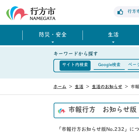
行方市公式ホームページ
行方
防災・安全
生活
キーワードから探す
サイト内検索
Google検索
ペー
ホーム
>
生活
>
生活のお知らせ
>
市報
市報行方 お知らせ版 
「市報行方お知らせ版No.232」