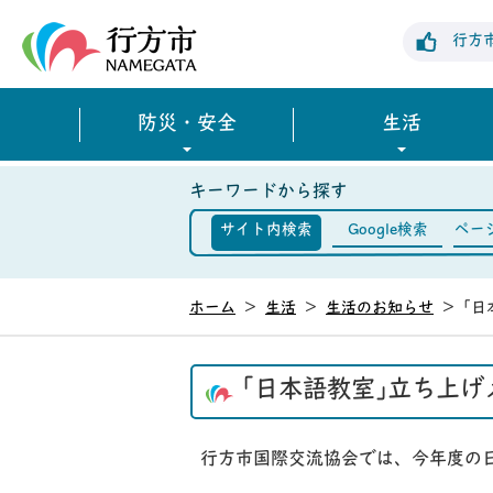
行方市公式ホームページ
行方
防災・安全
生活
キーワードから探す
サイト内検索
Google検索
ペー
ホーム
>
生活
>
生活のお知らせ
>
｢日
｢日本語教室｣立ち上げ
行方市国際交流協会では、今年度の