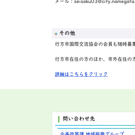
メール：seisaku03@city.namegata.l
その他
行方市国際交流協会の会員も随時募
行方市在住の方のほか、市外在住の
詳細はこちらをクリック
問い合わせ先
企画政策課 地域振興グループ