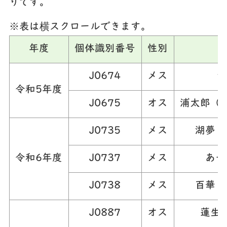
りです。
※表は横スクロールできます。
年度
個体識別番号
性別
J0674
メス
う
令和5年度
J0675
オス
浦太郎（
J0735
メス
湖夢（
令和6年度
J0737
メス
あー
J0738
メス
百華（
J0887
オス
蓮生