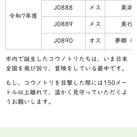
J0888
メス
美湖
令和7年度
J0889
メス
美行
J0890
オス
夢郷（
市内で誕生したコウノトリたちは、いま日本
全国を飛び回り、冒険をしている最中です。
もし、コウノトリを目撃した際には150メー
トル以上離れて、温かく見守っていただくよ
うお願いします。