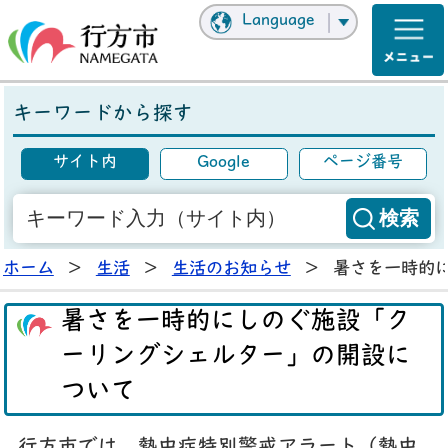
Language
キーワードから探す
サイト内
Google
ページ番号
ホーム
>
生活
>
生活のお知らせ
>
暑さを一時的
暑さを一時的にしのぐ施設「ク
ーリングシェルター」の開設に
ついて
行方市では、熱中症特別警戒アラート（熱中