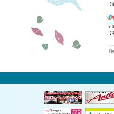
【
〒
【
【開