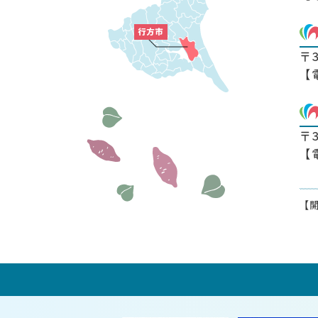
〒
【
〒
【
【開