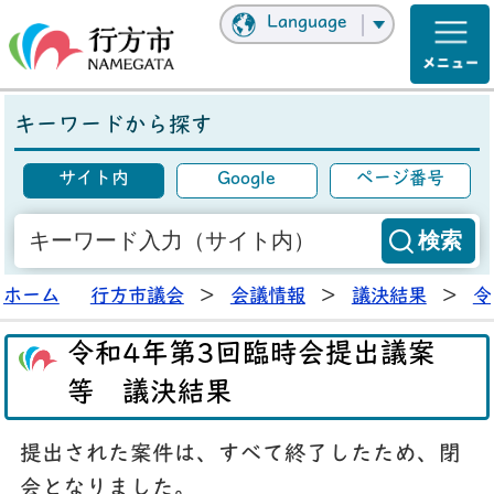
Language
キーワードから探す
サイト内
Google
ページ番号
ホーム
行方市議会
>
会議情報
>
議決結果
>
令
令和4年第3回臨時会提出議案
等 議決結果
提出された案件は、すべて終了したため、閉
会となりました。