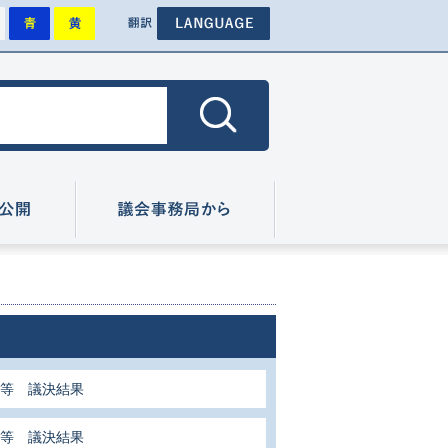
背景を標準にします
背景を青色にします
背景を黄色にします
その他外国語のページへ
色
翻訳
色にします
広報・情報公開
議会事務局から
案等 議決結果
案等 議決結果