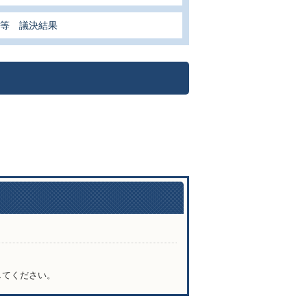
案等 議決結果
関連ファイルダウンロード
してください。