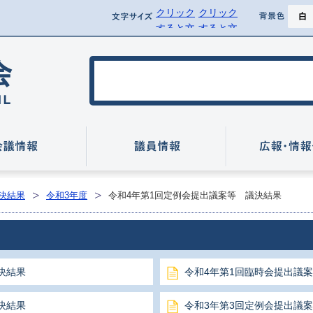
クリック
クリック
ページ
文字サイズ
背景
すると文
すると文
背景を黒
字サイズ
字サイズ
を標準に
を拡大で
行方市議会
戻せます
きます
いて
会議情報
議員情報
決結果
令和3年度
令和4年第1回定例会提出議案等 議決結果
決結果
令和4年第1回臨時会提出議
決結果
令和3年第3回定例会提出議