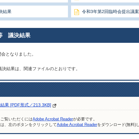
決結果
令和3年第2回臨時会提出議
等 議決結果
閉会となりました。
議決結果は、関連ファイルのとおりです。
[PDF形式／213.3KB]
をご覧いただくには
Adobe Acrobat Reader
が必要です。
方は、左のボタンをクリックして
Adobe Acrobat Reader
をダウンロード(無料)