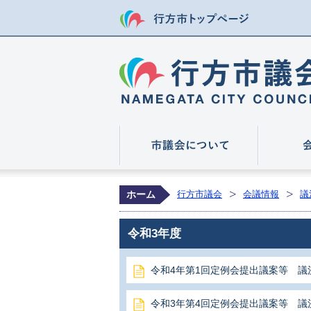
行方市トップ
市議会につ
ホーム
行方市議会
会議情報
議
令和3年度
令和4年第1回定例会提出議案等 議
令和3年第4回定例会提出議案等 議