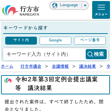
Language
キーワードから探す
サイト内
Google
ページ番号
ホーム
行方市議会
>
会議情報
>
議決結果
>
令
令和2年第3回定例会提出議案
等 議決結果
提出された案件は、すべて終了したため、閉
会となりました。