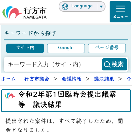
Language
キーワードから探す
サイト内
Google
ページ番号
ホーム
行方市議会
>
会議情報
>
議決結果
>
令
令和2年第1回臨時会提出議案
等 議決結果
提出された案件は、すべて終了したため、閉
会となりました。