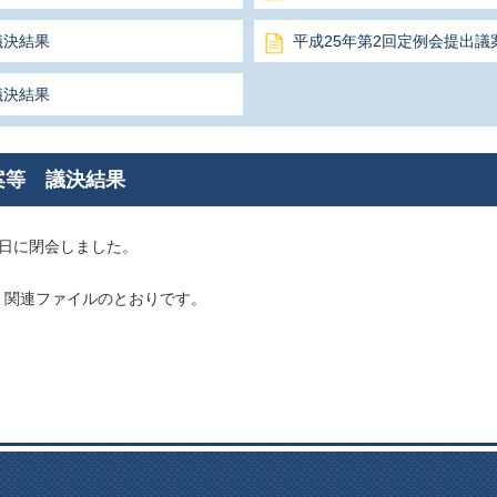
議決結果
平成25年第2回定例会提出議
議決結果
案等 議決結果
2日に閉会しました
。
、関連ファイルのとおりです。