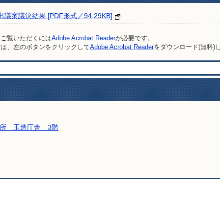
案議決結果 [PDF形式／94.29KB]
をご覧いただくには
Adobe Acrobat Reader
が必要です。
方は、左のボタンをクリックして
Adobe Acrobat Reader
をダウンロード(無料)
所 玉造庁舎 3階
い合わせをする