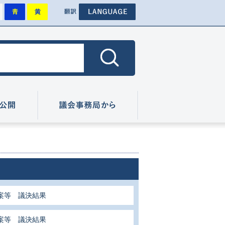
背景を標準にします
背景を青色にします
背景を黄色にします
その他外国語のページへ
色
翻訳
色にします
広報・情報公開
議会事務局から
案等 議決結果
案等 議決結果