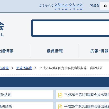
クリック
クリック
ページ
文字サイズ
背景
すると文
すると文
背景を黒
字サイズ
字サイズ
を標準に
を拡大で
行方市議会
戻せます
きます
いて
会議情報
議員情報
決結果
平成25年度
平成25年第4 回定例会提出議案等 議決結果
議決結果
平成26年第1回臨時会提出議
議決結果
平成25年第3回臨時会提出議