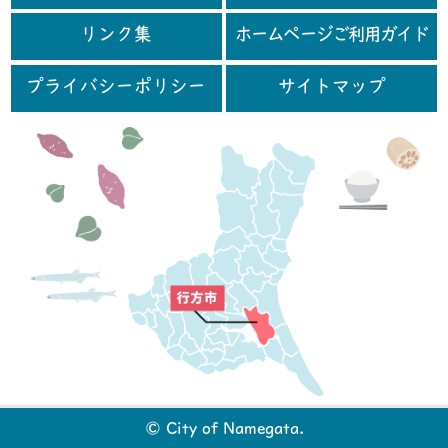
リンク集
ホームページご利用ガイド
プライバシーポリシー
サイトマップ
行
© City of Namegata.