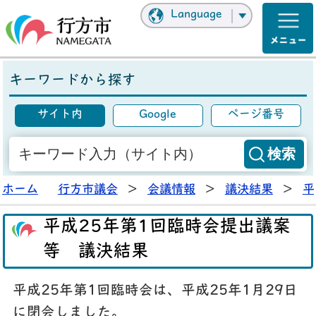
Language
キーワードから探す
サイト内
Google
ページ番号
ホーム
行方市議会
>
会議情報
>
議決結果
>
平
平成25年第1回臨時会提出議案
等 議決結果
平成25年第1回臨時会は、平成25年1月29日
に閉会しました。