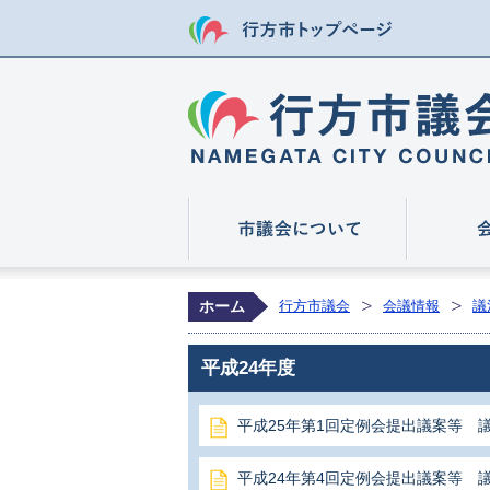
行方市トップ
市議会につ
ホーム
行方市議会
会議情報
議
平成24年度
平成25年第1回定例会提出議案等 
平成24年第4回定例会提出議案等 