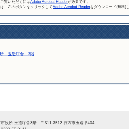
をご覧いただくには
Adobe Acrobat Reader
が必要です。
方は、左のボタンをクリックして
Adobe Acrobat Reader
をダウンロード(無料)
所 玉造庁舎 3階
い合わせをする
役所 玉造庁舎3階 〒311-3512 行方市玉造甲404