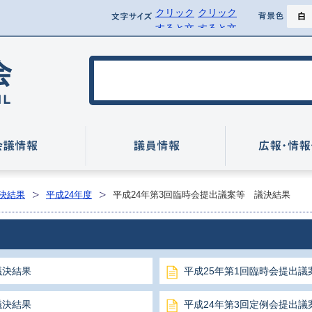
クリック
クリック
ページ
文字サイズ
背景
すると文
すると文
背景を黒
字サイズ
字サイズ
を標準に
を拡大で
行方市議会
戻せます
きます
いて
会議情報
議員情報
決結果
平成24年度
平成24年第3回臨時会提出議案等 議決結果
議決結果
平成25年第1回臨時会提出議
議決結果
平成24年第3回定例会提出議