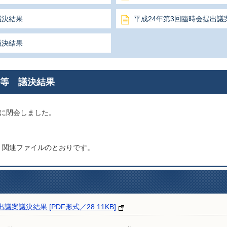
議決結果
平成24年第3回臨時会提出議
議決結果
案等 議決結果
日に閉会しました。
、関連ファイルのとおりです。
案議決結果 [PDF形式／28.11KB]