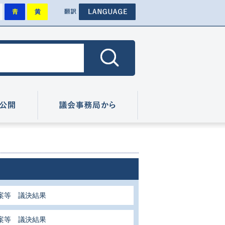
背景を標準にします
背景を青色にします
背景を黄色にします
その他外国語のページへ
色
翻訳
色にします
広報・情報公開
議会事務局から
案等 議決結果
案等 議決結果