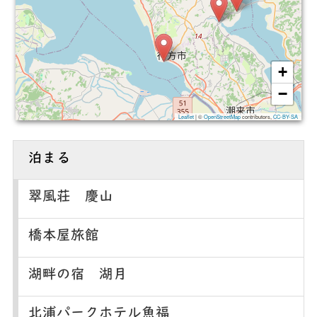
+
−
Leaflet
|
©
OpenStreetMap
contributors,
CC-BY-SA
泊まる
翠風荘 慶山
橋本屋旅館
湖畔の宿 湖月
北浦パークホテル魚福