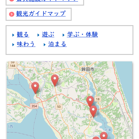
観光ガイドマップ
観る
遊ぶ
学ぶ・体験
味わう
泊まる