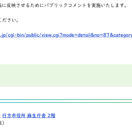
画に反映させるためにパブリックコメントを実施いたします。
ください。
ki.jp/cgi-bin/public/view.cgi?mode=detail&no=87&catego
9
行方市役所 麻生庁舎 2階
表）