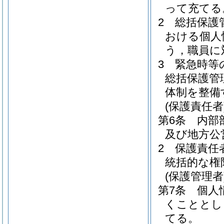
って充てる
2
総括保護
おける個人
う，職員に
3
緊急時等
総括保護管
体制を整備
(保護責任者
第6条
内部
及び地方公
2
保護責任
統括的な権
(保護管理者
第7条
個人
くこととし
てる。