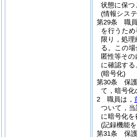
状態に保つ
(情報シス
第29条
職
を行うため
限り，処理
る。
この場
匿性等その
に確認する
(暗号化)
第30条
保
て，暗号化
2
職員は，
ついて，当
に暗号化を
(記録機能
第31条
保