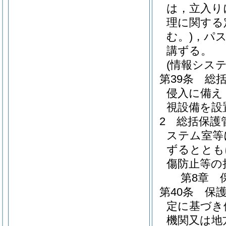
は，立入り
理に関する
む。)
，パ
講ずる。
(情報シス
第39条
総
侵入に備え
視設備を設
2
総括保護
ステム室等
ずるととも
傷防止等の
第8章
第40条
保護
定に基づき
機関又は地