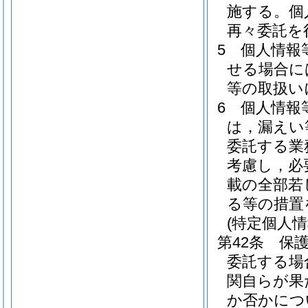
施する。
個
再々委託を
5
個人情報
せる場合に
等の取扱い
6
個人情報
は，漏えい
委託する業
考慮し，必
載の全部若
る等の措置
(特定個人
第42条
保
委託する場
関自らが果
か否かにつ