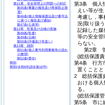
第3条
個人
第11章
安全管理上の問題への対応
第45条
(事案の報告及び再発防止措
えい等が生
置)
考慮し，事
第46条
(個人情報保護法及び番号法
に基づく報告及び通知)
況
(取り扱
第47条
(公表等)
第12章
監査及び点検の実施
記録した媒
第48条
(監査)
等の安全管
第49条
(点検)
第50条
(評価及び見直し)
らない。
第13章
雑則
第2章
第51条
(個人番号利用事務等の流れ
の整理)
(総括保護責
第52条
(委任)
第4条
行方
附則
附則
(令和6年訓令第16号)
置くことと
2
総括保護
おける個人
る。
(総括保護管
第5条
市に