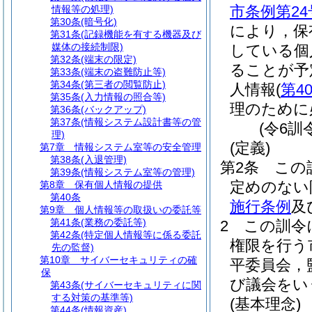
市条例第2
情報等の処理)
第30条
(暗号化)
により，保
第31条
(記録機能を有する機器及び
媒体の接続制限)
している個
第32条
(端末の限定)
ることが予
第33条
(端末の盗難防止等)
第34条
(第三者の閲覧防止)
人情報
(
第4
第35条
(入力情報の照合等)
理のために
第36条
(バックアップ)
第37条
(情報システム設計書等の管
(令6訓
理)
(定義)
第7章
情報システム室等の安全管理
第38条
(入退管理)
第2条
この
第39条
(情報システム室等の管理)
定めのない
第8章
保有個人情報の提供
第40条
施行条例
及
第9章
個人情報等の取扱いの委託等
第41条
(業務の委託等)
2
この訓令
第42条
(特定個人情報等に係る委託
権限を行う
先の監督)
第10章
サイバーセキュリティの確
平委員会，
保
び議会をい
第43条
(サイバーセキュリティに関
する対策の基準等)
(基本理念)
第44条
(情報資産)