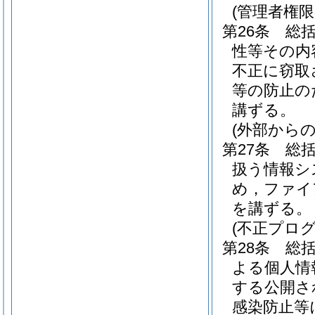
(管理者権限
第26条
総
性等その内
不正に窃取
等の防止の
講ずる。
(外部から
第27条
総
扱う情報シ
め，ファイ
を講ずる。
(不正プロ
第28条
総
よる個人情
する公開さ
感染防止等