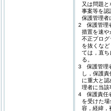
又は問題と
事案等を認
保護管理者
2
保護管理
措置を速や
不正プログ
を抜くなど
ては，直ち
る。
3
保護管理
し，保護責
に重大と認
理者に当該
4
保護責任
を受けた場
容，経緯，