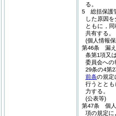
る。
5
総括保護
した原因を
ともに，同
共有する。
(個人情報
第46条
漏
条第1項又
委員会への
29条の4
前条
の規定
行うととも
力する。
(公表等)
第47条
個人
項の規定に