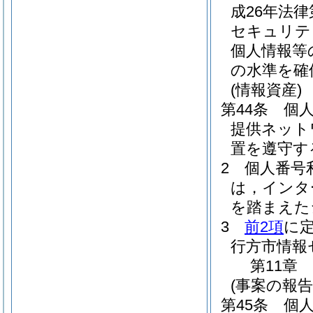
成26年法律第
セキュリテ
個人情報等
の水準を確
(情報資産)
第44条
個
提供ネット
置を遵守す
2
個人番号
は，インタ
を踏まえた
3
前2項
に
行方市情報
第11章
(事案の報
第45条
個