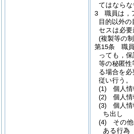
てはならな
3
職員は，
目的以外の
セスは必要
(複製等の制
第15条
職
っても，保
等の秘匿性
る場合を必
従い行う。
(1)
個人情
(2)
個人情
(3)
個人情
ち出し
(4)
その他
ある行為