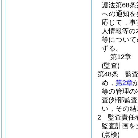
護法第68
への通知を
応じて，事
人情報等の
等について
ずる。
第12章
(監査)
第48条
監
め，
第2章
等の管理の
査
(外部監
い，その結
2
監査責任
監査計画を
(点検)