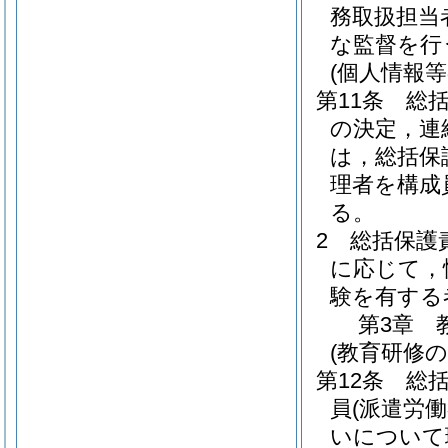
務取扱担当
な監督を行
(個人情報
第11条
総
の決定，連
は，総括保
理者を構成
る。
2
総括保護
に応じて，
験を有する
第3章
(教育研修の
第12条
総
員
(派遣労
いについて