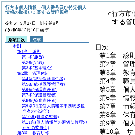
行方市個人情報，個人番号及び特定個人
情報の取扱いに関する管理規程
○行方市
する管
令和6年3月27日 訓令第8号
(令和6年12月16日施行)
条項目次
沿革
目次
本則
第1章
総則
第1章
総
第1条
(趣旨)
第2条
(定義)
第2章
管
第3条
(基本理念)
第3章
教
第2章
管理体制
第4条
(総括保護責任者)
第4章
職
第5条
(総括保護管理者)
第5章
個
第6条
(保護責任者)
第7条
(保護管理者)
第6章
情
第8条
(監査責任者)
第7章
情
第9条
(特定個人情報等事務取扱担
当者の指定等)
第8章
保
第10条
(職員の監督)
第9章
個
第11条
(個人情報等の適切な管理の
ための委員会)
第10章
サ
第3章
教育研修