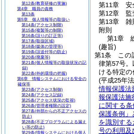
第12条
(教育研修の実施)
第11章
安
第4章
職員の責務
第12章
監
第13条
第5章
個人情報等の取扱い
第13章
雑
第14条
(アクセス制限)
附則
第15条
(複製等の制限)
第16条
(誤りの訂正等)
第1章
第17条
(取扱区域)
(趣旨)
第18条
(媒体の管理等)
第19条
(誤送付等の防止)
第1条
この
第20条
(廃棄等)
律第57号
第21条
(個人情報等の取扱状況の記
録)
ける特定の
第22条
(外的環境の把握)
第6章
情報システムにおける安全の
(平成25年
確保等
情報保護法
第23条
(アクセス制御)
第24条
(アクセス記録)
報保護法施
第25条
(アクセス状況の監視)
に関する条
第26条
(管理者権限の設定)
第27条
(外部からの不正アクセスの
保護条例」
防止)
を識別する
第28条
(不正プログラムによる漏え
い等の防止)
号の利用及
第29条
(情報システムにおける個人