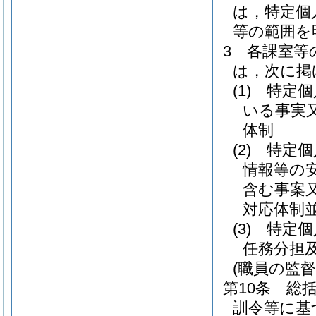
は，特定個
等の範囲を
3
各課室等
は，次に掲
(1)
特定個
いる事実
体制
(2)
特定個
情報等の
含む事案
対応体制
(3)
特定個
任務分担
(職員の監督
第10条
総
訓令等に基