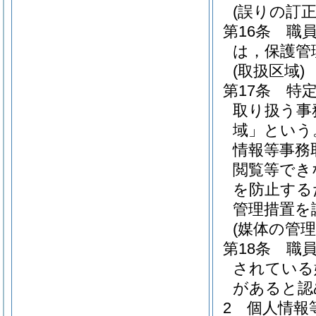
(誤りの訂正
第16条
職
は，保護管
(取扱区域)
第17条
特
取り扱う事
域」という
情報等事務
閲覧等でき
を防止する
管理措置を
(媒体の管理
第18条
職
されている
があると認
2
個人情報