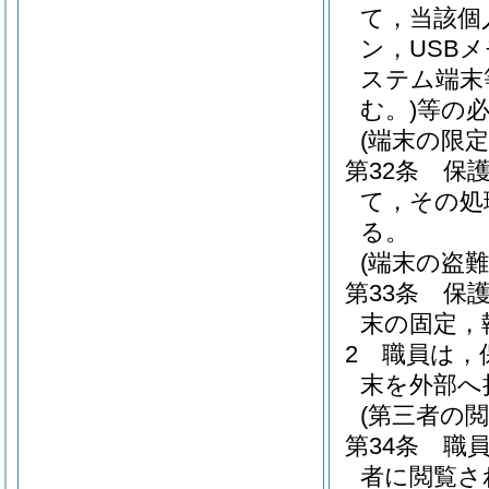
て，当該個
ン，USB
ステム端末
む。)
等の
(端末の限定
第32条
保
て，その処
る。
(端末の盗難
第33条
保
末の固定，
2
職員は，
末を外部へ
(第三者の閲
第34条
職
者に閲覧さ