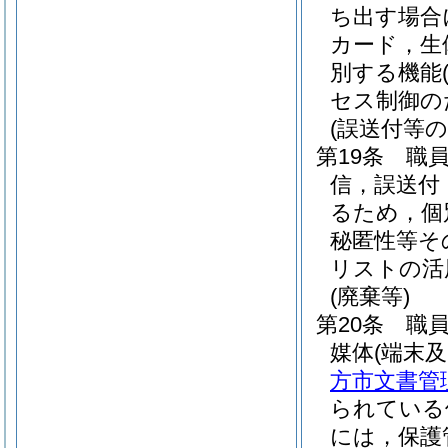
ち出す場合
カード，生
別する機能
セス制御の
(誤送付等の
第19条
職
信，誤送付
るため，個
秘匿性等そ
リストの活
(廃棄等)
第20条
職
媒体
(端末
方市文書管
られている
には，保護