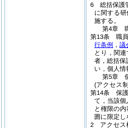
6
総括保護
に関する研
施する。
第4章
第13条
職
行条例
，
議
とり，関連
者，総括保
い，個人情
第5章
(アクセス制
第14条
保
て，当該個
と権限の内
囲に限定し
2
アクセス