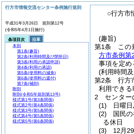
行方市情報交流センター条例施行規則
○行方市
平成31年3月26日 規則第12号
(令和5年4月1日施行)
(趣旨)
条項目次
沿革
第1条
この
本則
第1条
(趣旨)
方市条例第
第2条
(利用時間及び閉所日)
第3条
(利用の承認申請)
事項を定め
第4条
(利用の承認)
(利用時間及
第5条
(使用料の減免)
第6条
(使用料の還付)
第2条
行方
第7条
(補則)
利用できる
附則
附則
(令和5年規則第13号)
2
センター
様式第1号
(第3条関係)
(1)
日曜日
様式第2号
(第4条関係)
様式第3号
(第5条関係)
(2)
国民の
様式第4号
(第5条関係)
る休日
様式第5号
(第6条関係)
(3)
12月