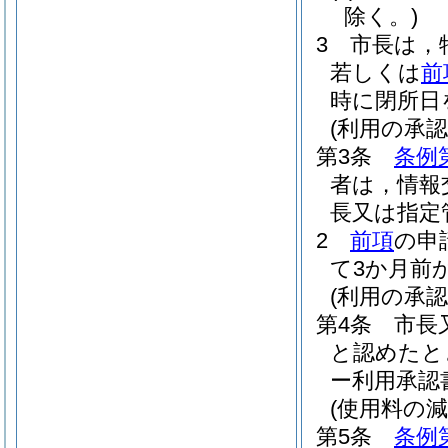
除く。)
3
市長は，
若しくは
前
時に閉所日
(利用の承認
第3条
条例
者は，情報
長又は指定
2
前項
の申
て3か月前
(利用の承認
第4条
市長
と認めたと
ー利用承認
(使用料の減
第5条
条例