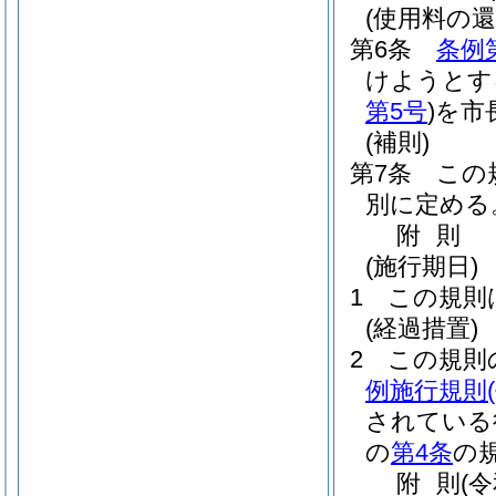
(使用料の還
第6条
条例
けようとす
第5号
)
を市
(補則)
第7条
この
別に定める
附
則
(施行期日)
1
この規則
(経過措置)
2
この規則
例施行規則
されている
の
第4条
の
附
則
(