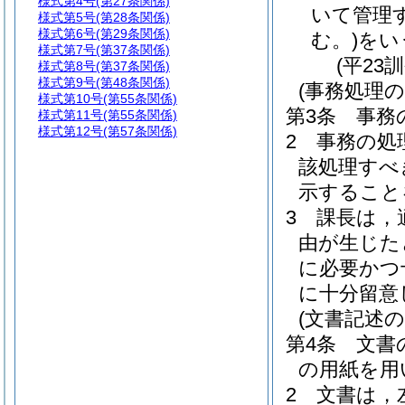
様式第4号
(第27条関係)
いて管理
様式第5号
(第28条関係)
様式第6号
(第29条関係)
む。)
をい
様式第7号
(第37条関係)
(平23
様式第8号
(第37条関係)
様式第9号
(第48条関係)
(事務処理の
様式第10号
(第55条関係)
第3条
事務
様式第11号
(第55条関係)
様式第12号
(第57条関係)
2
事務の処
該処理すべ
示すること
3
課長は，
由が生じた
に必要かつ
に十分留意
(文書記述の
第4条
文書
の用紙を用
2
文書は，