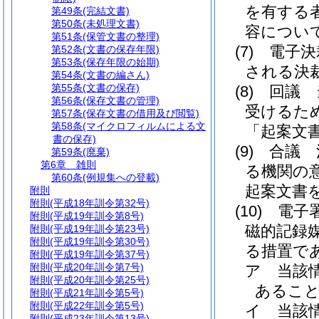
を有する
第49条
(完結文書)
第50条
(未処理文書)
容につい
第51条
(保管文書の整理)
(7)
電子決
第52条
(文書の保存年限)
第53条
(保存年限の始期)
される決
第54条
(文書の編さん)
第55条
(文書の保存)
(8)
回議 
第56条
(保存文書の管理)
受けるた
第57条
(保存文書の借用及び閲覧)
第58条
(マイクロフィルムによる文
「起案文
書の保存)
(9)
合議 
第59条
(廃棄)
第6章
雑則
る機関の
第60条
(例規集への登載)
起案文書
附則
附則
(平成18年訓令第32号)
(10)
電子
附則
(平成19年訓令第8号)
磁的記録
附則
(平成19年訓令第23号)
附則
(平成19年訓令第30号)
る措置で
附則
(平成19年訓令第37号)
附則
(平成20年訓令第7号)
ア
当該
附則
(平成20年訓令第25号)
あるこ
附則
(平成21年訓令第5号)
附則
(平成22年訓令第5号)
イ
当該
附則
(平成23年訓令第13号)