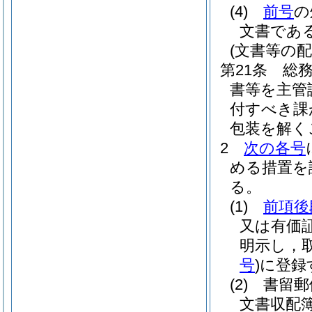
(4)
前号
の
文書であ
(文書等の配
第21条
総
書等を主管
付すべき課
包装を解く
2
次の各号
める措置を
る。
(1)
前項後
又は有価
明示し，
号
)
に登録
(2)
書留郵
文書収配