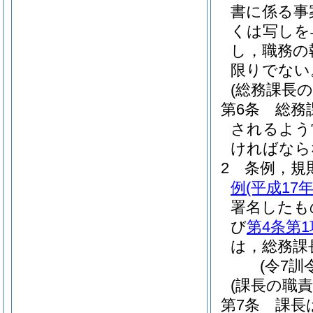
書に係る事
くは写しを
し，職務の
限りでない
(総務課長の
第6条
総務
されるよう
ければなら
2
条例，規
例
(平成17
署名したも
び
第4条第1
は，総務課
(令7訓
(課長の職責
第7条
課長