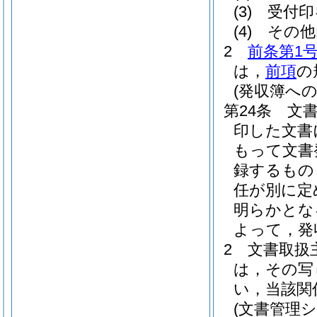
(3)
受付印
(4)
その他
2
前条第1
は，
前項
の
(発収簿への
第24条
文
印した文書
もって文書
録するもの
任が別に定
明らかとな
よって，発
2
文書取扱
は，その写
い，当該関
(文書管理