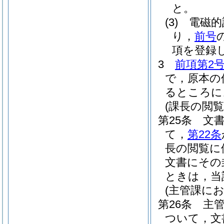
と。
(3)
電磁的
り，
前号
項を登録
3
前項第2
で，原本の
るところに
(課長の閲覧
第25条
文
て，
第22条
長の閲覧に
文書にその
ときは，当
(主管課にお
第26条
主
ついて，文