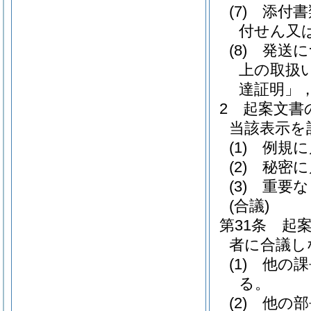
(7)
添付書
付せん又
(8)
発送に
上の取扱
達証明」
2
起案文書
当該表示を
(1)
例規に
(2)
秘密に
(3)
重要な
(合議)
第31条
起
者に合議し
(1)
他の課
る。
(2)
他の部