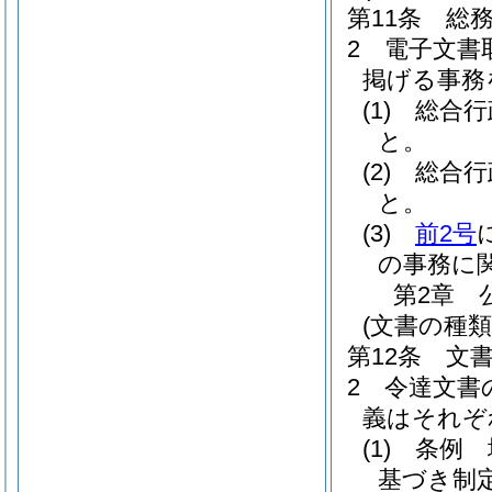
第11条
総
2
電子文書
掲げる事務
(1)
総合行
と。
(2)
総合行
と。
(3)
前2号
の事務に
第2章
(文書の種類
第12条
文
2
令達文書
義はそれぞ
(1)
条例 
基づき制