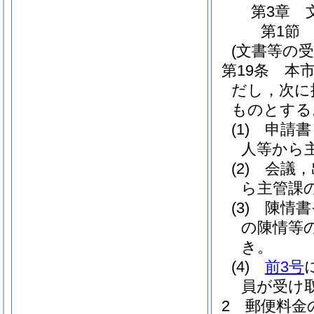
第3章
第1節
(文書等の受
第19条
本
だし，次に
ものとする
(1)
申請書
人等から
(2)
会議，
ら主管課
(3)
陳情書
の陳情等
き。
(4)
前3号
員が受け
2
郵便料金