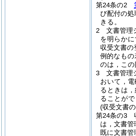
第24条の2
び配付の処
きる。
2
文書管理
を明らかに
収受文書の
例的なもの
のは，この
3
文書管理
おいて，電
るときは，
ることがで
(収受文書の
第24条の3
は，文書管
既に文書管