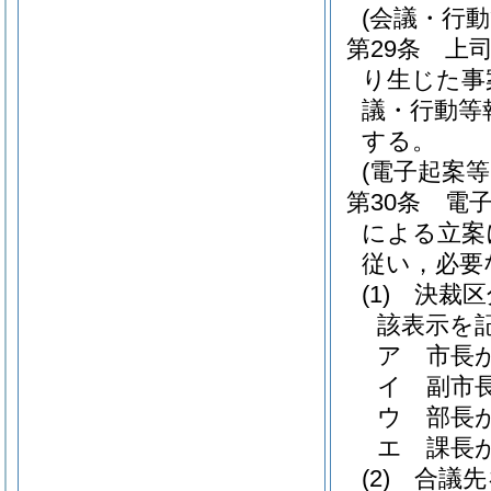
(会議・行動
第29条
上
り生じた事
議・行動等
する。
(電子起案
第30条
電
による立案
従い，必要
(1)
決裁区
該表示を
ア
市長
イ
副市
ウ
部長
エ
課長
(2)
合議先