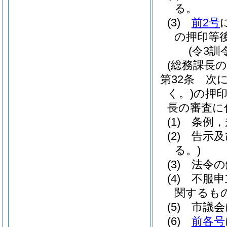
る。
(3)
前2号
の押印等
(令3訓
(総務課長の
第32条
次
く。)
の押
長の審査に
(1)
条例，
(2)
告示及
る。)
(3)
法令の
(4)
不服申
関するも
(5)
市議会
(6)
前各号