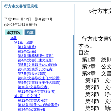
行方市文書管理規程
○行方市
平成18年9月12日 訓令第31号
(令和8年1月1日施行)
条項目次
沿革
行方市文書
本則
第1章
総則
する。
第1条
(趣旨)
第2条
(定義)
目次
第3条
(事務処理の原則)
第1章
総
第4条
(文書記述の原則)
第5条
(文書取扱いの原則)
第2章
公
第6条
(総務課長の職責)
第3章
文
第7条
(課長の職責)
第8条
(文書取扱主任の設置)
第1節
文
第9条
(文書取扱主任の職責)
第2節
文
第10条
(文書取扱者)
第11条
(電子文書取扱者)
第3節
浄
第2章
公文例式
第4節
文
第12条
(文書の種類)
第13条
(簿冊への登録番号)
第5節
勤
第14条
(公文用例)