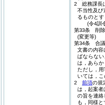
2
総務課長
不当性及び
るものとす
(令4訓
第33条
削
(変更等)
第34条
合
文書の内容
ばならない
は，あらか
ただし，用
いては，こ
2
前項
の規
は，起案者
の旨を連絡
も，同様と