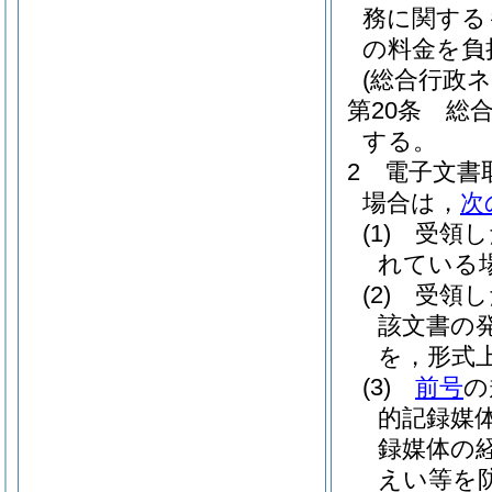
務に関する
の料金を負
(総合行政
第20条
総
する。
2
電子文書
場合は，
次
(1)
受領し
れている
(2)
受領し
該文書の
を，形式
(3)
前号
の
的記録媒
録媒体の
えい等を