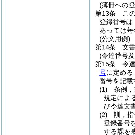
(簿冊への登
第13条
こ
登録番号は
あっては毎
(公文用例)
第14条
文
(令達番号及
第15条
令
号
に定める
番号を記載
(1)
条例
規定によ
び令達文
(2)
訓，
登録番号
する課を