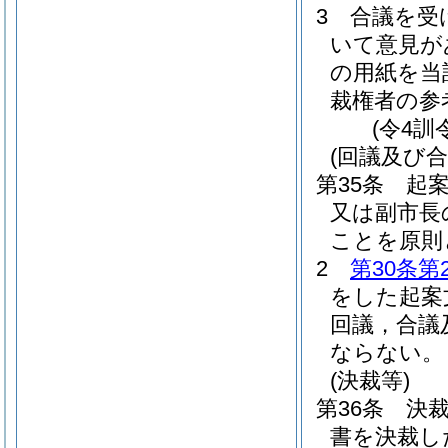
3
合議を受
いて意見が
の用紙を当
裁権者の参
(令4訓
(回議及び合
第35条
起
又は副市長
ことを原則
2
第30条第
をした起案
回議，合議
ならない。
(決裁等)
第36条
決
書を決裁し