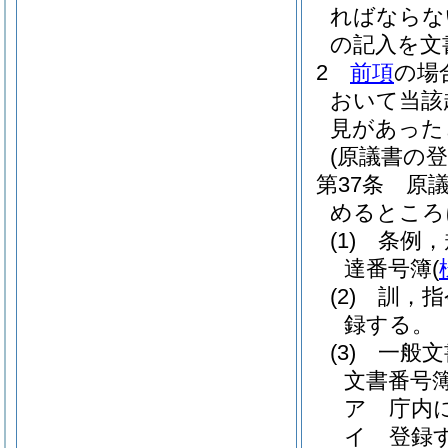
ればならな
の記入を文
2
前項
の場
おいて当該
見があった
(原議書の登
第37条
原
めるところ
(1)
条例，
達番号簿
(
(2)
訓，指
録する。
(3)
一般文
文書番号
ア
庁内
イ
登録