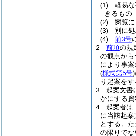
(1)
軽易な
きるもの
(2)
閲覧に
(3)
別に処
(4)
前3号
2
前項
の規
の観点から
により事案
(
様式第5号
)
り起案をす
3
起案文書
かにする資
4
起案者は
に当該起案
とする。
た
の限りでな