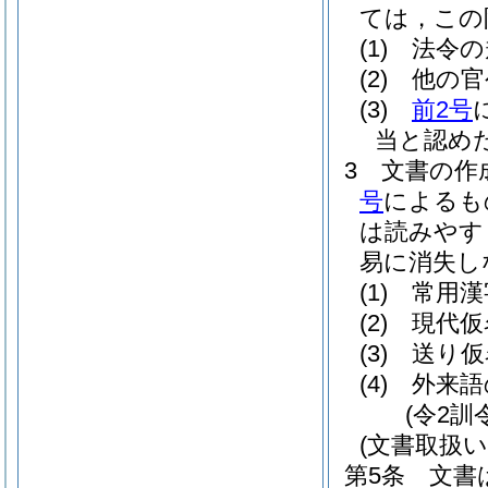
ては，この
(1)
法令の
(2)
他の官
(3)
前2号
当と認め
3
文書の作
号
によるも
は読みやす
易に消失し
(1)
常用漢
(2)
現代仮
(3)
送り仮
(4)
外来語
(令2訓
(文書取扱い
第5条
文書