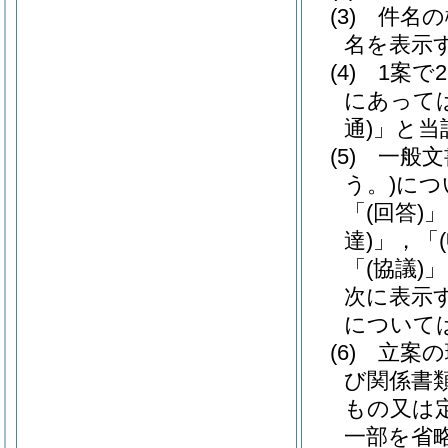
(3)
件名の
名を表示
(4)
1案で
にあって
通)
」と当
(5)
一般文
う。)
につ
「
(回答)
」
達)
」，「
「
(協議)
」
次に表示
について
(6)
立案の
び関係書
もの又は
一部を省