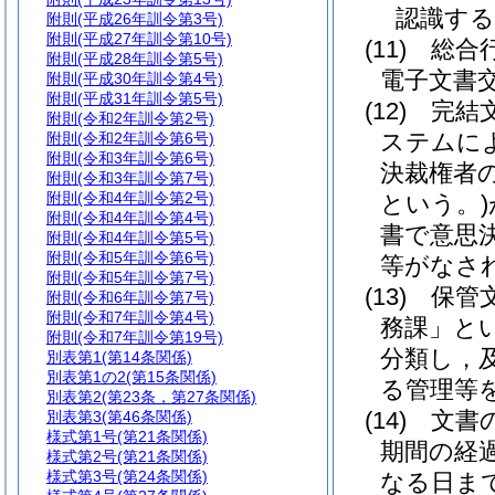
認識す
附則
(平成26年訓令第3号)
附則
(平成27年訓令第10号)
(11)
総合
附則
(平成28年訓令第5号)
電子文書
附則
(平成30年訓令第4号)
附則
(平成31年訓令第5号)
(12)
完結
附則
(令和2年訓令第2号)
ステムに
附則
(令和2年訓令第6号)
附則
(令和3年訓令第6号)
決裁権者
附則
(令和3年訓令第7号)
附則
(令和4年訓令第2号)
という。)
附則
(令和4年訓令第4号)
書で意思
附則
(令和4年訓令第5号)
附則
(令和5年訓令第6号)
等がなさ
附則
(令和5年訓令第7号)
(13)
保管
附則
(令和6年訓令第7号)
附則
(令和7年訓令第4号)
務課」とい
附則
(令和7年訓令第19号)
分類し，
別表第1
(第14条関係)
別表第1の2
(第15条関係)
る管理等を
別表第2
(第23条，第27条関係)
(14)
文書
別表第3
(第46条関係)
様式第1号
(第21条関係)
期間の経
様式第2号
(第21条関係)
様式第3号
(第24条関係)
なる日ま