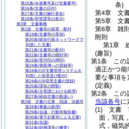
第15条
(令達番号及び文書番号)
条)
第16条
(文書の日付)
第4章
文
第17条
(文書の施行者名)
第18条
(所管課等の表示)
第5章
文
第3章
文書事務
第6章
雑
第1節
文書等の収受・配付
第19条
(文書等の受領)
附則
第20条
(総合行政ネットワークで
第1章
到達した文書)
第21条
(文書等の配付)
(趣旨)
第22条
(文書等の開封等)
第1条
この
第23条
(受付印の押印)
第24条
(発収簿への登録等)
適正かつ能
第24条の2
(文書管理システムを
利用した収受及び配付)
要な事項を
第24条の3
(収受文書の登録)
(定義)
第25条
(課長の閲覧)
第26条
(主管課における処理)
第2条
この
第27条
(経由文書の取扱い)
当該各号
に
第2節
文書の立案，回議，決裁等
第28条
(事案の処理)
(1)
文書 
第29条
(会議・行動等報告書)
面，写真
第30条
(電子起案等による立案)
第31条
(合議)
式，磁気
第32条
(総務課長の審査)