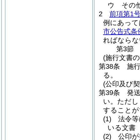
ウ
その
2
前項第1
例にあって
市公告式条
ればならな
第3節
(施行文書の
第38条
施
る。
(公印及び契
第39条
発
い。
ただし
することが
(1)
法令等
いる文書
(2)
公印が