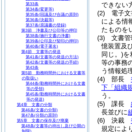
できない
第33条
第34条
(変更等)
(2)
電子文
第35条
(回議及び合議の原則)
第36条
(決裁等)
による情
第37条
(原議書の登録)
たものを
第3節
浄書及び公印等の押印
第38条
(施行文書の浄書)
(3)
文書管
第39条
(公印及び契印の押印)
憶装置及
第40条
(電子署名)
第4節
文書等の発送
同じ。)
を
第41条
(文書等の発送の方法)
等の事務
第42条
(文書等の発送の手続)
第43条
う情報処
第5節
勤務時間外における文書等
(4)
部長
の取扱い
第44条
(勤務時間外における文書
下「組織
等の受領)
第45条
(勤務時間外における文書
う。
等の発送)
(5)
課長
第4章
文書の分類
第46条
(文書の分類)
長並びに
第47条
(分類の原則)
(6)
決裁
第5章
文書の保存及び廃棄
第48条
(文書等の持出し及び公開の
規定によ
制限)