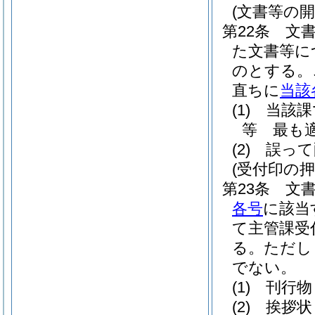
(文書等の開
第22条
文
た文書等に
のとする。
直ちに
当該
(1)
当該課
等 最も
(2)
誤って
(受付印の押
第23条
文
各号
に該当
て主管課受
る。
ただし
でない。
(1)
刊行物
(2)
挨拶状