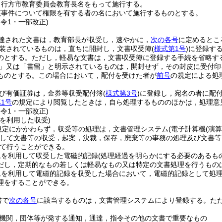
，行方市教育委員会教育長名をもって施行する。
該事件について権限を有する者の名において施行するものとする。
訓令1・一部改正)
達された文書は，教育部長が収受し，速やかに，
次の各号
に定めるとこ
装されているものは，直ちに開封し，文書収受簿
(
様式第1号
)
に登録す
のとする。
ただし，軽易な文書は，文書収受簿に登録する手続を省略す
」又は「書留」と明示されているものは，開封せず，その封皮に受付印
ものとする。
この場合において，配付を受けた者が
前号
の規定による処
び有価証券は，金券等収受配付簿
(
様式第3号
)
に登録し，宛名の者に配
1号
の規定により閲覧したときは，自ら処理するもののほかは，処理意
訓令1・一部改正)
を利用した収受)
規定にかかわらず，収受等の処理は，文書管理システム
(電子計算機
(演
して文書等の収受，起案，決裁，保存，廃棄等の事務の処理及び文書等
て行うことができる。
ムを利用して収受した電磁的記録
(処理経過を明らかにする必要のあるも
だし，定期的なもの若しくは軽易なもの又は特定の文書処理を行うもの
ムを利用して電磁的記録を収受した場合において，電磁的記録として処
理をすることができる。
書で
次の各号
に該当するものは，文書管理システムにより登録する。
た
機関，団体等が発する通知，通達，指令その他の文書で重要なもの