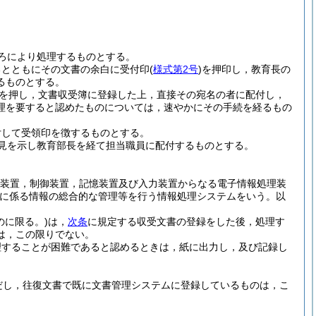
ろにより処理するものとする。
るとともにその文書の余白に受付印
(
様式第2号
)
を押印し，教育長の
るものとする。
を押し，文書収受簿に登録した上，直接その宛名の者に配付し，
理を要すると認めたものについては，速やかにその手続を経るもの
付して受領印を徴するものとする。
見を示し教育部長を経て担当職員に配付するものとする。
算装置，制御装置，記憶装置及び入力装置からなる電子情報処理装
に係る情報の総合的な管理等を行う情報処理システムをいう。以
のに限る。)
は，
次条
に規定する収受文書の登録をした後，処理す
は，この限りでない。
理することが困難であると認めるときは，紙に出力し，及び記録し
だし，往復文書で既に文書管理システムに登録しているものは，こ