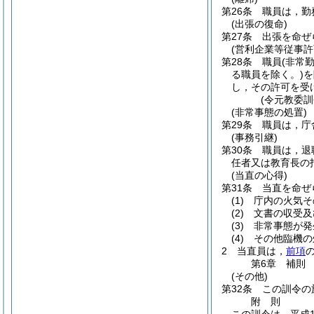
第26条
職員は，勤
(出張の復命)
第27条
出張を命ぜ
(営利企業等従事許
第28条
職員
(非常
る職員を除く。)
を
し，その許可を受
(令元教委訓
(非常事態の処置)
第29条
職員は，庁
(事務引継)
第30条
職員は，退
任者又は教育長の
(当直の心得)
第31条
当直を命ぜ
(1)
庁内の火気そ
(2)
文書の収受及
(3)
非常事態が発
(4)
その他臨機の
2
当直員は，
前項
第6章
補則
(その他)
第32条
この訓令の
附
則