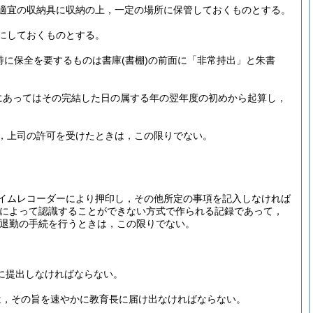
適宜の収納具に収納の上，一定の場所に保管しておくものとする。
にしておくものとする。
特に保全を要するものは書庫
(書棚)
の前面に「非常持出」と朱書
にあってはその完結した日の属する年の翌年度の初めから起算し，
，上司の許可を受けたときは，この限りでない。
イムレコーダーにより押印し，その他所定の事項を記入しなければ
覚によって認識することができない方式で作られる記録であって，
退勤の手続を行うときは，この限りでない。
に提出しなければならない。
。
は，その旨を速やかに教育長に届け出なければならない。