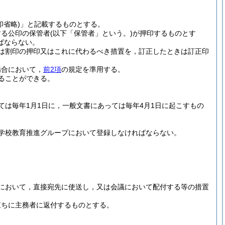
印省略)
」と記載するものとする。
する公印の保管者
(以下「保管者」という。)
が押印するものとす
ばならない。
は割印の押印又はこれに代わるべき措置を，訂正したときは訂正印
場合において，
前2項
の規定を準用する。
ることができる。
は毎年1月1日に，一般文書にあっては毎年4月1日に起こすもの
学校教育推進グループにおいて登録しなければならない。
において，直接宛先に使送し，又は会議において配付する等の措置
直ちに主務者に返付するものとする。