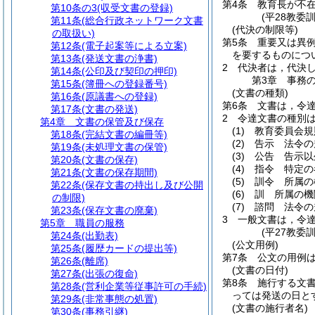
第4条
教育長が不
第10条の3
(収受文書の登録)
(平28教委
第11条
(総合行政ネットワーク文書
(代決の制限等)
の取扱い)
第5条
重要又は異
第12条
(電子起案等による立案)
を要するものにつ
第13条
(発送文書の浄書)
2
代決者は，代決
第14条
(公印及び契印の押印)
第3章
事務
第15条
(簿冊への登録番号)
(文書の種類)
第16条
(原議書への登録)
第6条
文書は，令
第17条
(文書の発送)
2
令達文書の種別
第4章
文書の保管及び保存
(1)
教育委員会規
第18条
(完結文書の編冊等)
(2)
告示 法令の
第19条
(未処理文書の保管)
(3)
公告 告示以
第20条
(文書の保存)
(4)
指令 特定の
第21条
(文書の保存期間)
(5)
訓令 所属の
第22条
(保存文書の持出し及び公開
(6)
訓 所属の機
の制限)
(7)
諮問 法令の
第23条
(保存文書の廃棄)
3
一般文書は，令
第5章
職員の服務
(平27教委
第24条
(出勤表)
(公文用例)
第25条
(履歴カードの提出等)
第7条
公文の用例
第26条
(離席)
(文書の日付)
第27条
(出張の復命)
第8条
施行する文
第28条
(営利企業等従事許可の手続)
っては発送の日と
第29条
(非常事態の処置)
(文書の施行者名)
第30条
(事務引継)