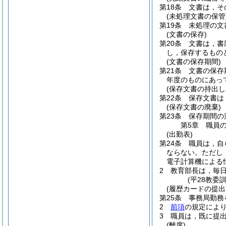
第18条
文書は，そ
(未処理文書の保管
第19条
未処理の文
(文書の保存)
第20条
文書は，書
し，保存するもの
(文書の保存期間)
第21条
文書の保存
年度のものにあっ
(保存文書の持出し
第22条
保存文書は
(保存文書の廃棄)
第23条
保存期間の
第5章
職員
(出勤表)
第24条
職員は，自
ならない。
ただし
電子計算機による
2
教育部長は，毎
(平28教委
(履歴カードの提出
第25条
事務局勤務
2
前項
の規定によ
3
職員は，既に提
(離席)