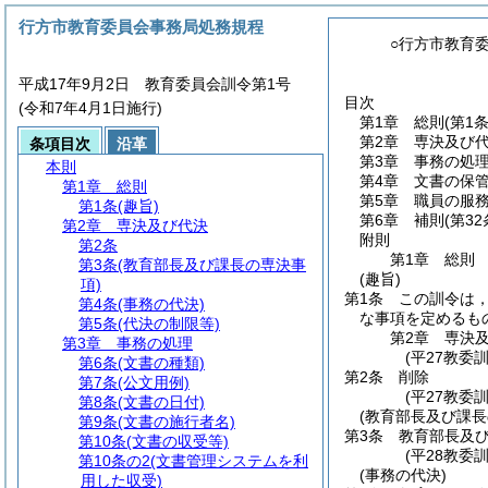
行方市教育委員会事務局処務規程
○行方市教育
平成17年9月2日 教育委員会訓令第1号
目次
(令和7年4月1日施行)
第1章
総則
(第1条
第2章
専決及び
条項目次
沿革
第3章
事務の処
本則
第4章
文書の保
第1章
総則
第5章
職員の服
第1条
(趣旨)
第6章
補則
(第32
第2章
専決及び代決
附則
第2条
第1章
総則
第3条
(教育部長及び課長の専決事
(趣旨)
項)
第1条
この訓令は
第4条
(事務の代決)
な事項を定めるも
第5条
(代決の制限等)
第2章
専決
第3章
事務の処理
(平27教委
第6条
(文書の種類)
第2条
削除
第7条
(公文用例)
(平27教委訓
第8条
(文書の日付)
(教育部長及び課長
第9条
(文書の施行者名)
第3条
教育部長及
第10条
(文書の収受等)
(平28教委
第10条の2
(文書管理システムを利
(事務の代決)
用した収受)