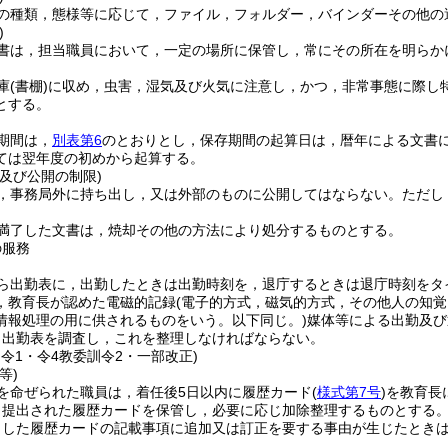
の種類，態様等に応じて，ファイル，フォルダー，バインダーその他の
)
書は，担当職員において，一定の場所に保管し，常にその所在を明らか
庫
(書棚)
に収め，虫害，湿気及び火気に注意し，かつ，非常事態に際し
とする。
期間は，
別表第6
のとおりとし，保存期間の起算日は，暦年による文書
ては翌年度の初めから起算する。
及び公開の制限)
，事務局外に持ち出し，又は外部のものに公開してはならない。
ただし
満了した文書は，焼却その他の方法により処分するものとする。
の服務
ら出勤表に，出勤したときは出勤時刻を，退庁するときは退庁時刻をタ
，教育長が認めた電磁的記録
(電子的方式，磁気的方式，その他人の知
情報処理の用に供されるものをいう。以下同じ。)
媒体等による出勤及び
日出勤表を調査し，これを整理しなければならない。
訓令1・令4教委訓令2・一部改正)
等)
を命ぜられた職員は，着任後5日以内に履歴カード
(
様式第7号
)
を教育長
り提出された履歴カードを保管し，必要に応じ加除整理するものとする
出した履歴カードの記載事項に追加又は訂正を要する事由が生じたとき