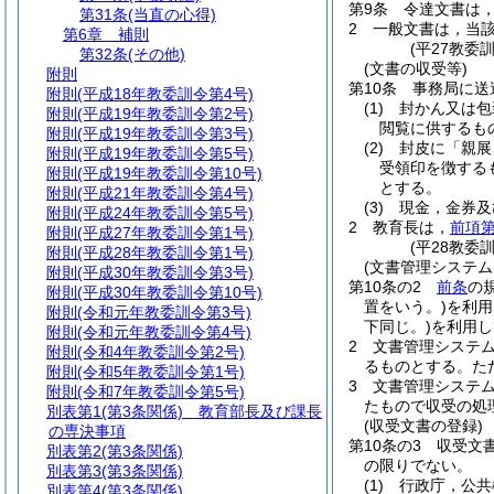
第9条
令達文書は
第31条
(当直の心得)
2
一般文書は，当
第6章
補則
(平27教委
第32条
(その他)
(文書の収受等)
附則
第10条
事務局に送
附則
(平成18年教委訓令第4号)
(1)
封かん又は包
附則
(平成19年教委訓令第2号)
閲覧に供するも
附則
(平成19年教委訓令第3号)
(2)
封皮に「親展
附則
(平成19年教委訓令第5号)
受領印を徴する
附則
(平成19年教委訓令第10号)
とする。
附則
(平成21年教委訓令第4号)
(3)
現金，金券及
附則
(平成24年教委訓令第5号)
2
教育長は，
前項第
附則
(平成27年教委訓令第1号)
(平28教委
附則
(平成28年教委訓令第1号)
(文書管理システム
附則
(平成30年教委訓令第3号)
第10条の2
前条
の
附則
(平成30年教委訓令第10号)
置をいう。)
を利用
附則
(令和元年教委訓令第3号)
下同じ。)
を利用し
附則
(令和元年教委訓令第4号)
2
文書管理システ
附則
(令和4年教委訓令第2号)
るものとする。
た
附則
(令和5年教委訓令第1号)
3
文書管理システ
附則
(令和7年教委訓令第5号)
たもので収受の処
別表第1
(第3条関係) 教育部長及び課長
(収受文書の登録)
の専決事項
第10条の3
収受文
別表第2
(第3条関係)
の限りでない。
別表第3
(第3条関係)
(1)
行政庁，公共
別表第4
(第3条関係)