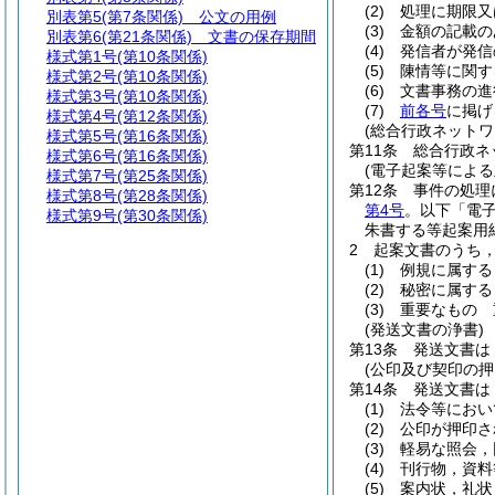
(2)
処理に期限又
別表第5
(第7条関係) 公文の用例
(3)
金額の記載の
別表第6
(第21条関係) 文書の保存期間
(4)
発信者が発信
様式第1号
(第10条関係)
(5)
陳情等に関す
様式第2号
(第10条関係)
(6)
文書事務の進
様式第3号
(第10条関係)
(7)
前各号
に掲げ
様式第4号
(第12条関係)
(総合行政ネットワ
様式第5号
(第16条関係)
第11条
総合行政ネ
様式第6号
(第16条関係)
(電子起案等による
様式第7号
(第25条関係)
第12条
事件の処理
様式第8号
(第28条関係)
第4号
。以下「電子
様式第9号
(第30条関係)
朱書する等起案用
2
起案文書のうち
(1)
例規に属する
(2)
秘密に属する
(3)
重要なもの 
(発送文書の浄書)
第13条
発送文書は
(公印及び契印の押
第14条
発送文書は
(1)
法令等におい
(2)
公印が押印さ
(3)
軽易な照会，
(4)
刊行物，資料
(5)
案内状，礼状