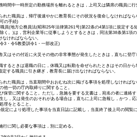
務時間中一時所定の勤務場所を離れるときは，上司又は隣席の職員に行
られた職員は，帰庁後速やかに教育長にその状況を復命しなければなら
可の手続)
勤職員
(地方公務員法
(昭和25年法律第261号)
第22条の4第1項に規定する
除く。)
は，営利企業等に従事しようとするときは，同法第38条第1項
けなければならない。
令3・令5教委訓令1・一部改正)
舎又はその付近に火災その他の非常事態が発生したときは，直ちに登庁
職するときは退職の日に，休職又は転勤を命ぜられたときはその日から
指定する職員に引き継ぎ，教育長に届け出なければならない。
られた職員は，当直期間中おおむね次に掲げる事項を処理しなければな
の他一切の庁内取締りに関すること。
び保管に関すること。
ただし，急施を要する文書は，宛名の者に連絡す
生し，又は発生のおそれがある場合は，直ちに上司に急報し，かつ，応
処理をとること。
の規定により処理した事項を当直日誌に記載し，当直終了後上司の閲覧
施行に関し必要な事項は，別に定める。