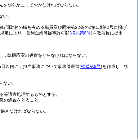
先を明らかにしておかなければならない。
ない。
短時間勤務の職を占める職員及び同法第22条の2第1項第2号に掲げ
の規定により，営利企業等従事許可願
(
様式第8号
)
を教育長に提出
し，臨機応変の処置をとらなければならない。
5日以内に，担当事務について事務引継書
(
様式第9号
)
を作成し，後
らない。
る等適宜処理するものとする。
急の処置をとること。
に供さなければならない。