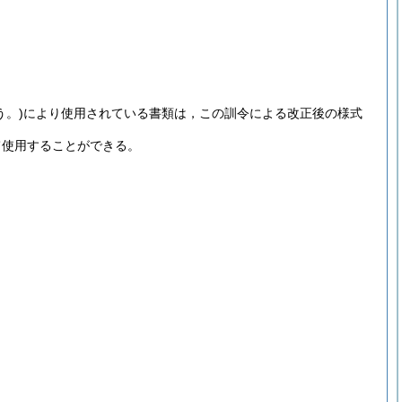
う。)
により使用されている書類は，この訓令による改正後の様式
て使用することができる。