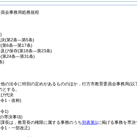
委員会事務局処務規程
)
代決
(第2条―第5条)
理
(第6条―第17条)
管及び保存
(第18条―第23条)
務
(第24条―第31条)
条)
，他の法令に特別の定めがあるもののほか，行方市教育委員会事務局
(以
のとする。
及び代決
訓令1・改称)
令1)
の専決事項)
び課長は，教育長の権限に属する事務のうち
別表第1
に掲げる事務を専決
訓令1・一部改正)