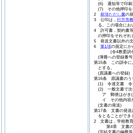
(6)
通知等で印刷
(7)
その他押印を
2
前項ただし書
の
3
公印は，
行方市
る。
この場合にお
4
許可書，契約書
の押印をそれぞれ
5
発送文書以外の
6
第1項
の規定にか
(令4教委訓
(簿冊への登録番号
第15条
この訓令に
とする。
(原議書への登録)
第16条
原議書のう
(1)
令達文書 令
(2)
一般文書で次
ア
郵便はがき
イ
その他内容
(文書の発送)
第17条
文書の発送
をとることができ
2
文書は，学校教
第4章
文書
(完結文書の編冊等