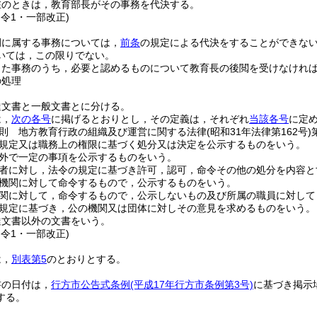
在のときは，教育部長がその事務を代決する。
訓令1・一部改正)
例に属する事務については，
前条
の規定による代決をすることができな
いては，この限りでない。
した事務のうち，必要と認めるものについて教育長の後閲を受けなけれ
の処理
達文書と一般文書とに分ける。
は，
次の各号
に掲げるとおりとし，その定義は，それぞれ
当該各号
に定
則 地方教育行政の組織及び運営に関する法律
(昭和31年法律第162号)
規定又は職務上の権限に基づく処分又は決定を公示するものをいう。
外で一定の事項を公示するものをいう。
者に対し，法令の規定に基づき許可，認可，命令その他の処分を内容と
機関に対して命令するもので，公示するものをいう。
関に対して，命令するもので，公示しないもの及び所属の職員に対して
規定に基づき，公の機関又は団体に対しその意見を求めるものをいう。
達文書以外の文書をいう。
訓令1・一部改正)
は，
別表第5
のとおりとする。
書の日付は，
行方市公告式条例
(平成17年行方市条例第3号)
に基づき掲示
する。