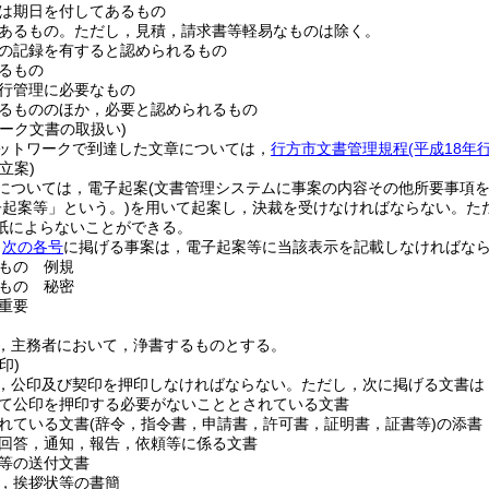
は期日を付してあるもの
あるもの。
ただし，見積，請求書等軽易なものは除く。
の記録を有すると認められるもの
るもの
行管理に必要なもの
るもののほか，必要と認められるもの
ーク文書の取扱い)
ットワークで到達した文章については，
行方市文書管理規程
(平成18年
立案)
については，電子起案
(文書管理システムに事案の内容その他所要事項
起案等」という。)
を用いて起案し，決裁を受けなければならない。
た
紙によらないことができる。
，
次の各号
に掲げる事案は，電子起案等に当該表示を記載しなければな
もの 例規
もの 秘密
重要
，主務者において，浄書するものとする。
印)
，公印及び契印を押印しなければならない。
ただし，次に掲げる文書は
て公印を押印する必要がないこととされている文書
れている文書
(辞令，指令書，申請書，許可書，証明書，証書等)
の添書
回答，通知，報告，依頼等に係る文書
等の送付文書
，挨拶状等の書簡