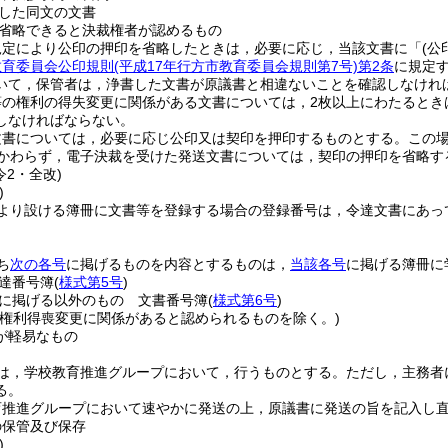
した同文の文書
省略できると決裁権者が認めるもの
規定により公印の押印を省略したときは，必要に応じ，当該文書に「
(公
教育委員会公印規則
(平成17年行方市教育委員会規則第7号)
第2条
に規定
いて，保管者は，浄書した文書が原議書と相違ないことを確認しなけれ
等の権利の得失変更に関係がある文書については，2枚以上にわたるとき
しなければならない。
文書については，必要に応じ公印又は契印を押印するものとする。
この
かわらず，電子決裁を受けた発送文書については，契印の押印を省略す
令2・全改)
)
より設ける簿冊に文書等を登録する場合の登録番号は，令達文書にあって
ち
次の各号
に掲げるものを内容とするものは，
当該各号
に掲げる簿冊に
達番号簿
(
様式第5号
)
に掲げる以外のもの 文書番号簿
(
様式第6号
)
(権利得喪変更に関係があると認められるものを除く。)
が軽易なもの
は，学校教育推進グループにおいて，行うものとする。
ただし，主務者
る。
育推進グループにおいて速やかに発送の上，原議書に発送の旨を記入し
の保管及び保存
)