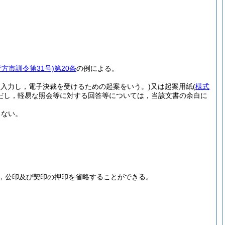
行方市訓令第31号)
第20条
の例による。
を入力し，電子決裁を受けるための起案をいう。)
又は起案用紙
(
様式
だし，軽易な照会等に対する回答等については，当該文書の余白に
らない。
，公印及び契印の押印を省略することができる。