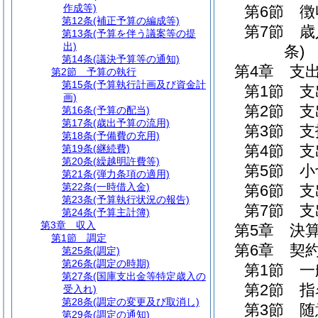
作成等)
第6節
徴
第12条
(補正予算の編成等)
第7節
歳
第13条
(予算を伴う議案等の提
出)
条)
第14条
(議決予算等の通知)
第4章
支
第2節
予算の執行
第15条
(予算執行計画及び資金計
第1節
支
画)
第2節
支
第16条
(予算の配当)
第17条
(歳出予算の流用)
第3節
支
第18条
(予備費の充用)
第4節
支
第19条
(継続費)
第20条
(繰越明許費等)
第5節
小
第21条
(弾力条項の適用)
第22条
(一時借入金)
第6節
支
第23条
(予算執行状況の報告)
第7節
支
第24条
(予算主計簿)
第3章
収入
第5章
決
第1節
調定
第6章
契
第25条
(調定)
第26条
(調定の時期)
第1節
一
第27条
(国庫支出金等特定歳入の
第2節
指
受入れ)
第28条
(調定の変更及び取消し)
第3節
随
第29条
(調定の通知)