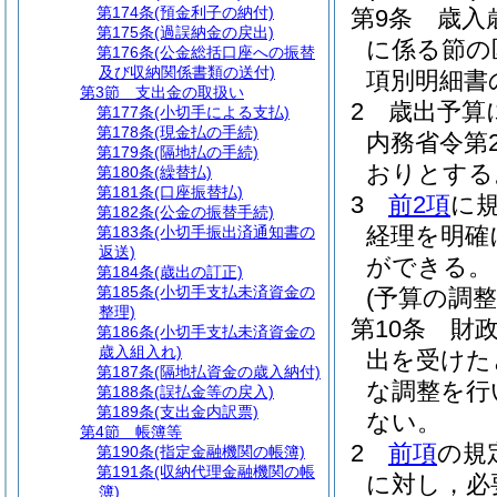
第174条
(預金利子の納付)
第9条
歳入
第175条
(過誤納金の戻出)
に係る節の
第176条
(公金総括口座への振替
及び収納関係書類の送付)
項別明細書
第3節
支出金の取扱い
2
歳出予算
第177条
(小切手による支払)
第178条
(現金払の手続)
内務省令第2
第179条
(隔地払の手続)
おりとする
第180条
(繰替払)
第181条
(口座振替払)
3
前2項
に
第182条
(公金の振替手続)
経理を明確
第183条
(小切手振出済通知書の
返送)
ができる。
第184条
(歳出の訂正)
第185条
(小切手支払未済資金の
(予算の調整
整理)
第10条
財
第186条
(小切手支払未済資金の
歳入組入れ)
出を受けた
第187条
(隔地払資金の歳入納付)
な調整を行
第188条
(誤払金等の戻入)
第189条
(支出金内訳票)
ない。
第4節
帳簿等
2
前項
の規
第190条
(指定金融機関の帳簿)
第191条
(収納代理金融機関の帳
に対し，必
簿)