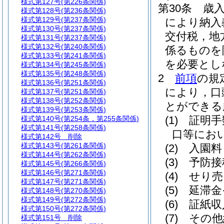
様式第127号
(第226条関係)
第30条
歳
様式第128号
(第236条関係)
様式第129号
(第237条関係)
により納入
様式第130号
(第237条関係)
交付税，地
様式第131号
(第237条関係)
様式第132号
(第240条関係)
係るものを
様式第133号
(第241条関係)
を必要とし
様式第134号
(第245条関係)
様式第135号
(第248条関係)
2
前項
の規
様式第136号
(第251条関係)
により，口
様式第137号
(第251条関係)
様式第138号
(第252条関係)
とができる
様式第139号
(第253条関係)
(1)
証明手
様式第140号
(第254条，第255条関係)
様式第141号
(第258条関係)
口等にお
様式第142号
削除
様式第143号
(第261条関係)
(2)
入園料
様式第144号
(第262条関係)
(3)
予防接
様式第145号
(第266条関係)
様式第146号
(第271条関係)
(4)
せり売
様式第147号
(第271条関係)
(5)
延滞金
様式第148号
(第270条関係)
様式第149号
(第272条関係)
(6)
証紙収
様式第150号
(第272条関係)
(7)
その他
様式第151号
削除