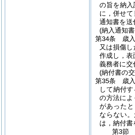
の旨を納入
に，併せて
通知書を送
(納入通知書
第34条
歳
又は損傷し
作成し，表
義務者に交
(納付書の交
第35条
歳
して納付す
の方法によ
があったと
ならない。
は，納付書
第3節