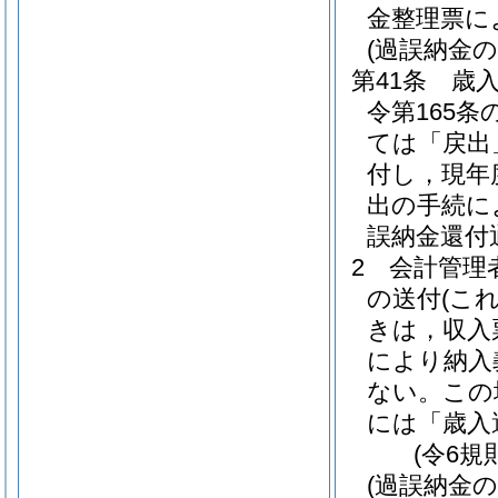
金整理票に
(過誤納金の
第41条
歳
令第165条
ては「戻出
付し，現年
出の手続に
誤納金還付
2
会計管理
の送付
(こ
きは，収入
により納入
ない。
この
には「歳入
(令6規
(過誤納金の