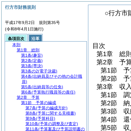
行方市財務規則
○行方市
平成17年9月2日 規則第35号
(令和8年4月1日施行)
条項目次
沿革
目次
本則
第1章
総則
第1章
総
第1条
(趣旨)
第2条
(定義)
第2章
予
第3条
(専決)
第1節
予
第3条の2
(電子決裁)
第4条
(出納員及びその他の会計職
第2節
予
員)
第3章
収
第5条
(出納員等の任免)
第6条
(予算執行職員等の責任)
第1節
調
第2章
予算
第2節
納
第1節
予算の編成
第7条
(予算の編成方針)
第3節
収
第8条
(予算に関する見積書)
第4節
還
第9条
(予算科目)
第10条
(予算の調整及び査定)
第5節
収
第11条
(予算案及び予算説明書の