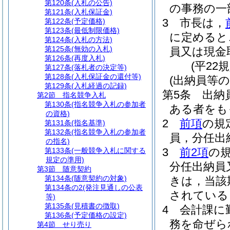
第120条
(入札の公告)
の事務の一
第121条
(入札保証金)
3
市長は，
第122条
(予定価格)
第123条
(最低制限価格)
に定めると
第124条
(入札の方法)
第125条
(無効の入札)
員又は現金
第126条
(再度入札)
(平22
第127条
(落札者の決定等)
第128条
(入札保証金の還付等)
(出納員等の
第129条
(入札経過の記録)
第5条
出納
第2節
指名競争入札
第130条
(指名競争入札の参加者
ある者をも
の資格)
2
前項
の規
第131条
(指名基準)
第132条
(指名競争入札の参加者
員，分任出
の指名)
3
前2項
の
第133条
(一般競争入札に関する
規定の準用)
分任出納員
第3節
随意契約
第134条
(随意契約の対象)
きは，当該
第134条の2
(発注見通しの公表
されている
等)
第135条
(見積書の徴取)
4
会計課に
第136条
(予定価格の設定)
務を命ぜら
第4節
せり売り