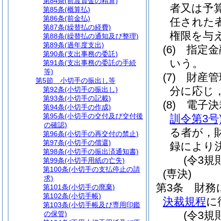
第84条
(前渡資金の精算)
者又は予
第85条
(概算払)
第86条
(前金払)
任された
第87条
(繰替払の経費)
権限を与
第88条
(繰替払の通知及び整理)
第89条
(過年度支出)
(6)
指定金
第90条
(支出事務の委託)
いう。
第91条
(支出事務の委託の手続
等)
(7)
財産管
第5節
小切手の振出し等
分に応じ
第92条
(小切手の振出し)
第93条
(小切手の記載)
(8)
電子決
第94条
(小切手の作成)
第95条
(小切手の交付及び交付後
訓令第3号
の確認)
る者が，
第96条
(小切手の再交付の禁止)
第97条
(小切手の償還)
録により
第98条
(小切手の振出済通知書)
(令3規
第99条
(小切手用紙の亡失)
第100条
(小切手の支払停止の請
(専決)
求)
第3条
財務
第101条
(小切手の廃棄)
第102条
(小切手帳)
決裁規程
に
第103条
(小切手帳及び専用印鑑
(令3規
の保管)