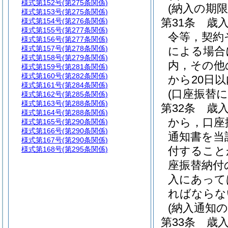
様式第152号
(第275条関係)
(納入の期限
様式第153号
(第275条関係)
第31条
歳
様式第154号
(第276条関係)
様式第155号
(第277条関係)
令等，契約
様式第156号
(第277条関係)
様式第157号
(第278条関係)
による場合
様式第158号
(第279条関係)
内，その他
様式第159号
(第281条関係)
様式第160号
(第282条関係)
から20日
様式第161号
(第284条関係)
(口座振替に
様式第162号
(第285条関係)
様式第163号
(第288条関係)
第32条
歳入
様式第164号
(第288条関係)
から，口座
様式第165号
(第290条関係)
様式第166号
(第290条関係)
通知書を当
様式第167号
(第290条関係)
付すること
様式第168号
(第295条関係)
座振替納付
入にあって
ればならな
(納入通知の
第33条
歳