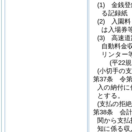
(1)
金銭登
る記録紙
(2)
入園料
は入場券
(3)
高速道
自動料金
リンター等
(平22
(小切手の支
第37条
令第
入の納付に
とする。
(支払の拒
第38条
会
関から支払
知に係る収