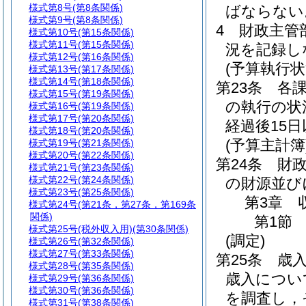
様式第8号
(第8条関係)
ばならない
様式第9号
(第8条関係)
4
財政主管
様式第10号
(第15条関係)
様式第11号
(第15条関係)
況を記録し
様式第12号
(第16条関係)
(予算執行状
様式第13号
(第17条関係)
様式第14号
(第18条関係)
第23条
各
様式第15号
(第19条関係)
の執行の状
様式第16号
(第19条関係)
様式第17号
(第20条関係)
経過後15
様式第18号
(第20条関係)
(予算主計簿
様式第19号
(第21条関係)
様式第20号
(第22条関係)
第24条
財
様式第21号
(第23条関係)
様式第22号
(第24条関係)
の財源並び
様式第23号
(第25条関係)
第3章
様式第24号
(第21条，第27条，第169条
関係)
第1節
様式第25号
(税外収入用)(第30条関係)
(調定)
様式第26号
(第32条関係)
様式第27号
(第33条関係)
第25条
歳
様式第28号
(第35条関係)
歳入につい
様式第29号
(第36条関係)
様式第30号
(第36条関係)
を調査し，
様式第31号
(第38条関係)