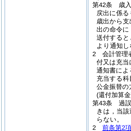
第42条
歳
戻出に係る
歳出から支
出の命令に
送付すると
より通知し
2
会計管理
付又は充当
通知書によ
充当する科
公金振替の
(還付加算金
第43条
過
きは，当該
らない。
2
前条第2