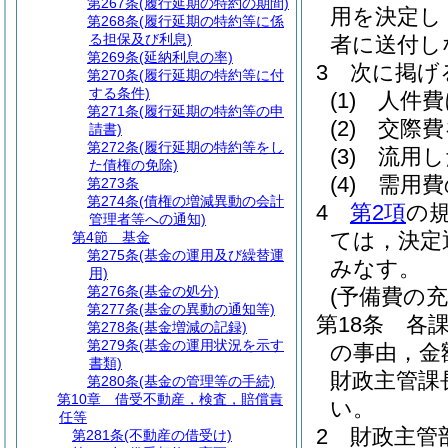
第267条
(履行延期の特約の期間)
用を決定し
第268条
(履行延期の特約等に係
る担保及び利息)
者に送付し
第269条
(延納利息の率)
3
次に掲げ
第270条
(履行延期の特約等に付
する条件)
(1)
人件費
第271条
(履行延期の特約等の申
(2)
交際費
請書)
第272条
(履行延期の特約等をし
(3)
流用し
た債権の免除)
(4)
需用費
第273条
第274条
(債権の増減異動の会計
4
第2項
の
管理者等への通知)
ては，決定
第4節
基金
第275条
(基金の運用及び繰替運
みなす。
用)
第276条
(基金の処分)
(予備費の充
第277条
(基金の異動の通知等)
第18条
各
第278条
(基金増減の記録)
第279条
(基金の運用状況を示す
の事由，金
書類)
財政主管課
第280条
(基金の管理等の手続)
第10章
借受不動産，検査，賠償責
い。
任等
2
財政主管
第281条
(不動産の借受け)