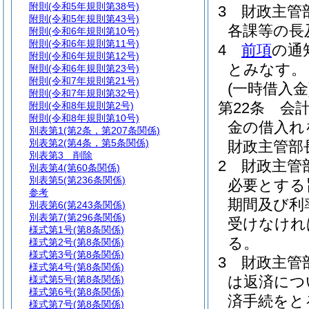
附則
(令和5年規則第38号)
3
財政主管
附則
(令和5年規則第43号)
各課等の長
附則
(令和6年規則第10号)
附則
(令和6年規則第11号)
4
前項
の通
附則
(令和6年規則第12号)
とみなす。
附則
(令和6年規則第23号)
附則
(令和7年規則第21号)
(一時借入金
附則
(令和7年規則第32号)
第22条
会
附則
(令和8年規則第2号)
附則
(令和8年規則第10号)
金の借入れ
別表第1
(第2条，第207条関係)
別表第2
(第4条，第5条関係)
財政主管部
別表第3
削除
2
財政主管
別表第4
(第60条関係)
別表第5
(第236条関係)
必要とする
参考
期間及び利
別表第6
(第243条関係)
別表第7
(第296条関係)
受けなけれ
様式第1号
(第8条関係)
る。
様式第2号
(第8条関係)
様式第3号
(第8条関係)
3
財政主管
様式第4号
(第8条関係)
は返済につ
様式第5号
(第8条関係)
様式第6号
(第8条関係)
済手続をと
様式第7号
(第8条関係)