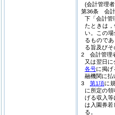
(会計管理
第36条
会
下「会計管
たときは，
い。
この場
るものであ
る旨及びそ
2
会計管理
又は翌日に
各号
に掲げ
融機関に払
3
第1項
に
に所定の領
げる収入等
は入園券若
る。