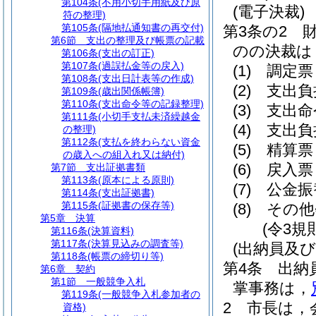
第104条
(不用小切手用紙及び原
(電子決裁)
符の整理)
第105条
(隔地払通知書の再交付)
第3条の2
第6節
支出の整理及び帳票の記載
のの決裁は
第106条
(支出の訂正)
第107条
(過誤払金等の戻入)
(1)
調定票
第108条
(支出日計表等の作成)
(2)
支出負
第109条
(歳出関係帳簿)
第110条
(支出命令等の記録整理)
(3)
支出命
第111条
(小切手支払未済繰越金
(4)
支出負
の整理)
第112条
(支払を終わらない資金
(5)
精算票
の歳入への組入れ又は納付)
(6)
戻入票
第7節
支出証拠書類
第113条
(原本による原則)
(7)
公金振
第114条
(支出証拠書)
第115条
(証拠書の保存等)
(8)
その他
第5章
決算
(令3規
第116条
(決算資料)
第117条
(決算見込みの調査等)
(出納員及
第118条
(帳票の締切り等)
第4条
出納
第6章
契約
第1節
一般競争入札
掌事務は，
第119条
(一般競争入札参加者の
2
市長は，
資格)