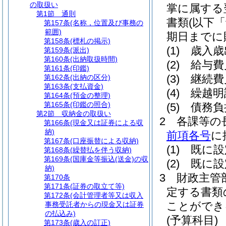
の取扱い
掌に属する
第1節
通則
書類
(以下
第157条
(名称，位置及び事務の
範囲)
期日までに
第158条
(標札の掲示)
(1)
歳入歳
第159条
(派出)
第160条
(出納取扱時間)
(2)
給与費
第161条
(印鑑)
(3)
継続費
第162条
(出納の区分)
第163条
(支払資金)
(4)
繰越明
第164条
(預金の整理)
第165条
(印鑑の照合)
(5)
債務負
第2節
収納金の取扱い
2
各課等の
第166条
(現金又は証券による収
納)
前項各号
に
第167条
(口座振替による収納)
(1)
既に設
第168条
(繰替払を伴う収納)
第169条
(国庫金等振込(送金)の収
(2)
既に設
納)
3
財政主管
第170条
第171条
(証券の取立て等)
定する書類
第172条
(会計管理者等又は収入
ことができ
事務受託者からの現金又は証券
の払込み)
(予算科目)
第173条
(歳入の訂正)