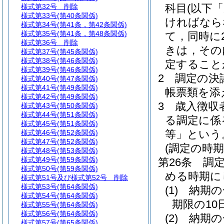
科目
(以下
様式第32号
削除
様式第33号
(第40条関係)
ければなら
様式第34号
(第41条，第42条関係)
様式第35号
(第41条，第48条関係)
て，同時に
様式第36号
削除
きは，その
様式第37号
(第45条関係)
様式第38号
(第46条関係)
定すること
様式第39号
(第46条関係)
2
調定の決
様式第40号
(第47条関係)
様式第41号
(第49条関係)
帳票類を添
様式第42号
(第49条関係)
3
歳入徴収
様式第43号
(第50条関係)
様式第44号
(第51条関係)
る調定に係
様式第45号
(第51条関係)
等」という
様式第46号
(第52条関係)
様式第47号
(第52条関係)
(調定の時期
様式第48号
(第53条関係)
様式第49号
(第59条関係)
第26条
調
様式第50号
(第59条関係)
める時期に
様式第51号及び様式第52号
削除
様式第53号
(第64条関係)
(1)
納期の
様式第54号
(第64条関係)
期限の10
様式第55号
(第64条関係)
様式第56号
(第64条関係)
(2)
納期の
様式第57号
(第65条関係)