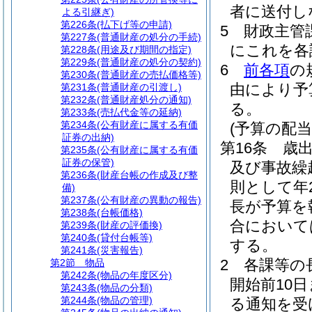
者に送付し
よる引継ぎ)
第226条
(払下げ等の申請)
5
財政主管
第227条
(普通財産の処分の手続)
にこれを各
第228条
(用途及び期間の指定)
第229条
(普通財産の処分の契約)
6
前各項
の
第230条
(普通財産の売払価格等)
由により予
第231条
(普通財産の引渡し)
第232条
(普通財産処分の通知)
る。
第233条
(売払代金等の延納)
第234条
(公有財産に属する有価
(予算の配当
証券の出納)
第16条
歳
第235条
(公有財産に属する有価
証券の保管)
及び事故繰
第236条
(財産台帳の作成及び整
則として年
備)
第237条
(公有財産の異動の報告)
長が予算を
第238条
(台帳価格)
合において
第239条
(財産の評価換)
第240条
(貸付台帳等)
する。
第241条
(災害報告)
2
各課等の
第2節
物品
第242条
(物品の年度区分)
開始前10
第243条
(物品の分類)
第244条
(物品の管理)
る通知を受