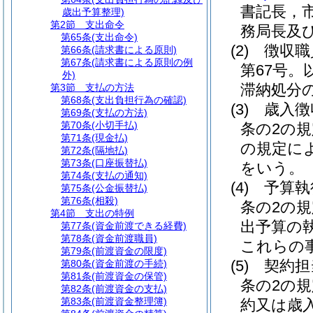
書記長，
歳出予算整理)
第2節
支出命令
務局長及
第65条
(支出命令)
(2)
徴収職
第66条
(請求書による原則)
第67条
(請求書による原則の例
第67号。
外)
滞納処分
第3節
支払の方法
第68条
(支出負担行為の確認)
(3)
歳入徴
第69条
(支払の方法)
第70条
(小切手払)
条の2の
第71条
(現金払)
の規定に
第72条
(隔地払)
第73条
(口座振替払)
をいう。
第74条
(支払の通知)
(4)
予算執
第75条
(公金振替払)
第76条
(相殺)
条の2の
第4節
支出の特例
出予算の
第77条
(資金前渡できる経費)
第78条
(資金前渡職員)
これらの
第79条
(前渡資金の限度)
(5)
契約担
第80条
(資金前渡の手続)
第81条
(前渡資金の保管)
条の2の
第82条
(前渡資金の支払)
第83条
(前渡資金整理簿)
約又は歳