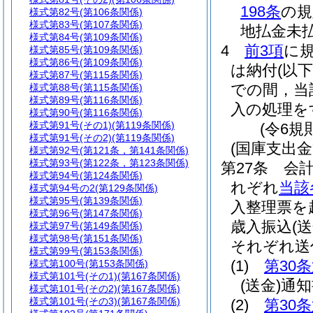
198条
の規
様式第82号
(第106条関係)
様式第83号
(第107条関係)
地払金未
様式第84号
(第109条関係)
4
前3項
に
様式第85号
(第109条関係)
様式第86号
(第109条関係)
は納付
(以
様式第87号
(第115条関係)
での間，当
様式第88号
(第115条関係)
様式第89号
(第116条関係)
入の処理を
様式第90号
(第116条関係)
様式第91号(その1)
(第119条関係)
(令6規
様式第91号(その2)
(第119条関係)
(国庫支出
様式第92号
(第121条，第141条関係)
様式第93号
(第122条，第123条関係)
第27条
会
様式第94号
(第124条関係)
れぞれ
当該
様式第94号の2
(第129条関係)
様式第95号
(第139条関係)
入整理票を
様式第96号
(第147条関係)
歳入振込
(送
様式第97号
(第149条関係)
様式第98号
(第151条関係)
それぞれ送
様式第99号
(第153条関係)
(1)
第30
様式第100号
(第153条関係)
様式第101号(その1)
(第167条関係)
(送金)
通知
様式第101号(その2)
(第167条関係)
様式第101号(その3)
(第167条関係)
(2)
第30