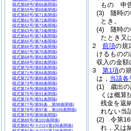
もの 申
様式第58号
(第66条関係)
様式第59号
(第68条関係)
(3)
随時の
様式第60号
(第71条関係)
とき。
様式第61号
(第72条関係)
様式第62号
(第73条関係)
(4)
随時の
様式第63号
(第73条関係)
様式第64号
(第74条関係)
たとき又
様式第65号
(第74条関係)
2
前項
の規
様式第66号
(第75条関係)
様式第67号
(第76条関係)
けるものの
様式第68号
(第82条関係)
収入の金額
様式第69号
(第82条関係)
様式第70号
(第83条関係)
3
第1項
の
様式第71号
(第84条関係)
は，
当該各
様式第72号
(第85条関係)
様式第73号
(第88条関係)
(1)
歳出の
様式第74号
(第88条関係)
くは概算
様式第75号
(第91条関係)
様式第76号
(第91条関係)
残金を返
様式第77号
(第95条，第98条関係)
様式第78号
(第97条，第105条関係)
れない当
様式第79号
(第98条関係)
(2)
令第1
様式第80号
(第102条関係)
様式第81号(その1)
(第106条関係)
れ，又は
様式第81号(その2)
(第106条関係)