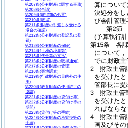
算について
第207条
(公有財産に関する事務)
第208条
(合議)
決処分をし
第209条
(取得前の処置)
び会計管理
第210条
(取得)
第211条
(財産の引渡しを受ける
第2節
場合の確認)
第212条
(公有財産の登記又は登
(予算執行
録)
第15条
各
第213条
(公有財産の保険)
第214条
(土地の境界等)
について，
第215条
(代金等の支払)
でに財政主
第216条
(公有財産の取得通知)
第217条
(公有財産の管理)
2
財政主管
第218条
(実地調査)
を受けたと
第219条
(行政財産の目的外の使
用)
管部長に提
第220条
(教育財産の使用許可の
3
財政主管
協議)
第221条
(公有財産の貸付け等)
を受けたと
第222条
(公有財産の貸付け等の
期間)
ればならな
第223条
(貸付け等の手続)
4
財政主管
第224条
(公有財産の所管換等の
手続)
画及びその
第225条
(公有財産の所管換等に