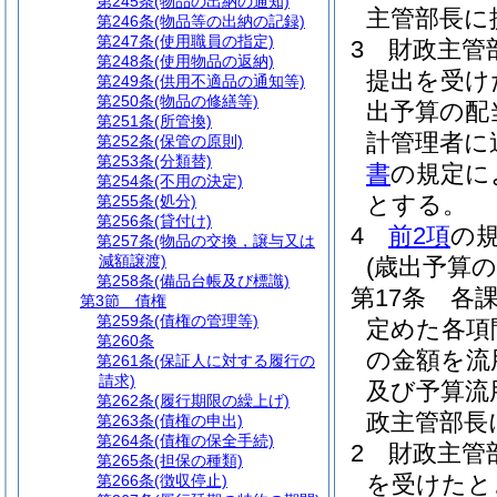
第245条
(物品の出納の通知)
主管部長に
第246条
(物品等の出納の記録)
第247条
(使用職員の指定)
3
財政主管
第248条
(使用物品の返納)
提出を受け
第249条
(供用不適品の通知等)
第250条
(物品の修繕等)
出予算の配
第251条
(所管換)
計管理者に
第252条
(保管の原則)
第253条
(分類替)
書
の規定に
第254条
(不用の決定)
とする。
第255条
(処分)
第256条
(貸付け)
4
前2項
の
第257条
(物品の交換，譲与又は
減額譲渡)
(歳出予算の
第258条
(備品台帳及び標識)
第17条
各
第3節
債権
第259条
(債権の管理等)
定めた各項
第260条
の金額を流
第261条
(保証人に対する履行の
請求)
及び予算流
第262条
(履行期限の繰上げ)
政主管部長
第263条
(債権の申出)
第264条
(債権の保全手続)
2
財政主管
第265条
(担保の種類)
を受けたと
第266条
(徴収停止)