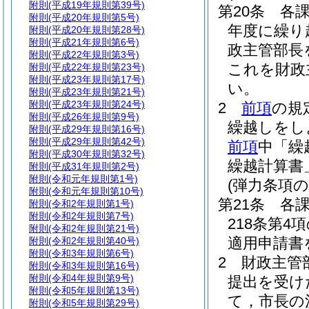
附則
(平成19年規則第39号)
第20条
各
附則
(平成20年規則第5号)
年度に繰り
附則
(平成20年規則第28号)
附則
(平成21年規則第6号)
政主管部長
附則
(平成22年規則第3号)
これを財政
附則
(平成22年規則第23号)
附則
(平成23年規則第17号)
い。
附則
(平成23年規則第21号)
附則
(平成23年規則第24号)
2
前項
の規
附則
(平成26年規則第9号)
繰越しをし
附則
(平成29年規則第16号)
附則
(平成29年規則第42号)
前項
中「繰
附則
(平成30年規則第32号)
繰越計算書
附則
(平成31年規則第2号)
附則
(令和元年規則第1号)
(弾力条項の
附則
(令和元年規則第10号)
第21条
各
附則
(令和2年規則第1号)
附則
(令和2年規則第7号)
218条第
附則
(令和2年規則第21号)
適用申請書
附則
(令和2年規則第40号)
附則
(令和3年規則第6号)
2
財政主管
附則
(令和3年規則第16号)
附則
(令和4年規則第9号)
提出を受け
附則
(令和5年規則第13号)
て，市長の
附則
(令和5年規則第29号)