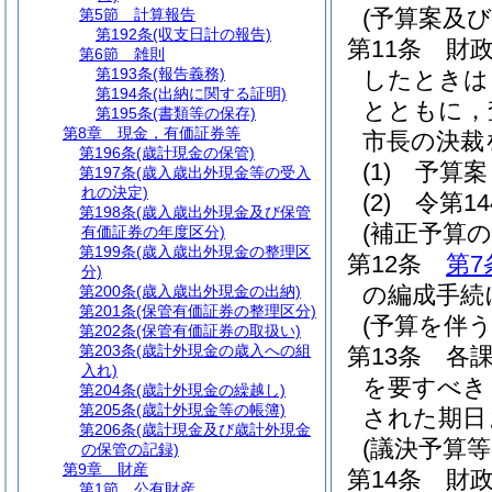
(予算案及
第5節
計算報告
第192条
(収支日計の報告)
第11条
財
第6節
雑則
第193条
(報告義務)
したときは
第194条
(出納に関する証明)
とともに，
第195条
(書類等の保存)
第8章
現金，有価証券等
市長の決裁
第196条
(歳計現金の保管)
(1)
予算案
第197条
(歳入歳出外現金等の受入
れの決定)
(2)
令第1
第198条
(歳入歳出外現金及び保管
(補正予算の
有価証券の年度区分)
第199条
(歳入歳出外現金の整理区
第12条
第7
分)
の編成手続
第200条
(歳入歳出外現金の出納)
第201条
(保管有価証券の整理区分)
(予算を伴
第202条
(保管有価証券の取扱い)
第203条
(歳計外現金の歳入への組
第13条
各
入れ)
を要すべき
第204条
(歳計外現金の繰越し)
第205条
(歳計外現金等の帳簿)
された期日
第206条
(歳計現金及び歳計外現金
(議決予算等
の保管の記録)
第9章
財産
第14条
財
第1節
公有財産