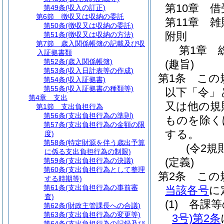
第10章
借
第49条
(収入の訂正)
第6節
徴収又は収納の委託
第11章
雑
第50条
(徴収又は収納の委託)
附則
第51条
(徴収又は収納の方法)
第7節
歳入関係帳簿の記載及び収
第1章
入証拠書類
第52条
(歳入関係帳簿)
(趣旨)
第53条
(収入日計表等の作成)
第1条
この
第54条
(収入証拠書)
第55条
(収入証拠書の種類等)
以下「令」
第4章
支出
又は他の規
第1節
支出負担行為
第56条
(支出負担行為の準則)
ものを除く
第57条
(支出負担行為の金額の限
する。
度)
第58条
(特定財源を伴う歳出予算
(令2規
に係る支出負担行為の制限)
(定義)
第59条
(支出負担行為の決議)
第60条
(支出負担行為として整理
第2条
この
する時期等)
第61条
(支出負担行為の事前審
当該各号
に
査)
(1)
各課
第62条
(財政主管課長への合議)
第63条
(支出負担行為の変更等)
3号)
第2条
第64条
(支出負担行為の記録及び