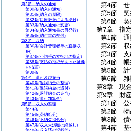
第4節
せ
第2節
納入の通知
第30条
(納入の通知)
第5節
契
第31条
(納入の期限)
第32条
(口座振替による納付)
第6節
契
第33条
(納入通知の変更)
第7章
指
第34条
(納入通知書の再発行)
第35条
(納付書の交付)
第1節
通
第3節
収納
第2節
収
第36条
(会計管理者等の直接収
納)
第3節
支
第37条
(小切手の支払地の指定)
第4節
帳
第38条
(支払の拒絶があった証券
の措置)
第5節
計
第39条
第6節
雑
第4節
還付及び充当
第40条
(過誤納金の整理)
第8章
現
第41条
(過誤納金の還付)
第42条
(過誤納金の充当)
第9章
財
第43条
(還付加算金)
第1節
公
第5節
収入の整理
第44条
第2節
物
第45条
(滞納処分)
第3節
債
第46条
(不納欠損処分)
第47条
(収入未済額の繰越し)
第4節
基
第48条
(収入済の記載等)