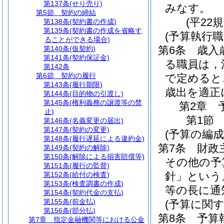
第137条
(せり売り)
みなす。
第5節
契約の締結
(平22
第138条
(契約書の作成)
第139条
(契約書の作成を省略す
(予算執行職
ることができる場合)
第6条
歳入
第140条
(仮契約)
第141条
(契約保証金)
る職員は，
第142条
第6節
契約の履行
で定めると
第143条
(履行期限)
歳出を適正
第144条
(目的物の引渡し)
第145条
(権利義務の譲渡等の禁
第2章
止)
第1節
第146条
(名義変更の届出)
第147条
(契約の変更)
(予算の編成
第148条
(履行遅延による違約金)
第7条
財政
第149条
(契約の解除)
第150条
(解除による損害賠償等)
その他の予
第151条
(履行の監督)
針」という
第152条
(給付の検査)
第153条
(検査調書の作成)
等の長に通
第154条
(契約代金の支払)
第155条
(前金払)
(予算に関す
第156条
(部分払)
第8条
予算
第7章
指定金融機関等における公金