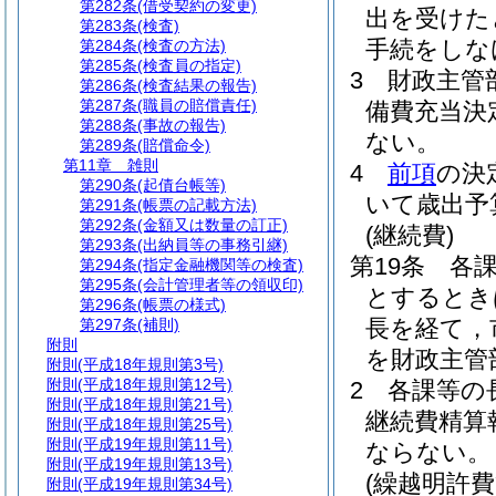
第282条
(借受契約の変更)
出を受けた
第283条
(検査)
手続をしな
第284条
(検査の方法)
第285条
(検査員の指定)
3
財政主管
第286条
(検査結果の報告)
第287条
(職員の賠償責任)
備費充当決
第288条
(事故の報告)
ない。
第289条
(賠償命令)
第11章
雑則
4
前項
の決
第290条
(起債台帳等)
いて歳出予
第291条
(帳票の記載方法)
第292条
(金額又は数量の訂正)
(継続費)
第293条
(出納員等の事務引継)
第19条
各
第294条
(指定金融機関等の検査)
第295条
(会計管理者等の領収印)
とするとき
第296条
(帳票の様式)
長を経て，
第297条
(補則)
附則
を財政主管
附則
(平成18年規則第3号)
附則
(平成18年規則第12号)
2
各課等の
附則
(平成18年規則第21号)
継続費精算
附則
(平成18年規則第25号)
附則
(平成19年規則第11号)
ならない。
附則
(平成19年規則第13号)
(繰越明許費
附則
(平成19年規則第34号)