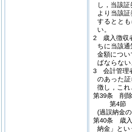
し，当該証
より当該証
するととも
い。
2
歳入徴収
ちに当該通
金額につい
ばならない
3
会計管理
のあった証
徴し，これ
第39条
削
第4節
(過誤納金の
第40条
歳
納金」とい