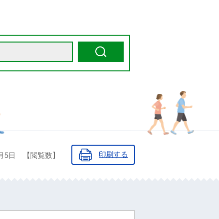
印刷する
月5日
【閲覧数】
学習課 スポーツ推進室
行方