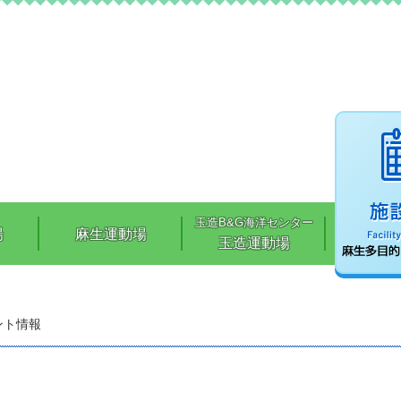
行方市生涯学習課 スポーツ推進室ホームページ
玉造B&G海洋センター
場
麻生運動場
玉造運動場
ント情報