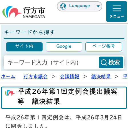
Language
キーワードから探す
サイト内
Google
ページ番号
ホーム
行方市議会
>
会議情報
>
議決結果
>
平
平成26年第1回定例会提出議案
等 議決結果
平成26年第１回定例会は、平成26年3月24日
に閉会しました。